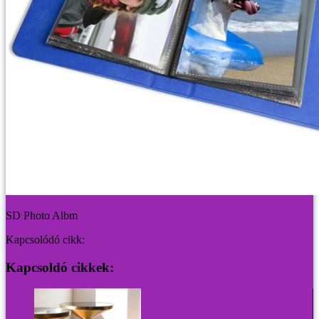
SD Photo Albm
Kapcsolódó cikk:
8 bizonyíték, hogy a kazetta halhatatlan
Kapcsoldó cikkek: