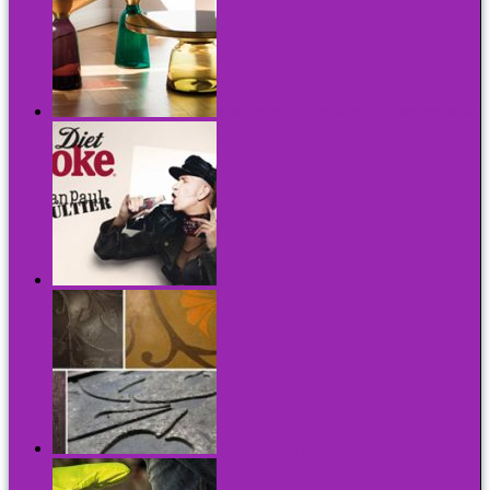
Asztal üvegből? Nem őrültség! - A legszebb bútor
Minden matróz éjszaka bordélyba megy...
Cementből szép talpalávaló