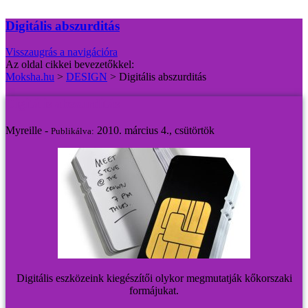
Digitális abszurditás
Visszaugrás a navigációra
Az oldal cikkei bevezetőkkel:
Moksha.hu
>
DESIGN
>
Digitális abszurditás
Digitális abszurditás
Myreille -
2010. március 4., csütörtök
Publikálva:
Digitális eszközeink kiegészítői olykor megmutatják kőkorszaki
formájukat.