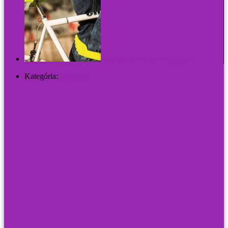
Fényvisszaverő szárnyak a kerékpáron
Kategória:
DESIGN