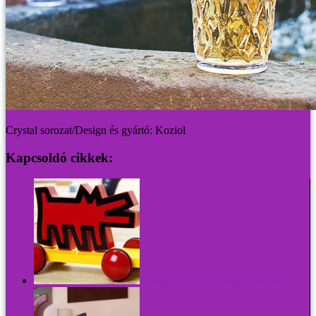
Crystal sorozat/Design és gyártó: Koziol
Kapcsoldó cikkek:
Gyerekjáték lett Keith Haring ikonikus farkasa