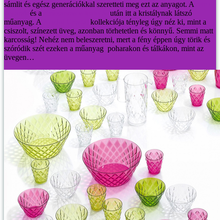
sámlit és egész generációkkal szeretteti meg ezt az anyagot.
A
retro
kosarak
és a
rénszarvasos teatojás
után itt a kristálynak látszó
műanyag. A
Koziol Crystal
kollekciója tényleg úgy néz ki, mint a
csiszolt, színezett üveg, azonban törhetetlen és könnyű. Semmi matt
karcosság! Nehéz nem beleszeretni, mert a fény éppen úgy törik és
szóródik szét ezeken a műanyag poharakon és tálkákon, mint az
üvegen…