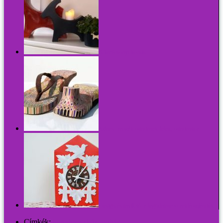
A karácsonyi kecske
Színes ceruzák mindenek felett, mindenkor
Design és tradíció: a legötletesebb reklámajándék
Címkék:
konyhaeszköz
,
pohár