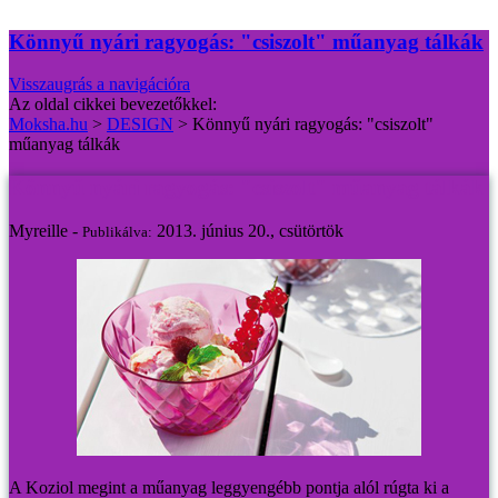
Könnyű nyári ragyogás: "csiszolt" műanyag tálkák
Visszaugrás a navigációra
Az oldal cikkei bevezetőkkel:
Moksha.hu
>
DESIGN
>
Könnyű nyári ragyogás: "csiszolt"
műanyag tálkák
Könnyű nyári ragyogás: "csiszolt" műanyag tálkák
Myreille -
2013. június 20., csütörtök
Publikálva:
A Koziol megint a műanyag leggyengébb pontja alól rúgta ki a