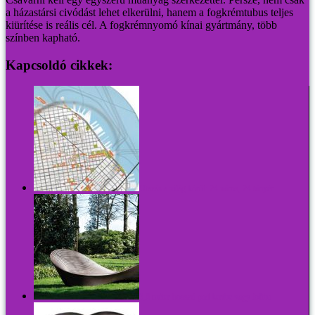
a házastársi civódást lehet elkerülni, hanem a fogkrémtubus teljes
kiürítése is reális cél.
A fogkrémnyomó kínai gyártmány, több
színben kapható.
Kapcsoldó cikkek:
Utazás a világ körül: 24 város, 24 tányér
3,6 méter hosszú pad kertbe vagy loftba