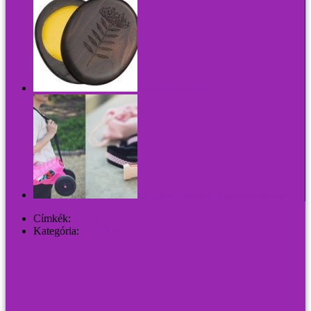
Egyszerűen gyönyörű
Két gyakorló anyuka és a játékmotor-heveder
Címkék:
kütyü
Kategória:
DESIGN