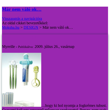
Már nem váló ok…
Visszaugrás a navigációra
Az oldal cikkei bevezetőkkel:
Moksha.hu
>
DESIGN
>
Már nem váló ok…
Már nem váló ok…
Myreille -
2009. július 26., vasárnap
Publikálva:
…hogy ki hol nyomja a fogkrémes tubust.
Csavarni kell egy egyszerű műanyag szerkezettel. Persze, nem csak