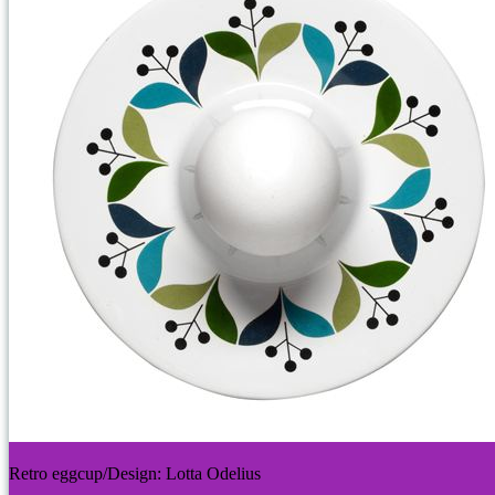
Retro eggcup/Design: Lotta Odelius