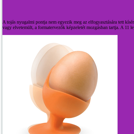
A tojás nyugalmi pontja nem egyezik meg az elfogyasztására tett kísérle
vagy elvetemült, a formatervezők képzeletét mozgásban tartja. A 11 le