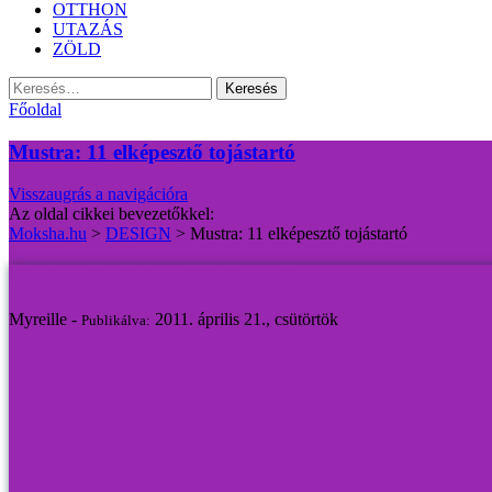
OTTHON
UTAZÁS
ZÖLD
Keresés:
Főoldal
Mustra: 11 elképesztő tojástartó
Visszaugrás a navigációra
Az oldal cikkei bevezetőkkel:
Moksha.hu
>
DESIGN
>
Mustra: 11 elképesztő tojástartó
Mustra: 11 elképesztő tojástartó
Myreille -
2011. április 21., csütörtök
Publikálva: