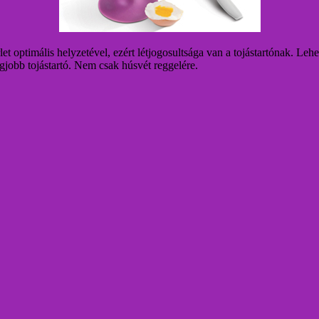
t optimális helyzetével, ezért létjogosultsága van a tojástartónak.
Lehet
gjobb tojástartó. Nem csak húsvét reggelére.