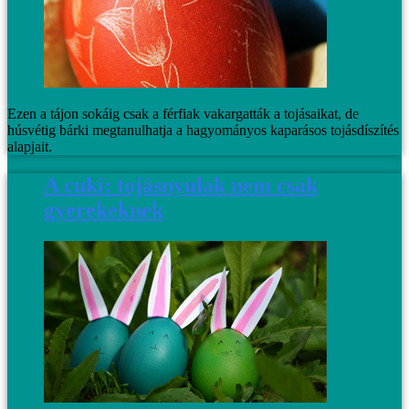
Ezen a tájon sokáig csak a férfiak vakargatták a tojásaikat, de
húsvétig bárki megtanulhatja a hagyományos kaparásos tojásdíszítés
alapjait.
A cuki: tojásnyulak nem csak
gyerekeknek