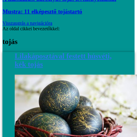
Mustra: 11 elképesztő tojástartó
Visszaugrás a navigációra
Az oldal cikkei bevezetőkkel:
tojás
Lilakáposztával festett húsvéti,
kék tojás