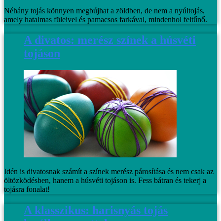
Néhány tojás könnyen megbújhat a zöldben, de nem a nyúltojás,
amely hatalmas füleivel és pamacsos farkával, mindenhol feltűnő.
A divatos: merész színek a húsvéti
tojáson
Idén is divatosnak számít a színek merész párosítása és nem csak az
öltözködésben, hanem a húsvéti tojáson is. Fess bátran és tekerj a
tojásra fonalat!
A klasszikus: harisnyás tojás