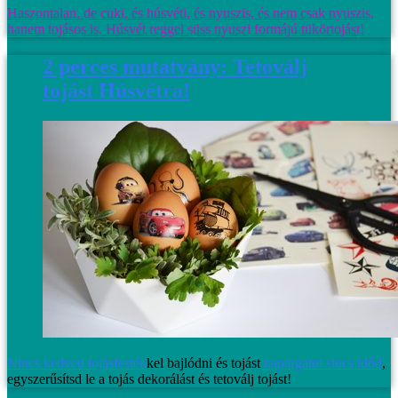
Haszontalan, de cuki, és húsvéti, és nyuszis, és nem csak nyuszis,
hanem tojásos is. Húsvét reggel süss nyuszi formájú tükörtojást!
2 perces mutatvány: Tetoválj
tojást Húsvétra!
Nincs kedved
tojásfesték
kel bajlódni és tojást
kapargatni sincs időd
,
egyszerűsítsd le a tojás dekorálást és tetoválj tojást!