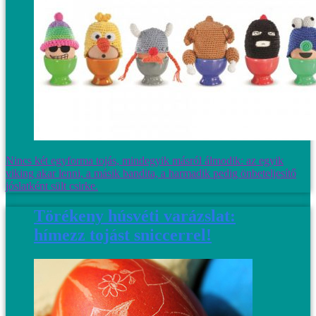
Nincs két egyforma tojás, mindegyik másról álmodik: az egyik
viking akar lenni, a másik bandita, a harmadik pedig önbeteljesítő
jóslatként sült csirke.
Törékeny húsvéti varázslat:
hímezz tojást sniccerrel!