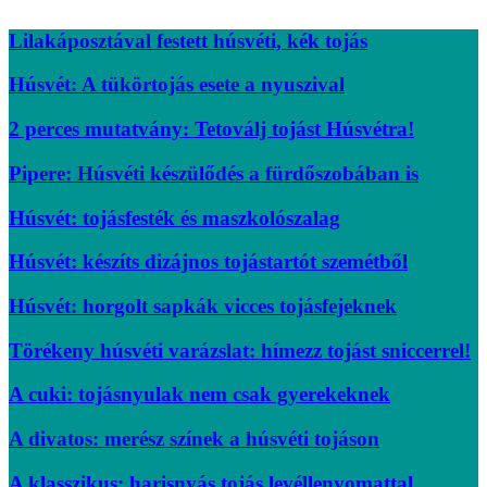
Lilakáposztával festett húsvéti, kék tojás
Húsvét: A tükörtojás esete a nyuszival
2 perces mutatvány: Tetoválj tojást Húsvétra!
Pipere: Húsvéti készülődés a fürdőszobában is
Húsvét: tojásfesték és maszkolószalag
Húsvét: készíts dizájnos tojástartót szemétből
Húsvét: horgolt sapkák vicces tojásfejeknek
Törékeny húsvéti varázslat: hímezz tojást sniccerrel!
A cuki: tojásnyulak nem csak gyerekeknek
A divatos: merész színek a húsvéti tojáson
A klasszikus: harisnyás tojás levéllenyomattal