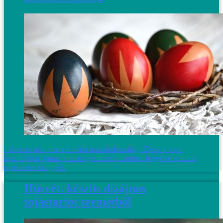
Falfestés után maradt némi maszkolószalag. Először csak
kipróbáltuk, utána viszont geometrikusminta-függővé váltunk
tojásfestés ürügyén.
Húsvét: készíts dizájnos
tojástartót szemétből