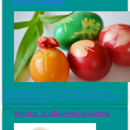
levéllenyomattal
Régen nagymamám festette így a tojásokat. Tőle tanulta az
anyukám. Én pedig az anyukámtól. Leveles varázslat a harisnya
alatt. Lépésről lépésre.
Mustra: 11 elképesztő tojástartó