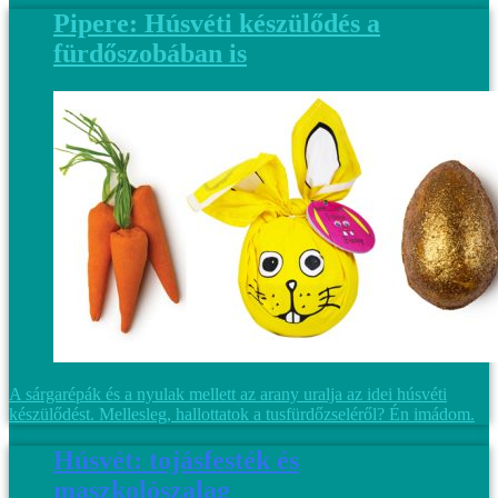
Pipere: Húsvéti készülődés a
fürdőszobában is
A sárgarépák és a nyulak mellett az arany uralja az idei húsvéti
készülődést. Mellesleg, hallottatok a tusfürdőzseléről? Én imádom.
Húsvét: tojásfesték és
maszkolószalag