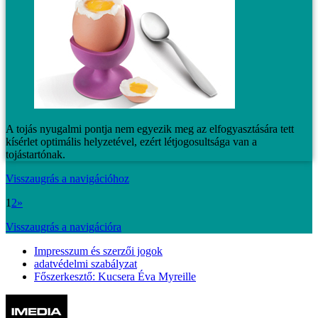
A tojás nyugalmi pontja nem egyezik meg az elfogyasztására tett
kísérlet optimális helyzetével, ezért létjogosultsága van a
tojástartónak.
Visszaugrás a navigációhoz
1
2
»
Visszaugrás a navigációra
Impresszum és szerzői jogok
adatvédelmi szabályzat
Főszerkesztő: Kucsera Éva Myreille