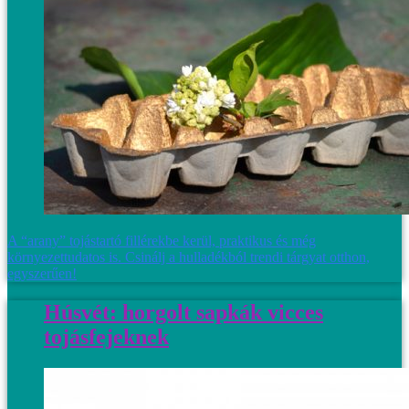
A “arany” tojástartó fillérekbe kerül, praktikus és még
környezettudatos is. Csinálj a hulladékból trendi tárgyat otthon,
egyszerűen!
Húsvét: horgolt sapkák vicces
tojásfejeknek