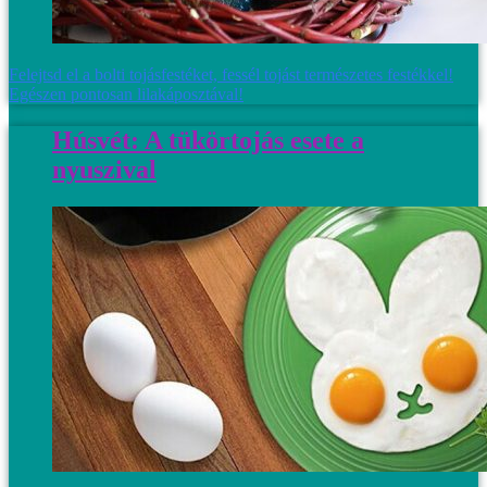
Felejtsd el a bolti tojásfestéket, fessél tojást természetes festékkel!
Egészen pontosan lilakáposztával!
Húsvét: A tükörtojás esete a
nyuszival