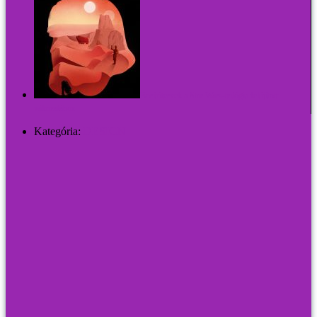
Borítótervek a Star Wars-trilógia felújított
változatához
Kategória:
DESIGN