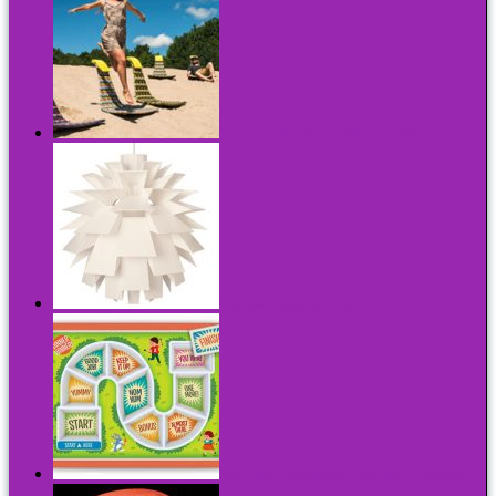
Szék van nálam és nem félek használni!
Hajtogass magadnak lámpát
Vedd célba a meglepetést, edd meg a zöldséget!