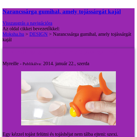
Narancssárga gumihal, amely tojássárgát kajál
Visszaugrás a navigációra
Az oldal cikkei bevezetőkkel:
Moksha.hu
>
DESIGN
>
Narancssárga gumihal, amely tojássárgát
kajál
Narancssárga gumihal, amely tojássárgát kajál
Myreille -
2014. január 22., szerda
Publikálva:
Egy kézzel tojást felütni és tojáshéjat nem tálba ejteni: szexi.