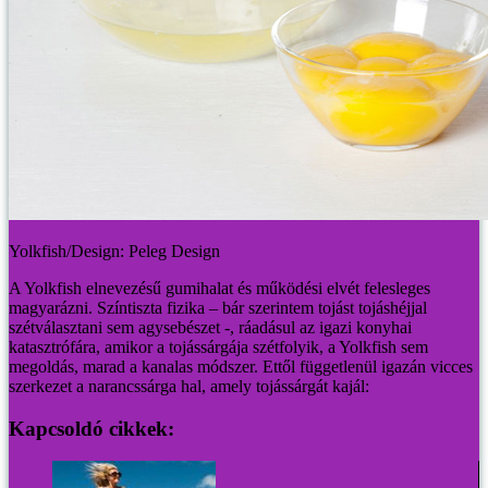
Yolkfish/Design: Peleg Design
A Yolkfish elnevezésű gumihalat és működési elvét felesleges
magyarázni. Színtiszta fizika – bár szerintem tojást tojáshéjjal
szétválasztani sem agysebészet -, ráadásul az igazi konyhai
katasztrófára, amikor a tojássárgája szétfolyik, a Yolkfish sem
megoldás, marad a kanalas módszer. Ettől függetlenül igazán vicces
szerkezet a narancssárga hal, amely tojássárgát kajál:
Kapcsoldó cikkek: