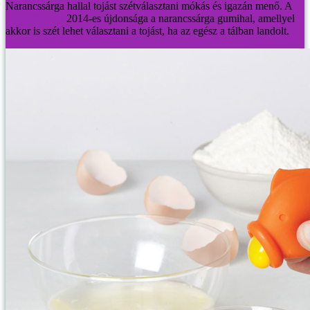
Narancssárga hallal tojást szétválasztani mókás és igazán menő.
A
Peleg Design
2014-es újdonsága a narancssárga gumihal, amellyel
akkor is szét lehet választani a tojást, ha az egész a tálban landolt.