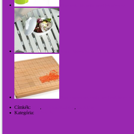
Mit tegyünk a kés lapjára tapadt fokhagymával?
Mustra: Hiányzik a tenger? Teríts hallal!
Olyan pontosan vágj, mintha nem főznél, hanem varr
Címkék:
bécs
,
környezettudatos
,
recycling
Kategória:
DESIGN