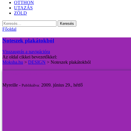
OTTHON
UTAZÁS
ZÖLD
Keresés:
Főoldal
Noteszek plakátokból
Visszaugrás a navigációra
Az oldal cikkei bevezetőkkel:
Moksha.hu
>
DESIGN
>
Noteszek plakátokból
Noteszek plakátokból
Myreille -
2009. június 29., hétfő
Publikálva: