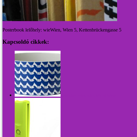
Posterbook lelőhely: wieWien, Wien 5, Kettenbrückengasse 5
Kapcsoldó cikkek:
Autentikus vidéki stílus kék csirkékkel