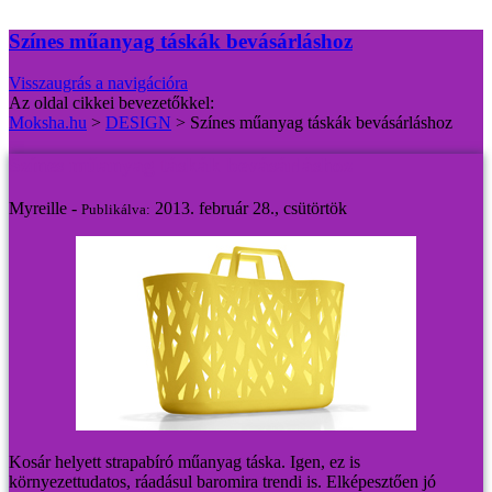
Színes műanyag táskák bevásárláshoz
Visszaugrás a navigációra
Az oldal cikkei bevezetőkkel:
Moksha.hu
>
DESIGN
>
Színes műanyag táskák bevásárláshoz
Színes műanyag táskák bevásárláshoz
Myreille -
2013. február 28., csütörtök
Publikálva:
Kosár helyett strapabíró műanyag táska. Igen, ez is
környezettudatos, ráadásul baromira trendi is. Elképesztően jó