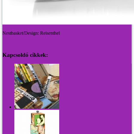
Nestbasket/Design: Reisenthel
Nestbasket>>>
Kapcsoldó cikkek:
Noteszek plakátokból