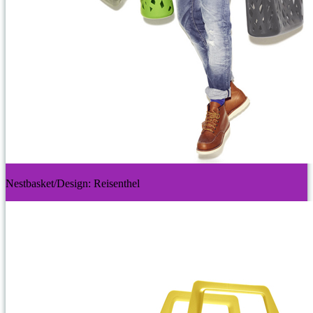
Nestbasket/Design: Reisenthel