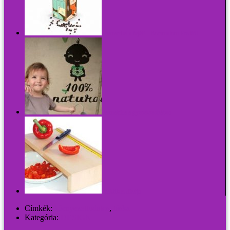
Csavard el a fejét! - Borsmalom Fredtől
Falmatrica a gyerekszobában
Praktikus dizájn
Címkék:
környezettudatos
,
táska
Kategória:
DESIGN