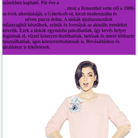
színekben kapható.
Pár éve a
H&M élesztette újra a lapra szerelt,
összepattintható műanyag táskát
, most a Reisenthel vette elő a 1980-
as évek sikertáskáját, a Gitterkorb-ot, kicsit modernizálta és
Nestbasket
néven piacra dobta. A táskák újrahasznosított
műanyagból készülnek, színük és formájuk az aktuális trendeket
követik. Ezek a táskák egymásba pakolhatóak, így kevés helyet
foglalnak el, vízzel könnyen tisztíthatóak, tartósak és mivel többször
használhatóak, igen környezettudatosak is. Bevásárláshoz és
tároláshoz is tökéletesek.