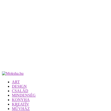
ART
DESIGN
CSALÁD
MINDENSÉG
KONYHA
KREATÍV
MŰVHÁZ