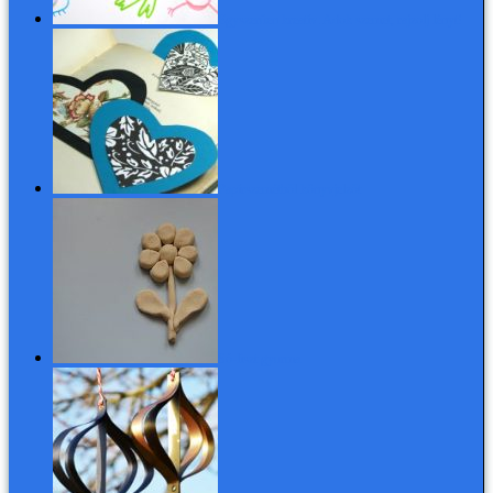
Egyszerűen kreatív: Adok szemet, rajzolj lényt!
Papírszemétből könyvjelzőt
Só-liszt gyurma