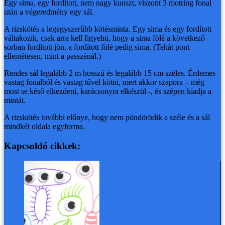
Egy sima, egy fordított, nem nagy kunszt, viszont 3 motring fonal
után a végeredmény egy sál.
A rizskötés a legegyszerűbb kötésminta. Egy sima és egy fordított
váltakozik, csak arra kell figyelni, hogy a sima fölé a következő
sorban fordított jön, a fordított fölé pedig sima. (Tehát pont
ellentétesen, mint a passzénál.)
Rendes sál legalább 2 m hosszú és legalább 15 cm széles. Érdemes
vastag fonalból és vastag tűvel kötni, mert akkor szapora – még
most se késő elkezdeni, karácsonyra elkészül -, és szépen kiadja a
mintát.
A rizskötés további előnye, hogy nem pöndörödik a széle és a sál
mindkét oldala egyforma.
Kapcsoldó cikkek: