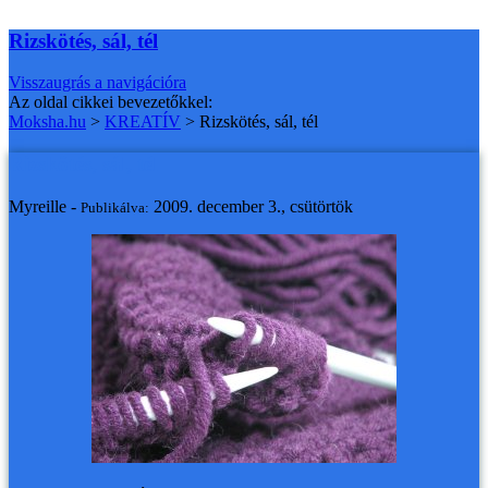
Rizskötés, sál, tél
Visszaugrás a navigációra
Az oldal cikkei bevezetőkkel:
Moksha.hu
>
KREATÍV
>
Rizskötés, sál, tél
Rizskötés, sál, tél
Myreille -
2009. december 3., csütörtök
Publikálva: