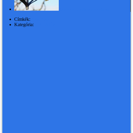
Karácsony: recikált karácsonyfadísz
Címkék:
handmade
Kategória:
KREATÍV