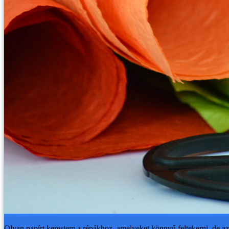
Olyan papírt kerestem a répákhoz, amelyeket könnyű feltekerni, de azér