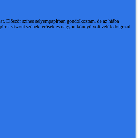
at. Először színes selyempapírban gondolkoztam, de az hiába
ópapírok viszont szépek, erősek és nagyon könnyű volt velük dolgozni.