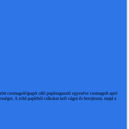
űrött csomagoló)papír
olló
papírragasztó
egyeséve csomagolt apró
dességet. A zöld papírból csíkokat kell vágni és berojtozni, majd a