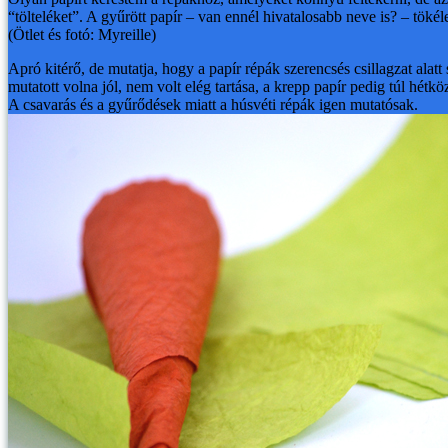
“tölteléket”. A gyűrött papír – van ennél hivatalosabb neve is? – tökél
(Ötlet és fotó: Myreille)
Apró kitérő, de mutatja, hogy a papír répák szerencsés csillagzat alatt
mutatott volna jól, nem volt elég tartása, a krepp papír pedig túl hét
A csavarás és a gyűrődések miatt a húsvéti répák igen mutatósak.