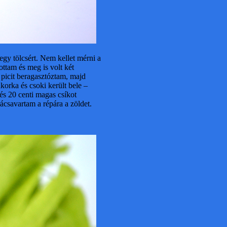
gy tölcsért. Nem kellet mérni a
ottam és meg is volt két
t picit beragasztóztam, majd
orka és csoki került bele –
 és 20 centi magas csíkot
csavartam a répára a zöldet.