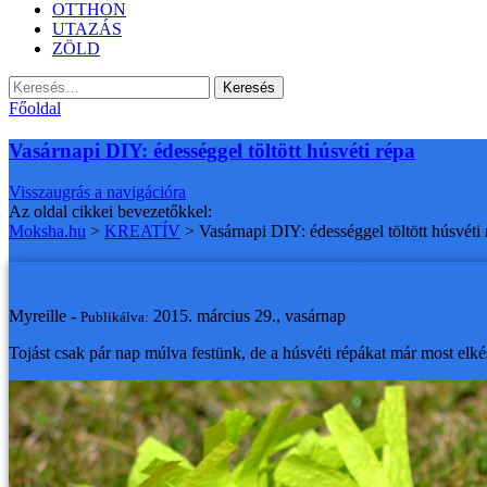
OTTHON
UTAZÁS
ZÖLD
Keresés:
Főoldal
Vasárnapi DIY: édességgel töltött húsvéti répa
Visszaugrás a navigációra
Az oldal cikkei bevezetőkkel:
Moksha.hu
>
KREATÍV
>
Vasárnapi DIY: édességgel töltött húsvéti 
Vasárnapi DIY: édességgel töltött húsvéti répa
Myreille -
2015. március 29., vasárnap
Publikálva:
Tojást csak pár nap múlva festünk, de a húsvéti répákat már most elkész