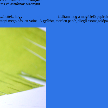
etes választásnak bizonyult.
 születtek, hogy
a váci Papírangyalban
találtam meg a megfelelő papírok
köznapi megoldás lett volna. A gyűrött, merített papír jellegű csomagol