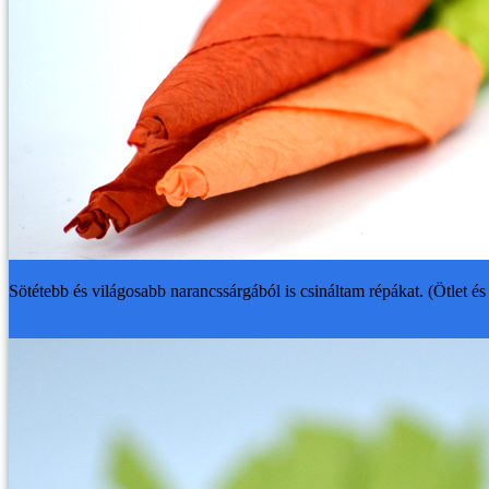
Sötétebb és világosabb narancssárgából is csináltam répákat. (Ötlet és 