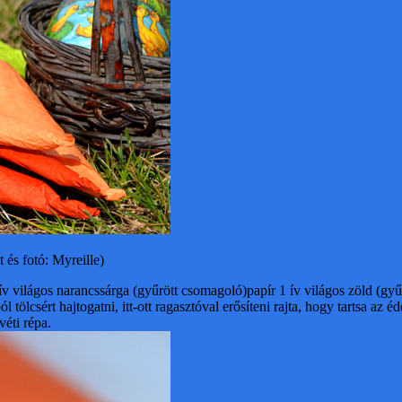
t és fotó: Myreille)
ív világos narancssárga (gyűrött csomagoló)papír
1 ív világos zöld (gy
ölcsért hajtogatni, itt-ott ragasztóval erősíteni rajta, hogy tartsa az é
véti répa.