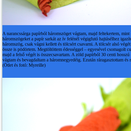
A narancssárga papírból háromszöget vágtam, majd feltekertem, mint e
háromszögeket a papír sarkát az ív felénél végigfutó hajtásélhez igazít
háromszög, csak vágni kellett és tölcsért csavarni. A tölcsér alsó végé
össze is pödörtem. Megtöltöttem édességgel – egyesével csomagolt cuk
majd a felső végét is összecsavartam. A zöld papírból 30 centi hosszú
vágtam és bevagdaltam a háromnegyedéig. Ezután ráragasztottam és rá
(Ötlet és fotó: Myreille)