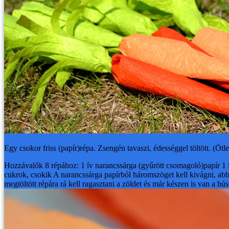
Egy csokor friss (papír)répa. Zsengén tavaszi, édességgel töltött. (Ötle
Hozzávalók 8 répához:
1 ív narancssárga (gyűrött csomagoló)papír
1 
cukrok, csokik
A narancssárga papírból háromszöget kell kivágni, abból t
megtöltött répára rá kell ragasztani a zöldet és már készen is van a hús