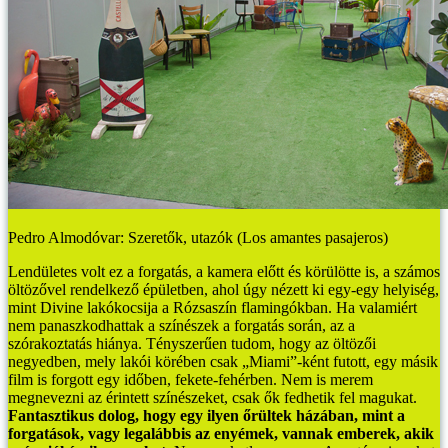
Pedro Almodóvar: Szeretők, utazók (Los amantes pasajeros)
Lendületes volt ez a forgatás, a kamera előtt és körülötte is, a számos
öltözővel rendelkező épületben, ahol úgy nézett ki egy-egy helyiség,
mint Divine lakókocsija a Rózsaszín flamingókban. Ha valamiért
nem panaszkodhattak a színészek a forgatás során, az a
szórakoztatás hiánya. Tényszerűen tudom, hogy az öltözői
negyedben, mely lakói körében csak „Miami”-ként futott, egy másik
film is forgott egy időben, fekete-fehérben. Nem is merem
megnevezni az érintett színészeket, csak ők fedhetik fel magukat.
Fantasztikus dolog, hogy egy ilyen őrültek házában, mint a
forgatások, vagy legalábbis az enyémek, vannak emberek, akik