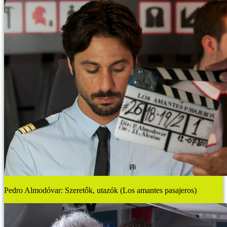
Pedro Almodóvar: Szeretők, utazók (Los amantes pasajeros)