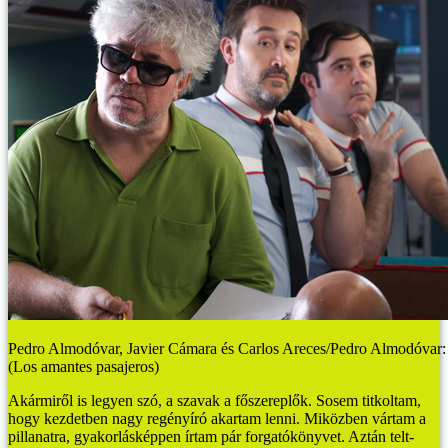
Pedro Almodóvar, Javier Cámara és Carlos Areces/Pedro Almodóvar: 
(Los amantes pasajeros)
Akármiről is legyen szó, a szavak a főszereplők. Sosem titkoltam,
hogy kezdetben nagy regényíró akartam lenni. Miközben vártam a
pillanatra, gyakorlásképpen írtam pár forgatókönyvet. Aztán telt-