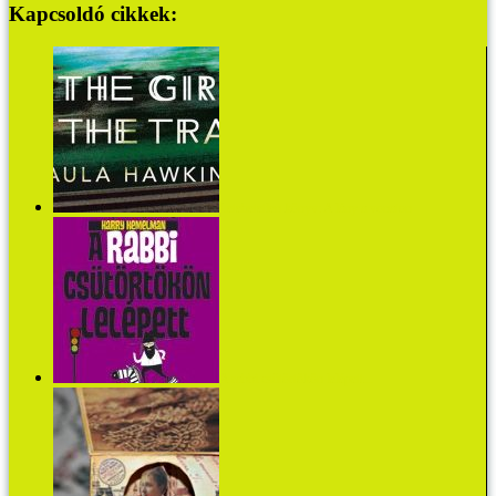
Kapcsoldó cikkek:
Letehetetlen könyv: A lány a vonaton
A rabbi csütörtökön lelépett...