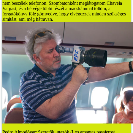
nem beszélek telefonon. Szombatonként meglátogatom Chavela
Vargast, és a hétvége többi részét a macskámmal töltöm, a
forgatókönyv fölé görnyedve, hogy elvégezzek minden szükséges
simítást, ami még hátravan.
Pedro Almodóvar: Szeretők, utazók (Los amantes pasajeros)