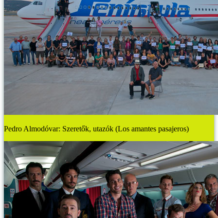
Pedro Almodóvar: Szeretők, utazók (Los amantes pasajeros)