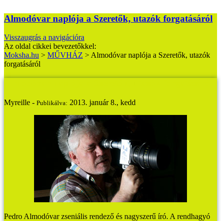
Almodóvar naplója a Szeretők, utazók forgatásáról
Visszaugrás a navigációra
Az oldal cikkei bevezetőkkel:
Moksha.hu
>
MŰVHÁZ
>
Almodóvar naplója a Szeretők, utazók
forgatásáról
Almodóvar naplója a Szeretők, utazók forgatásáról
Myreille -
2013. január 8., kedd
Publikálva:
Pedro Almodóvar zseniális rendező és nagyszerű író. A rendhagyó