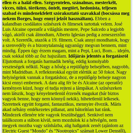
ellen és a halál ellen. Szégyentelen, szánalmas, mesterkélt,
vicces, túlzó, törékeny, öntelt, megtört, hedonista, teljesen
szabad és mindenekfelett szórakoztató szavakkal (bocsássa meg
nekem Borges, hogy ennyi jelzőt használtam).
Ebben a
kalandban csodálatos színészek és filmesek tartottak velem. José
Luis Alcaine operatőr a világítás mestere, Pepe Salcedo a legjobb
vágó, akiről csak álmodtam, Alberto Iglesias pedig a zeneszerzőm
volt.
A Szeretők, utazók a 19. filmem. Csak annyi mondhatok, hogy
a szenvedély és a bizonytalanság ugyanúgy megvan bennem, mint
mindig. Éppen úgy érzem magam, mint a Pepi, Luci, Bom… idején,
csak sokkal több az ősz hajszálam.
Időjárás jelentés a forgatásról
Eljutottunk a forgatás harmadik hetéig, eddig komolyabb
veszteségek nélkül. Nagy a hőség a repülőgép belsejében, nagyobb,
mint Madridban. A reflektorokkal együtt elértük az 50 fokot. Nagy
helyiségeink vannak a forgatáshoz, de a repülőgép belseje nagyon
kicsi ennyi embernek. A daru alig fér be és Alcaine (az operatőr)
keményen küzd, hogy el tudja rejteni a lámpákat. A színészeken
nem látszik, hogy kényelmetlenül érzenék magukat (bár biztos
vagyok benne, hogy nem könnyű nekik), hihetetlenül lelkesek.
Szeretnek együtt forgatni, fantasztikus, mennyire élvezik. Máris
akad néhány emlékezetes pillanat, ami bátorítóan hat ránk.
Mindezek ellenére tele vagyok feszültséggel. Senkivel nem
találkozom a stábon kívül, nem mozdulok ki a hétvégén, nem
megyek moziba vagy színházba, alig hallgatok zenét (ajánlom az
Electric Guest “Mondo” és “Nootropics” számait Lower Denstől),