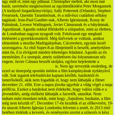
úgy múlt el, mint egy pillanat. Christopher mellett, aki most már
barát, szeretném megköszönni az együttműködést Peter Morgannek
(A királynő forgatókönyvírója), Sally Potternek (Orlando), Stephen
Frearsnek, Quentin Tarantinónak, és a művészi családom néhány
tagjának: Jean-Paul Gaultier-nak, Alberto Iglesiasnak, Rossy de
Palmának, Leonor Watlingnek, Javier Cámaranak és a bátyámnak,
Agustínnak. Agustín sokkal félénkebb a színpadon, mint az életben,
de Londonban nagyon nyugodt volt. Felolvasott egy megható
történetet a gyerekkorunkról. Még tízévesek se voltunk, amikor
elmentünk a moziba Madrigalejoban, Cáceresben, egymás kezét
szorongatva. Az első Super-8-as filmjeimről is beszélt, amelyekben
mint én, ő is elvégzett minden lehetséges feladatot. Agustín az én
memóriám; ő a szempár, amely születésem óta folyamatosan néz
engem.
Javier Cámara beszélt utoljára, egyben bejelentette a
Szeretők, utazók
rövid előzetesét
is. Nem így terveztük eredetileg, de
ezzel az ünnepség spontán módon a film kampányának nyitányává
vált.
Sok izgatott telefonhívást kaptam később, barátoktól és
ismerősöktől, akik nem fogadták el, hogy nem láthatják a filmet
december 21. előtt. Erre a napra jósolta ugyebár a világ végét a maja
prófécia. Ezeket a barátokat nem érdekelte, hogy valóra válik-e a
jövendölés, amíg elsőként láthatják a
Szeretők, utazók
at. Nem
tudtam mást mondani nekik, mint hogy „Sajnálom, barátaim, a film
még nem készült el”. December 17-én kezdtük el az előkeverést, 19-
én utazott Alberto Iglesias Londonba felvenni a zenét, és 2013 első
hetében történik a keverés, és reményeim szerint a színezés is kész