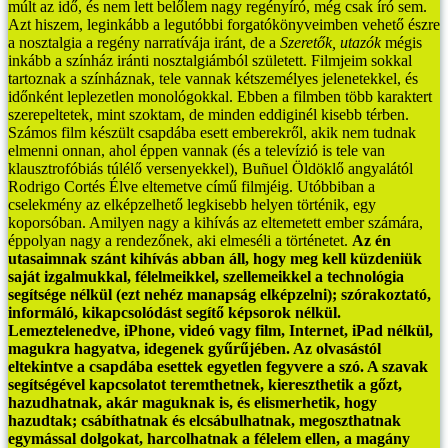
múlt az idő, és nem lett belőlem nagy regényíró, még csak író sem.
Azt hiszem, leginkább a legutóbbi forgatókönyveimben vehető észre
a nosztalgia a regény narratívája iránt, de a
Szeretők, utazók
mégis
inkább a színház iránti nosztalgiámból született. Filmjeim sokkal
tartoznak a színháznak, tele vannak kétszemélyes jelenetekkel, és
időnként leplezetlen monológokkal. Ebben a filmben több karaktert
szerepeltetek, mint szoktam, de minden eddiginél kisebb térben.
Számos film készült csapdába esett emberekről, akik nem tudnak
elmenni onnan, ahol éppen vannak (és a televízió is tele van
klausztrofóbiás túlélő versenyekkel), Buñuel Öldöklő angyalától
Rodrigo Cortés Élve eltemetve című filmjéig. Utóbbiban a
cselekmény az elképzelhető legkisebb helyen történik, egy
koporsóban. Amilyen nagy a kihívás az eltemetett ember számára,
éppolyan nagy a rendezőnek, aki elmeséli a történetet.
Az én
utasaimnak szánt kihívás abban áll, hogy meg kell küzdeniük
saját izgalmukkal, félelmeikkel, szellemeikkel a technológia
segítsége nélkül (ezt nehéz manapság elképzelni); szórakoztató,
informáló, kikapcsolódást segítő képsorok nélkül.
Lemeztelenedve, iPhone, videó vagy film, Internet, iPad nélkül,
magukra hagyatva, idegenek gyűrűjében. Az olvasástól
eltekintve a csapdába esettek egyetlen fegyvere a szó. A szavak
segítségével kapcsolatot teremthetnek, kiereszthetik a gőzt,
hazudhatnak, akár maguknak is, és elismerhetik, hogy
hazudtak; csábíthatnak és elcsábulhatnak, megoszthatnak
egymással dolgokat, harcolhatnak a félelem ellen, a magány