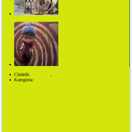
Gyufásdoboznyi varázslat Magdus és Ödön
álmához
Alma
Címkék:
almodóvar
,
mozi
Kategória:
MŰVHÁZ