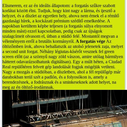
Elismerem, ez az én ideális állapotom: a forgatás szűkre szabott
korlátai között élni. Tudjuk, hogy kint nagy a lárma, és ijesztő a
helyzet, és a díszlet az egyetlen hely, ahova nem érnek el a rémítő
gazdasági hírek, a kockázati prémium szédítő emelkedése. A
napokban kerültem képbe teljesen (a forgatás súlya elnyomott
minden mást) ezzel kapcsolatban, pedig csak az újságok
szalagcímeit olvasom el, útban a stúdió felé. Mostantól megvan a
véleményem erről a brutális kormányról.
A forgatás vége
Az
öltözőmben írok, ahova behallatszik az utolsó jelenetek zaja, melyet
a second unit forgat. Néhány légiutas-kísérőt vesznek fel green
screen előtt (az a szörnyű nagy zöld vászon, amire utólag bármilyen
hátteret odavarázsolhatunk digitálisan). Egy a múlt héten, a Ciudad
Real repülőtéren felvett gép landolását fogjuk mögéjük vetíteni.
Nagy a mozgás a stúdióban, a díszletben, ahol a fél repülőgép már
darabokban terül szét a padlón, és a folyosókon is, amely a
berendezésnek, a fodrásznak és a sminkeseknek adott helyet, na
meg az én öltöző-irodámnak.