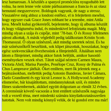
lesz hamarosan. A készülés a spanyol promócióra nyugodtabb lett
volna, ha nem lenne vele szinte párhuzamosan a francia és az olasz
bemutató megszervezve. Boldogok vagyunk, de nagy a stressz.
Visszatérve még ahhoz a londoni estéhez, el is felejtettem mesélni,
hogy egyszer csak Grace Jones robbant be a terembe, mint Attila
lova. Mesélt kubai gyökereiről, bejelentette, hogy új albuma készült
és hogy világturnéra indul, és mindenkivel lefotóztatta magát. Még
mindig olyan a szája és csipője, mint ’78-ban. Ő és Rossy félelmetes
párost alkottak. A másik végletből pedig találkoztam Kristin Scott-
Thomasszal. Ő olyan színésznő, akit mindig szeretek nézni.
És ha
már színésznőkről beszélünk, sok klipet játszottak, hosszúakat, hogy
egész szekvenciákat élvezhessünk a filmjeimből. Általában nem
látom a filmjeimet, mindig akkor futok beléjük, amikor hasonló
eseményeken veszek részt. Tátott szájjal néztem Carmen Maura,
Victoria Abril, Marisa Paredes, Penélope Cruz, Rossy de Palma és
Chus Lampreave játékát. Őket említem, mert ők jelentek meg a
bejátszásokban, mellettük pedig Antonio Banderas, Javier Cámara,
Darío Grandinetti és egy kicsit Leonor is. A Hollywood Academy
elismerése, bár kisajátítottam, mindannyiuknak szól, és minden
filmes szakembernek, akikkel együtt dolgoztam az elmúlt 32 évben.
A ceremóniát követő vacsorán a fent említett színésznők nagysága
volt a vezető téma, mert mindenki számára kinyilatkoztatásszerűen
hatottak. Nem volt mindig könnyű velük, de ki gondol erre ma már!
Előzetes a Szeretők, utazók című Almodóvar filmből>>>