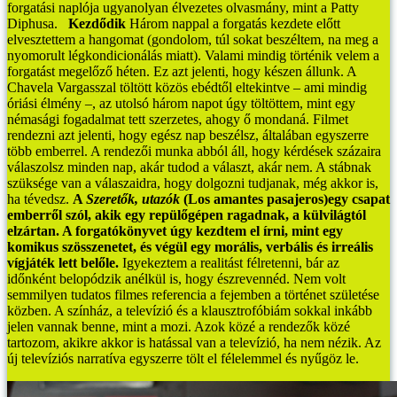
forgatási naplója ugyanolyan élvezetes olvasmány, mint a Patty
Diphusa.
Kezdődik
Három nappal a forgatás kezdete előtt
elvesztettem a hangomat (gondolom, túl sokat beszéltem, na meg a
nyomorult légkondicionálás miatt). Valami mindig történik velem a
forgatást megelőző héten. Ez azt jelenti, hogy készen állunk. A
Chavela Vargasszal töltött közös ebédtől eltekintve – ami mindig
óriási élmény –, az utolsó három napot úgy töltöttem, mint egy
némasági fogadalmat tett szerzetes, ahogy ő mondaná. Filmet
rendezni azt jelenti, hogy egész nap beszélsz, általában egyszerre
több emberrel. A rendezői munka abból áll, hogy kérdések százaira
válaszolsz minden nap, akár tudod a választ, akár nem. A stábnak
szüksége van a válaszaidra, hogy dolgozni tudjanak, még akkor is,
ha tévedsz.
A
Szeretők, utazók
(Los amantes pasajeros)egy csapat
emberről szól, akik egy repülőgépen ragadnak, a külvilágtól
elzártan. A forgatókönyvet úgy kezdtem el írni, mint egy
komikus szösszenetet, és végül egy morális, verbális és irreális
vígjáték lett belőle.
Igyekeztem a realitást félretenni, bár az
időnként belopódzik anélkül is, hogy észrevennéd. Nem volt
semmilyen tudatos filmes referencia a fejemben a történet születése
közben. A színház, a televízió és a klausztrofóbiám sokkal inkább
jelen vannak benne, mint a mozi. Azok közé a rendezők közé
tartozom, akikre akkor is hatással van a televízió, ha nem nézik. Az
új televíziós narratíva egyszerre tölt el félelemmel és nyűgöz le.