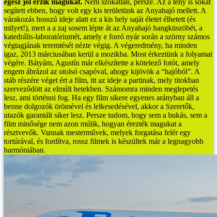
egész jól érzik magukat.
Nem szokatlan, persze. Az a tény is sokat
segített ebben, hogy volt egy kis területünk az Anyahajó mellett. A
várakozás hosszú ideje alatt ez a kis hely saját életet élhetett (és
milyet!), mert a a zaj sosem lépte át az Anyahajó hangküszöbét, a
katedrális-laboratóriumét, amely e forró nyár során a szörny számos
végtagjának teremtését nézte végig. A végeredmény, ha minden
igaz, 2013 márciusában kerül a mozikba. Most érkeztünk a folyamat
végére.
Bátyám, Agustín már elkészítette a kötelező fotót, amely
engem ábrázol az utolsó csapóval, ahogy kijövök a “hajóból”. A
stáb részére véget ért a film, itt az ideje a partinak, mely titokban
szerveződött az elmúlt hetekben. Számomra minden meglepetés
lesz, ami történni fog.
Ha egy film sikere egyenes arányban áll a
benne dolgozók örömével és lelkesedésével, akkor a Szeretők,
utazók garantált siker lesz. Persze tudom, hogy sem a bukás, sem a
film minősége nem azon múlik, hogyan érezték magukat a
résztvevők. Vannak mesterművek, melyek forgatása felér egy
tortúrával, és fordítva, rossz filmek is készültek már a legnagyobb
harmóniában.