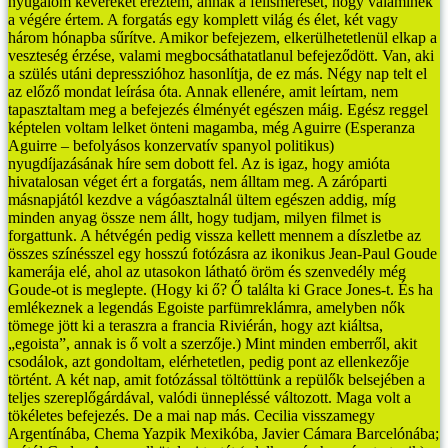
nyugalom keverékét éreztem, annak a felismerését, hogy valaminek
a végére értem. A forgatás egy komplett világ és élet, két vagy
három hónapba sűrítve. Amikor befejezem, elkerülhetetlenül elkap a
veszteség érzése, valami megbocsáthatatlanul befejeződött. Van, aki
a szülés utáni depresszióhoz hasonlítja, de ez más.
Négy nap telt el
az előző mondat leírása óta. Annak ellenére, amit leírtam, nem
tapasztaltam meg a befejezés élményét egészen máig. Egész reggel
képtelen voltam lelket önteni magamba, még Aguirre (Esperanza
Aguirre – befolyásos konzervatív spanyol politikus)
nyugdíjazásának híre sem dobott fel. Az is igaz, hogy amióta
hivatalosan véget ért a forgatás, nem álltam meg. A záróparti
másnapjától kezdve a vágóasztalnál ültem egészen addig, míg
minden anyag össze nem állt, hogy tudjam, milyen filmet is
forgattunk. A hétvégén pedig vissza kellett mennem a díszletbe az
összes színésszel egy hosszú fotózásra az ikonikus Jean-Paul Goude
kamerája elé, ahol az utasokon látható öröm és szenvedély még
Goude-ot is meglepte. (Hogy ki ő? Ő találta ki Grace Jones-t. És ha
emlékeznek a legendás Egoiste parfümreklámra, amelyben nők
tömege jött ki a teraszra a francia Riviérán, hogy azt kiáltsa,
„egoista”, annak is ő volt a szerzője.) Mint minden emberről, akit
csodálok, azt gondoltam, elérhetetlen, pedig pont az ellenkezője
történt. A két nap, amit fotózással töltöttünk a repülők belsejében a
teljes szereplőgárdával, valódi ünnepléssé változott. Maga volt a
tökéletes befejezés.
De a mai nap más. Cecilia visszamegy
Argentínába, Chema Yazpik Mexikóba, Javier Cámara Barcelónába;