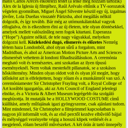
mától Carlos Areces elkötelezi testét (a lelke még hozzám tartozik)
Alex de la Iglesia új filmjéhez, Raúl Arévalo eltűnik a TV-sorozatok
végtelen gyomrában, Miguel Ángel Silvestre készül egy új, izgalmas
jövőre, Lola Dueñas visszatér Párizsba, ahol megállás nélkül
dolgozik, és így tovább. Bár még az utómunkálatokkal vagyok
elfoglalva, én is elkezdtem élni az új életem, tele olyan döntésekkel,
amelyek mellett valószínűleg nem fogok kitartani. Esperanza
(“Hope”) Aguirre nélkül, de tele nagy vágyakkal, melyeken
dolgozni kell.
Közlekedési dugó, elismerés és előzetes
Nemrég
tértem haza Londonból, ahol olyan sűrű a forgalom, mint
Madridban, és ahol az American Motion Picture Arts and Sciences
elismerését vehettem át londoni főhadiszállásukon. A ceremónia
megható volt és természetes, ami szokatlan az ilyen típusú
eseményeknél. Nem voltak mesterkélt pillanatok, se a szokásos
hősköltemény. Minden olyan oldott volt és olyan jól megírt, hogy
időnként azt is elfelejtettem, hogy rólam és a munkáimról van szó.
A
ceremóniamester Sir Christopher Frayling volt, a Royal College of
Art korábbi igazgatója, aki az Arts Council of England jelenlegi
elnöke, és a Victoria & Albert Museum legrégebb óta szolgáló
megbízottja. Itt mutatják be a HOLLYWOOD COSTUME című
kiállítást, amely műfajának igazi gyöngyszeme, csak ajánlani tudom.
Mint mindennel, Sir Christopher a filmjeimmel kapcsolatban is
nagyon jól informált volt, és az első perctől kezdve elbűvölő bájjal
és mélységgel vezényelte végig a hosszú klipek vetítését és a
megjelenő, rólam beszélő művészeket. A két órán át tartó ünnepély