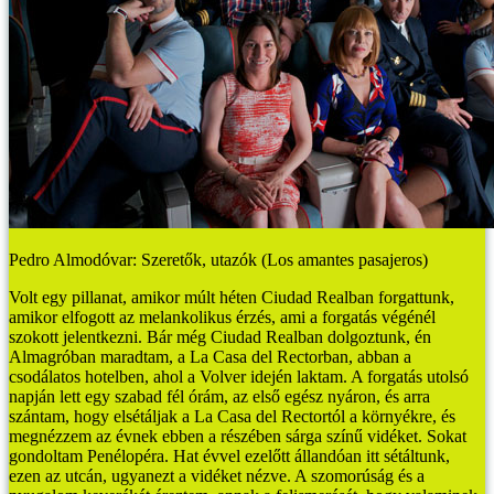
Pedro Almodóvar: Szeretők, utazók (Los amantes pasajeros)
Volt egy pillanat, amikor múlt héten Ciudad Realban forgattunk,
amikor elfogott az melankolikus érzés, ami a forgatás végénél
szokott jelentkezni. Bár még Ciudad Realban dolgoztunk, én
Almagróban maradtam, a La Casa del Rectorban, abban a
csodálatos hotelben, ahol a Volver idején laktam. A forgatás utolsó
napján lett egy szabad fél órám, az első egész nyáron, és arra
szántam, hogy elsétáljak a La Casa del Rectortól a környékre, és
megnézzem az évnek ebben a részében sárga színű vidéket. Sokat
gondoltam Penélopéra. Hat évvel ezelőtt állandóan itt sétáltunk,
ezen az utcán, ugyanezt a vidéket nézve. A szomorúság és a