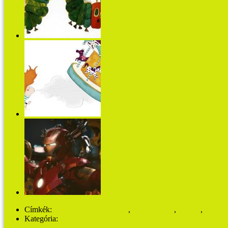
A telhetetlen hernyócska
Szofi nem húz zoknit és széttüsszenti a fél világot
Vasember 2.
Címkék:
5-12 éves gyerekeknek
,
gyerekkönyv
,
kölyök
,
könyv
Kategória:
MŰVHÁZ