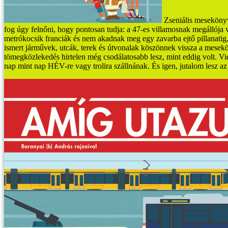
Zseniális mesekönyv
fog úgy felnőni, hogy pontosan tudja: a 47-es villamosnak megállója v
metrókocsik franciák és nem akadnak meg egy zavarba ejtő pillanatig
ismert járművek, utcák, terek és útvonalak köszönnek vissza a mesekö
tömegközlekedés hirtelen még csodálatosabb lesz, mint eddig volt. V
nap mint nap HÉV-re vagy trolira szállnának. És igen, jutalom lesz az