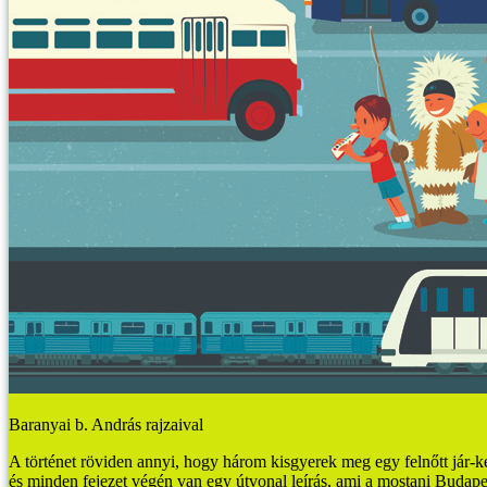
Baranyai b. András rajzaival
A történet röviden annyi, hogy három kisgyerek meg egy felnőtt jár-
és minden fejezet végén van egy útvonal leírás, ami a mostani Budapest