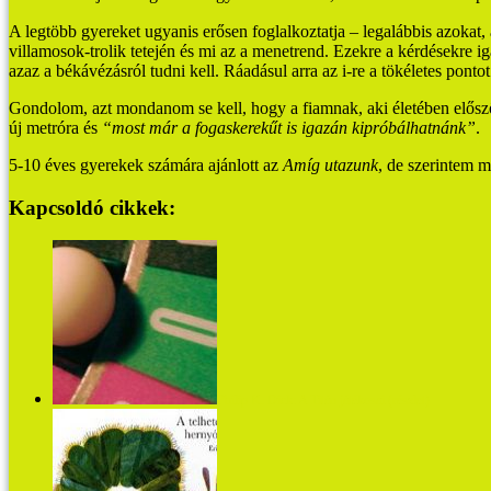
A legtöbb gyereket ugyanis erősen foglalkoztatja – legalábbis azokat
villamosok-trolik tetején és mi az a menetrend. Ezekre a kérdésekre 
azaz a békávézásról tudni kell. Ráadásul arra az i-re a tökéletes ponto
Gondolom, azt mondanom se kell, hogy a fiamnak, aki életében először 
új metróra és
“most már a fogaskerekűt is igazán kipróbálhatnánk”
.
5-10 éves gyerekek számára ajánlott az
Amíg utazunk
, de szerintem m
Kapcsoldó cikkek:
Philip K. Dick: A Titán játékosai (részlet)