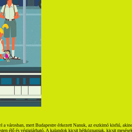
kel a városban, mert Budapestre érkezett Nanuk, az eszkimó kisfiú, aki
en élő és végigjárható. A kalandok kicsit hétköznapiak, kicsit mesések,