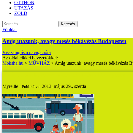
OTTHON
UTAZÁS
ZÖLD
Keresés:
Főoldal
Amíg utazunk, avagy mesés békávézás Budapesten
Visszaugrás a navigációra
Az oldal cikkei bevezetőkkel:
Moksha.hu
>
MŰVHÁZ
>
Amíg utazunk, avagy mesés békávézás B
Amíg utazunk, avagy mesés békávézás Budapesten
Myreille -
2013. május 29., szerda
Publikálva: