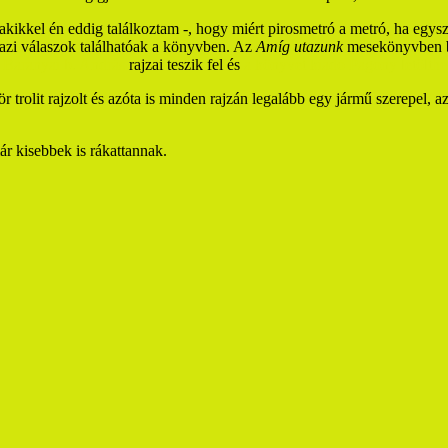
, akikkel én eddig találkoztam -, hogy miért pirosmetró a metró, ha eg
igazi válaszok találhatóak a könyvben. Az
Amíg utazunk
mesekönyvben be
t
Baranyai b. András
rajzai teszik fel és
a könyvet kiadó Pagony letölthe
trolit rajzolt és azóta is minden rajzán legalább egy jármű szerepel, a
ár kisebbek is rákattannak.