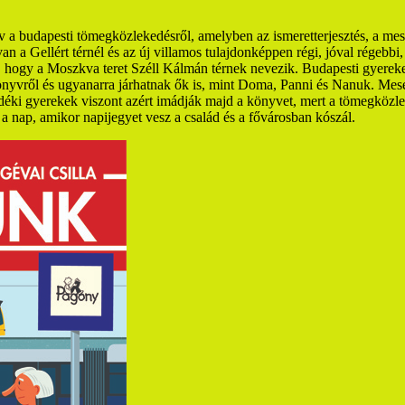
 a budapesti tömegközlekedésről, amelyben az ismeretterjesztés, a mese
an a Gellért térnél és az új villamos tulajdonképpen régi, jóval régebb
, hogy a Moszkva teret Széll Kálmán térnek nevezik.
Budapesti gyereke
nyvről és ugyanarra járhatnak ők is, mint Doma, Panni és Nanuk. Mese 
idéki gyerekek viszont azért imádják majd a könyvet, mert a tömegközl
 a nap, amikor napijegyet vesz a család és a fővárosban kószál.