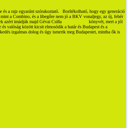
 és a rajz egyaránt szórakoztató.
Borítékolható, hogy egy generáció
i, mint a Combino, és a libegőre nem jó a BKV vonaljegy, az új, fehér
k azért imádják majd Gévai Csilla
Amíg utazunk
könyvét, mert a jól
és valóság között kicsit elmosódik a határ és Budapest és a
ekedés izgalmas dolog és úgy ismerik meg Budapestet, mintha ők is