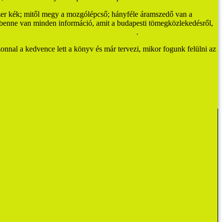
yszer kék; mitől megy a mozgólépcső; hányféle áramszedő van a
nne van minden információ, amit a budapesti tömegközlekedésről,
tő járműszínezővel is készült a gyerekeknek
.
zonnal a kedvence lett a könyv és már tervezi, mikor fogunk felülni az