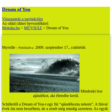
Dream of You
Visszaugrás a navigációra
Az oldal cikkei bevezetőkkel:
Moksha.hu
>
MŰVHÁZ
>
Dream of You
Dream of You
Myreille -
2009. szeptember 17., csütörtök
Publikálva:
Mindenki hoz
ajándékot, aki életedbe kerül.
Schillertől a Dream of You-t egy fiú “ajándékozta nekem”. A fiúval
évek óta nem beszéltem, de a zenét még mindig szeretem. Az egyik