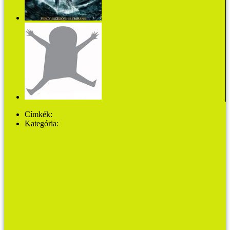
Villámtolvaj
Tanítsd a gyerekedet az önismeretre!
Címkék:
zene
Kategória:
MŰVHÁZ