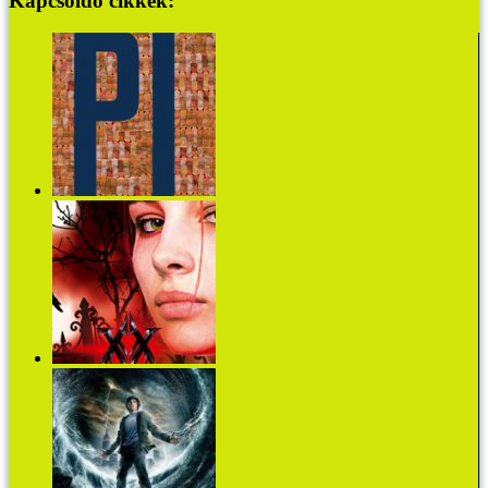
Kapcsoldó cikkek:
Egy fejezet Tóth Krisztina Pixel című kötetéből
Richelle Mead: A végső áldozat (részlet)