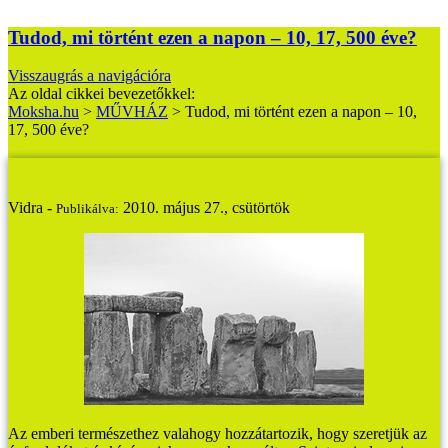
Tudod, mi történt ezen a napon – 10, 17, 500 éve?
Visszaugrás a navigációra
Az oldal cikkei bevezetőkkel:
Moksha.hu
>
MŰVHÁZ
>
Tudod, mi történt ezen a napon – 10,
17, 500 éve?
Tudod, mi történt ezen a napon – 10, 17, 500 éve?
Vidra -
2010. május 27., csütörtök
Publikálva:
Az emberi természethez valahogy hozzátartozik, hogy szeretjük az