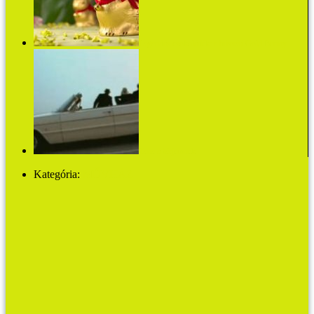
Legendás csokoládék: a húsvéti Gold Bunny
Zene a férjemnek
Kategória:
MŰVHÁZ