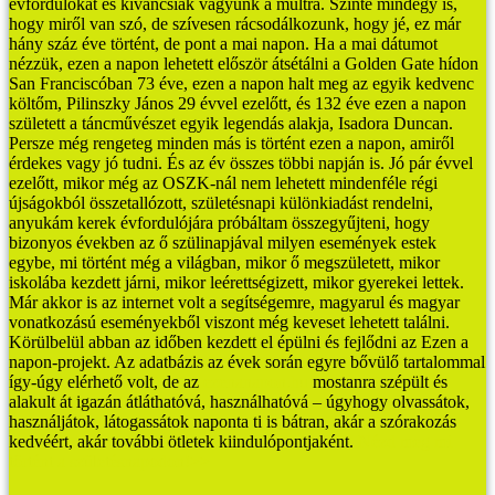
évfordulókat és kíváncsiak vagyunk a múltra.
Szinte mindegy is,
hogy miről van szó, de szívesen rácsodálkozunk, hogy jé, ez már
hány száz éve történt, de pont a mai napon.
Ha a mai dátumot
nézzük, ezen a napon lehetett először átsétálni a Golden Gate hídon
San Franciscóban 73 éve, ezen a napon halt meg az egyik kedvenc
költőm, Pilinszky János 29 évvel ezelőtt, és 132 éve ezen a napon
született a táncművészet egyik legendás alakja, Isadora Duncan.
Persze még rengeteg minden más is történt ezen a napon, amiről
érdekes vagy jó tudni. És az év összes többi napján is.
Jó pár évvel
ezelőtt, mikor még az OSZK-nál nem lehetett mindenféle régi
újságokból összetallózott, születésnapi különkiadást rendelni,
anyukám kerek évfordulójára próbáltam összegyűjteni, hogy
bizonyos években az ő szülinapjával milyen események estek
egybe, mi történt még a világban, mikor ő megszületett, mikor
iskolába kezdett járni, mikor leérettségizett, mikor gyerekei lettek.
Már akkor is az internet volt a segítségemre, magyarul és magyar
vonatkozású eseményekből viszont még keveset lehetett találni.
Körülbelül abban az időben kezdett el épülni és fejlődni az Ezen a
napon-projekt. Az adatbázis az évek során egyre bővülő tartalommal
így-úgy elérhető volt, de az
ezenanapon.hu
mostanra szépült és
alakult át igazán átláthatóvá, használhatóvá – úgyhogy olvassátok,
használjátok, látogassátok naponta ti is bátran, akár a szórakozás
kedvéért, akár további ötletek kiindulópontjaként.
Nézd meg mi
történt a születésnapodon!>>