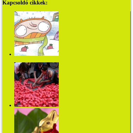
Kapcsoldó cikkek:
Hogy lehet összetéveszteni egy kupacot egy
hóteknőssel?
Negyvenezer piros kocka Budapesten