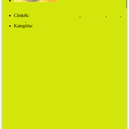
Iránytű szülőknek - Vekerdy Tamás: Érzelmi
biztonság
Címkék:
3-6 éves gyerekek számára
,
gyerekkönyv
,
kölyök
,
könyv
,
magyar
Kategória:
MŰVHÁZ