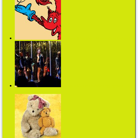
Dr. Seuss: Rókamóka - Jó nyelvtörést Önöknek is!
Chicago Alföldi rendezésében egy egészen
rendkívüli dimenzió!