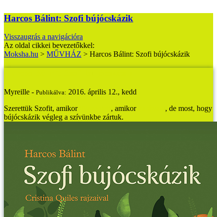
Harcos Bálint: Szofi bújócskázik
Visszaugrás a navigációra
Az oldal cikkei bevezetőkkel:
Moksha.hu
>
MŰVHÁZ
>
Harcos Bálint: Szofi bújócskázik
Harcos Bálint: Szofi bújócskázik
Myreille -
2016. április 12., kedd
Publikálva:
Szerettük Szofit, amikor
tüsszentett
, amikor
varázsolt
, de most, hogy
bújócskázik végleg a szívünkbe zártuk.