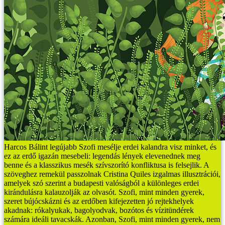
Harcos Bálint legújabb Szofi mesélje erdei kalandra visz minket, és
ez az erdő igazán mesebeli: legendás lények elevenednek meg
benne és a klasszikus mesék szívszorító konfliktusa is felsejlik. A
szöveghez remekül passzolnak Cristina Quiles izgalmas illusztrációi,
amelyek szó szerint a budapesti valóságból a különleges erdei
kirándulásra kalauzolják az olvasót.
Szofi, mint minden gyerek,
szeret bújócskázni és az erdőben kifejezetten jó rejtekhelyek
akadnak: rókalyukak, bagolyodvak, bozótos és vízitündérek
számára ideáli tavacskák. Azonban, Szofi, mint minden gyerek, nem