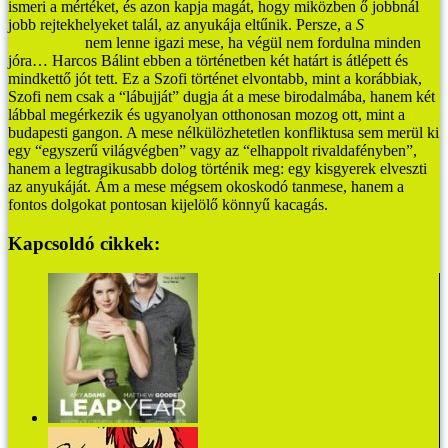
ismeri a mértéket, és azon kapja magát, hogy miközben ő jobbnál
jobb rejtekhelyeket talál, az anyukája eltűnik. Persze, a
S
zofi
bújócskázik
nem lenne igazi mese, ha végül nem fordulna minden
jóra…
Harcos Bálint ebben a történetben két határt is átlépett és
mindkettő jót tett. Ez a Szofi történet elvontabb, mint a korábbiak,
Szofi nem csak a “lábujját” dugja át a mese birodalmába, hanem két
lábbal megérkezik és ugyanolyan otthonosan mozog ott, mint a
budapesti gangon. A mese nélkülözhetetlen konfliktusa sem merül ki
egy “egyszerű világvégben” vagy az “elhappolt rivaldafényben”,
hanem a legtragikusabb dolog történik meg: egy kisgyerek elveszti
az anyukáját. Ám a mese mégsem okoskodó tanmese, hanem a
fontos dolgokat pontosan kijelölő könnyű kacagás.
Kapcsoldó cikkek:
Tűsarkúban Írországban