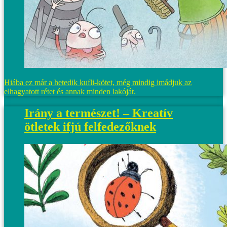
Hiába ez már a hetedik kufli-kötet, még mindig imádjuk az
elhagyatott rétet és annak minden lakóját.
Irány a természet! – Kreatív
ötletek ifjú felfedezőknek