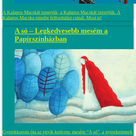
A Kalapos Macskát ismerjük, a Kalapos Macskát szeretjük. A
Kalapos Macska mindig felfordulást csinál. Most is!
A só – Legkedvesebb mesém a
Papírszínházban
Gyerekkorom óta az egyik kedvenc mesém “A só”, a gyerekeimnek