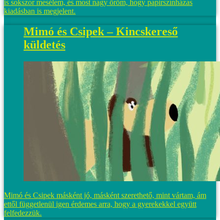
is sokszor mesélem, és most nagy öröm, hogy papírszínházas
kiadásban is megjelent.
Mimó és Csipek – Kincskereső
küldetés
Mimó és Csipek másként jó, másként szerethető, mint vártam, ám
ettől függetlenül igen érdemes arra, hogy a gyerekekkel együtt
felfedezzük.