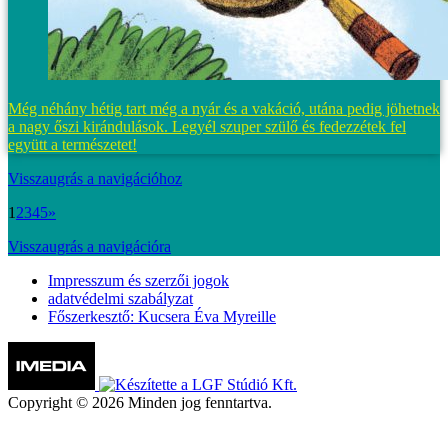
Még néhány hétig tart még a nyár és a vakáció, utána pedig jöhetnek
a nagy őszi kirándulások. Legyél szuper szülő és fedezzétek fel
együtt a természetet!
Visszaugrás a navigációhoz
1
2
3
4
5
»
Visszaugrás a navigációra
Impresszum és szerzői jogok
adatvédelmi szabályzat
Főszerkesztő: Kucsera Éva Myreille
Copyright © 2026 Minden jog fenntartva.