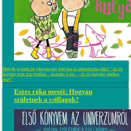
Melyik gyerek ne vágyna egy kutyára és álmodozna róla?
“Az én
kutyám nem lesz bolhás – mondta Lola. – Az én kutyám játékos
lesz!”
Eszes róka meséi: Hogyan
születnek a csillagok?