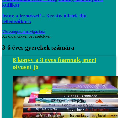
kuflikat
Irány a természet! – Kreatív ötletek ifjú
felfedezőknek
Visszaugrás a navigációra
Az oldal cikkei bevezetőkkel:
3-6 éves gyerekek számára
8 könyv a 8 éves fiamnak, mert
olvasni jó