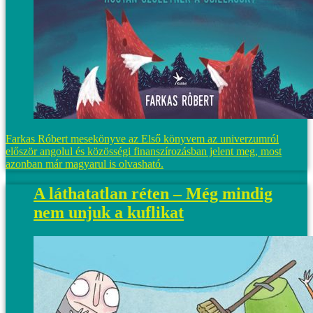
Farkas Róbert mesekönyve az Első könyvem az univerzumról
először angolul és közösségi finanszírozásban jelent meg, most
azonban már magyarul is olvasható.
A láthatatlan réten – Még mindig
nem unjuk a kuflikat