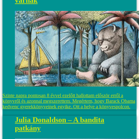
várnak
Szinte napra pontosan 8 évvel ezelőtt hallottam először erről a
könyvről és azonnal megszerettem. Megértem, hogy Barack Obama
kedvenc gyerekkönyveinek egyike. Ott a helye a könyvespolcon.
Julia Donaldson – A bandita
patkány