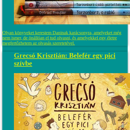
Olyan könyveket kerestem Daninak karácsonyra, amelyeket még
nem ismer, de önállóan el tud olvasni, és amelyekkel egy életre
megfertőzhetem az olvasás szeretetével.
Grecsó Krisztián: Belefér egy pici
szívbe