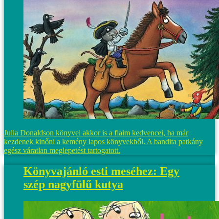
Julia Donaldson könyvei akkor is a fiaim kedvencei, ha már
kezdenek kinőni a kemény lapos könyvekből. A bandita patkány
egész váratlan meglepetést tartogatott.
Könyvajánló esti meséhez: Egy
szép nagyfülű kutya