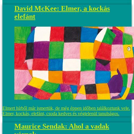
David McKee: Elmer, a kockás
elefánt
Elmert hírből már ismertük, de még éppen időben találkoztunk vele.
Elmer, kockás, elefánt, csoda kedves és végtelenül tanulságos.
Maurice Sendak: Ahol a vadak