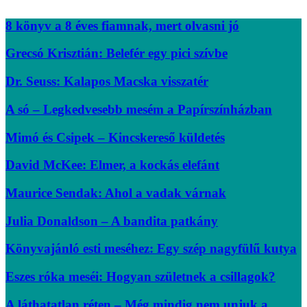
8 könyv a 8 éves fiamnak, mert olvasni jó
Grecsó Krisztián: Belefér egy pici szívbe
Dr. Seuss: Kalapos Macska visszatér
A só – Legkedvesebb mesém a Papírszínházban
Mimó és Csipek – Kincskereső küldetés
David McKee: Elmer, a kockás elefánt
Maurice Sendak: Ahol a vadak várnak
Julia Donaldson – A bandita patkány
Könyvajánló esti meséhez: Egy szép nagyfülű kutya
Eszes róka meséi: Hogyan születnek a csillagok?
A láthatatlan réten – Még mindig nem unjuk a