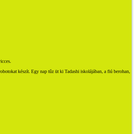
icces.
botokat készít. Egy nap tűz üt ki Tadashi iskolájában, a fiú berohan,
.