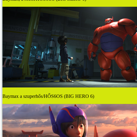
Baymax a szuperhős/HŐS6OS (BIG HERO 6)