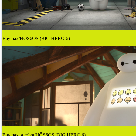
Baymax/HŐS6OS (BIG HERO 6)
Baymax, a robot/HŐS6OS (BIG HERO 6)