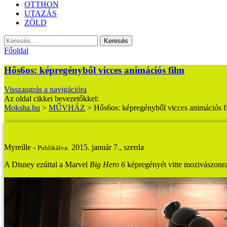
OTTHON
UTAZÁS
ZÖLD
Keresés:
Főoldal
Hős6os: képregényből vicces animációs film
Visszaugrás a navigációra
Az oldal cikkei bevezetőkkel:
Moksha.hu
>
MŰVHÁZ
>
Hős6os: képregényből vicces animációs f
Hős6os: képregényből vicces animációs film
Myreille -
2015. január 7., szerda
Publikálva:
A Disney ezúttal a Marvel
Big Hero 6
képregényét vitte mozivászonra