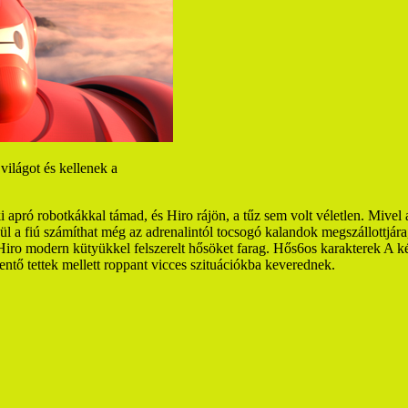
ilágot és kellenek a
pró robotkákkal támad, és Hiro rájön, a tűz sem volt véletlen. Mivel a
l a fiú számíthat még az adrenalintól tocsogó kalandok megszállottjá
iro modern kütyükkel felszerelt hősöket farag.
Hős6os karakterek
A ké
ntő tettek mellett roppant vicces szituációkba keverednek.