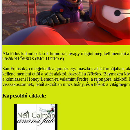
Akciódús kaland sok-sok humorral, avagy megint meg kell menteni a v
hősök!/HŐS6OS (BIG HERO 6)
San Fransokyo megjelenik a gonosz egy maszkos alak formájában, aki a
kellene menteni ettől a sötét alaktól, összeáll a
Hős6os
. Baymaxen kívü
a kémiazseni Honey Lemon-ra valamint Fredre, a rajongóra, akikből H
visszaköszönnek, tehát akcióban nincs hiány, és a hősök a világmegme
Kapcsoldó cikkek: