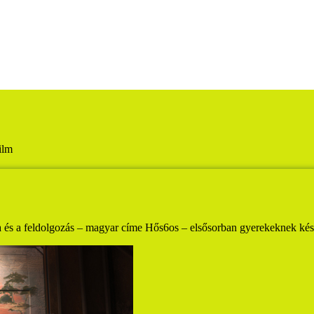
ilm
 és a feldolgozás – magyar címe Hős6os – elsősorban gyerekeknek kés