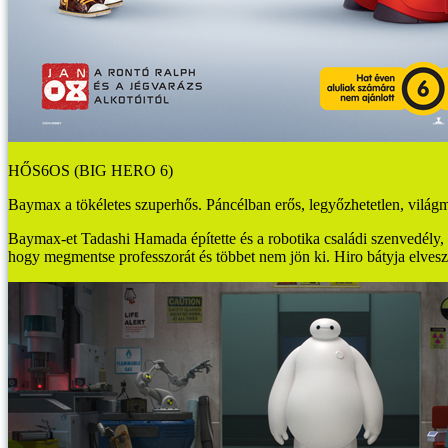
HŐS6OS (BIG HERO 6)
Baymax a tökéletes szuperhős. Páncélban erős, legyőzhetetlen, világme
Baymax-et Tadashi Hamada építette és a robotika családi szenvedély, d
hogy megmentse professzorát és többet nem jön ki. Hiro bátyja elveszt