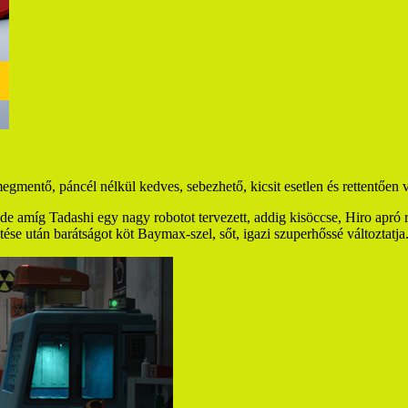
gmentő, páncél nélkül kedves, sebezhető, kicsit esetlen és rettentően v
e amíg Tadashi egy nagy robotot tervezett, addig kisöccse, Hiro apró ro
ése után barátságot köt Baymax-szel, sőt, igazi szuperhőssé változtatja