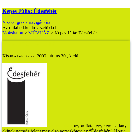
Kepes Júlia: Édesfehér
Visszaugrás a navigációra
Az oldal cikkei bevezetőkkel:
Moksha.hu
>
MŰVHÁZ
>
Kepes Júlia: Édesfehér
Kepes Júlia: Édesfehér
Kisan -
2009. június 30., kedd
Publikálva:
Kepes Júlia
nagyon fiatal egyetemista lány,
akinek nemrég jelent meg első verseskötete az “Édesfehér”. Hogy