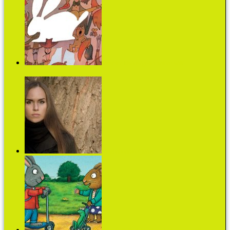
Mesék a kívánságokat valóra váltó
telefonkagylóról
Megbabonázó éjleány