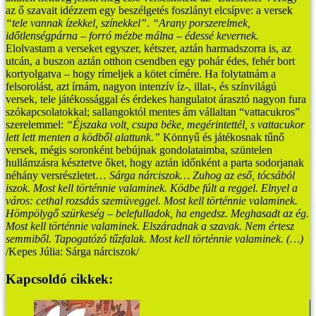
az ő szavait idézzem egy beszélgetés foszlányt elcsípve: a versek
“tele vannak ízekkel, színekkel”
.
“Arany porszerelmek,
időtlenségpárna
– forró mézbe málna –
édessé kevernek.
Elolvastam a verseket egyszer, kétszer, aztán harmadszorra is, az
utcán, a buszon aztán otthon csendben egy pohár édes, fehér bort
kortyolgatva – hogy rímeljek a kötet címére. Ha folytatnám a
felsorolást, azt írnám, nagyon intenzív íz-, illat-, és színvilágú
versek, tele játékossággal és érdekes hangulatot árasztó nagyon fura
szókapcsolatokkal; sallangoktól mentes ám vállaltan “vattacukros”
szerelemmel:
“Éjszaka volt, csupa béke, megérintettél,
s vattacukor
lett lett menten a ködből alattunk.”
Könnyű és játékosnak tűnő
versek, mégis soronként bebújnak gondolataimba, szüntelen
hullámzásra késztetve őket, hogy aztán időnként a parta sodorjanak
néhány versrészletet…
Sárga nárciszok…
Zuhog az eső,
tócsából
iszok.
Most kell történnie valaminek.
Ködbe fúlt a reggel.
Elnyel a
város:
cethal rozsdás szemüveggel.
Most kell történnie valaminek.
Hömpölygő szürkeség –
belefulladok, ha engedsz.
Meghasadt az ég.
Most kell történnie valaminek.
Elszáradnak a szavak.
Nem értesz
semmiből.
Tapogatózó tűzfalak.
Most kell történnie valaminek.
(…)
/Kepes Júlia: Sárga nárciszok/
Kapcsoldó cikkek: