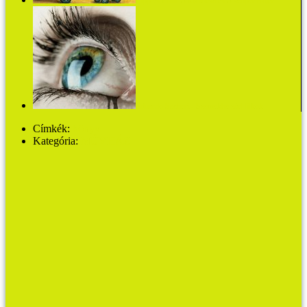
Pipp és Polli: A kis tócsa és A szuper roller
Eduardo Sacheri - Szemekbe zárt titkok
Címkék:
könyv
Kategória:
MŰVHÁZ