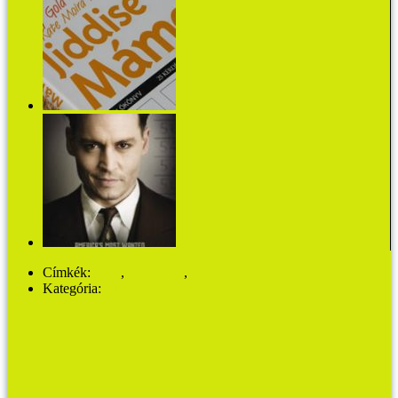
Egyszer minden lányból anya lesz
Közellenségek
Címkék:
játék
,
karácsony
,
társasjáték
Kategória:
MŰVHÁZ