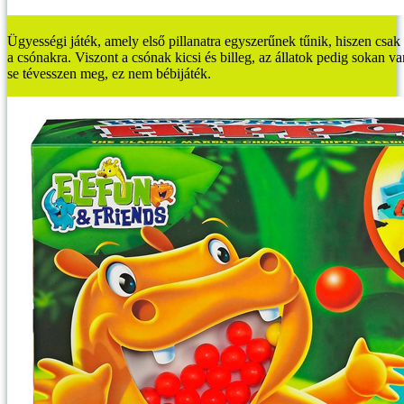
Ügyességi játék, amely első pillanatra egyszerűnek tűnik, hiszen csak f
a csónakra. Viszont a csónak kicsi és billeg, az állatok pedig sokan v
se tévesszen meg, ez nem bébijáték.