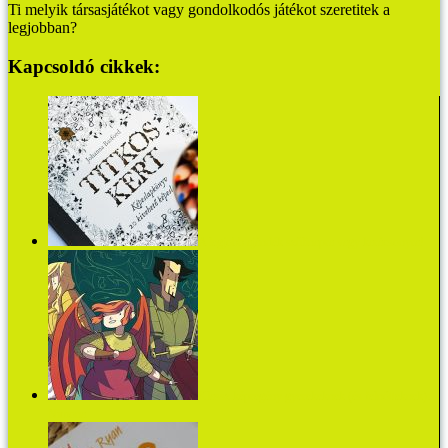
Ti melyik társasjátékot vagy gondolkodós játékot szeretitek a
legjobban?
Kapcsoldó cikkek:
A legjobb ajándék szülinapra vagy karácsonyra!
Klassz képregény gyerekeknek (és felnőtteknek):
Nimona