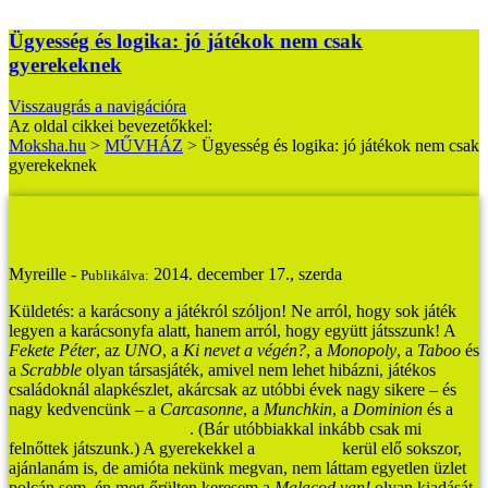
Ügyesség és logika: jó játékok nem csak
gyerekeknek
Visszaugrás a navigációra
Az oldal cikkei bevezetőkkel:
Moksha.hu
>
MŰVHÁZ
>
Ügyesség és logika: jó játékok nem csak
gyerekeknek
Ügyesség és logika: jó játékok nem csak
gyerekeknek
Myreille -
2014. december 17., szerda
Publikálva:
Küldetés: a karácsony a játékról szóljon! Ne arról, hogy sok játék
legyen a karácsonyfa alatt, hanem arról, hogy együtt játsszunk!
A
Fekete Péter
, az
UNO
, a
Ki nevet a végén?
, a
Monopoly
, a
Taboo
és
a
Scrabble
olyan társasjáték, amivel nem lehet hibázni, játékos
családoknál alapkészlet, akárcsak az utóbbi évek nagy sikere – és
nagy kedvencünk – a
Carcasonne
, a
Munchkin
, a
Dominion
és a
Bohnanza, azaz a babozás
. (Bár utóbbiakkal inkább csak mi
felnőttek játszunk.)
A gyerekekkel a
Polar Panic
kerül elő sokszor,
ajánlanám is, de amióta nekünk megvan, nem láttam egyetlen üzlet
polcán sem, én meg őrülten keresem a
Malacod van!
olyan kiadását,