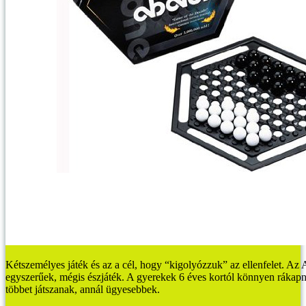
Kétszemélyes játék és az a cél, hogy “kigolyózzuk” az ellenfelet. Az
egyszerűek, mégis észjáték. A gyerekek 6 éves kortól könnyen rákapna
többet játszanak, annál ügyesebbek.