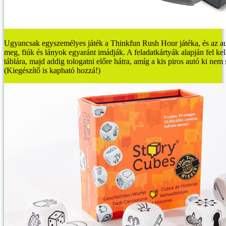
Ugyancsak egyszemélyes játék a Thinkfun Rush Hour játéka, és az au
meg, fiúk és lányok egyaránt imádják. A feladatkártyák alapján fel kel
táblára, majd addig tologatni előre hátra, amíg a kis piros autó ki ne
(Kiegészítő is kapható hozzá!)