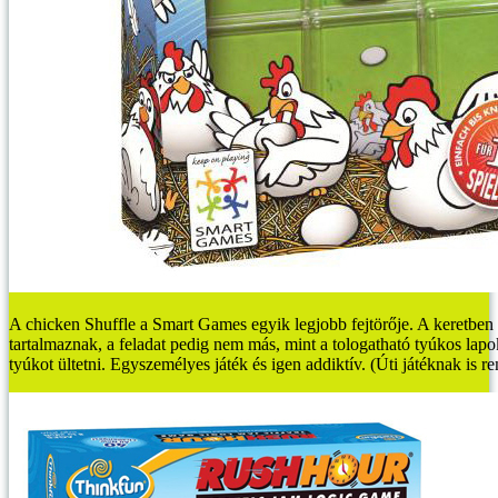
A chicken Shuffle a Smart Games egyik legjobb fejtörője. A keretben 
tartalmaznak, a feladat pedig nem más, mint a tologatható tyúkos lap
tyúkot ültetni. Egyszemélyes játék és igen addiktív. (Úti játéknak is r