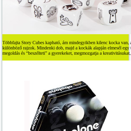
Többfajta Story Cubes kapható, ám mindegyikben kilenc kocka van, 
különböző rajzok. Mindenki dob, majd a kockák alapján elmesél egy t
megoldás és “beszélteti” a gyerekeket, megmozgatja a kreativitásukat