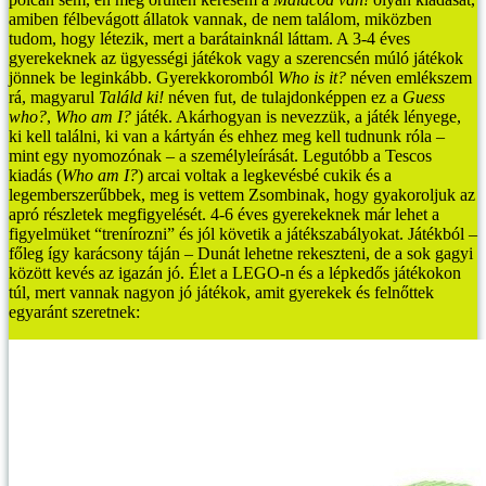
amiben félbevágott állatok vannak, de nem találom, miközben
tudom, hogy létezik, mert a barátainknál láttam. A 3-4 éves
gyerekeknek az ügyességi játékok vagy a szerencsén múló játékok
jönnek be leginkább.
Gyerekkoromból
Who is it?
néven emlékszem
rá, magyarul
Találd ki!
néven fut, de tulajdonképpen ez a
Guess
who?
,
Who am I?
játék. Akárhogyan is nevezzük, a játék lényege,
ki kell találni, ki van a kártyán és ehhez meg kell tudnunk róla –
mint egy nyomozónak – a személyleírását. Legutóbb a Tescos
kiadás (
Who am I?
) arcai voltak a legkevésbé cukik és a
legemberszerűbbek, meg is vettem Zsombinak, hogy gyakoroljuk az
apró részletek megfigyelését. 4-6 éves gyerekeknek már lehet a
figyelmüket “trenírozni” és jól követik a játékszabályokat.
Játékból –
főleg így karácsony táján – Dunát lehetne rekeszteni, de a sok gagyi
között kevés az igazán jó. Élet a LEGO-n és a lépkedős játékokon
túl, mert vannak nagyon jó játékok, amit gyerekek és felnőttek
egyaránt szeretnek: