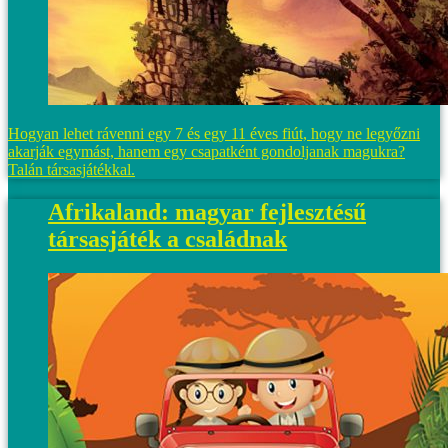
Hogyan lehet rávenni egy 7 és egy 11 éves fiút, hogy ne legyőzni
akarják egymást, hanem egy csapatként gondoljanak magukra?
Talán társasjátékkal.
Afrikaland: magyar fejlesztésű
társasjáték a családnak