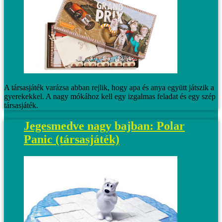
A társasjáték varázsa abban rejlik, hogy apa és anya együtt játszik a
gyerekekkel. A nagy mókához kell egy izgalmas feladat és egy szép
társasjáték.
Jegesmedve nagy bajban: Polar
Panic (társasjáték)