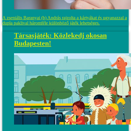
A zseniális Baranyai (b) András rajzolta a kártyákat és ugyanazzal a
dupla paklival háromféle különböző játék lehetséges.
Társasjáték: Közlekedj okosan
Budapesten!