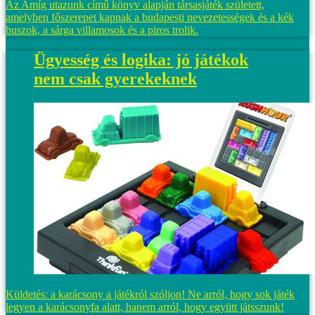
Az Amíg utazunk című könyv alapján társasjáték született,
amelyben főszerepet kapnak a budapesti nevezetességek és a kék
buszok, a sárga villamosok és a piros trolik.
Ügyesség és logika: jó játékok
nem csak gyerekeknek
Küldetés: a karácsony a játékról szóljon! Ne arról, hogy sok játék
legyen a karácsonyfa alatt, hanem arról, hogy együtt játsszunk!