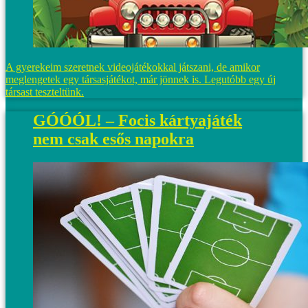
A gyerekeim szeretnek videojátékokkal játszani, de amikor
meglengetek egy társasjátékot, már jönnek is. Legutóbb egy új
társast teszteltünk.
GÓÓÓL! – Focis kártyajáték
nem csak esős napokra