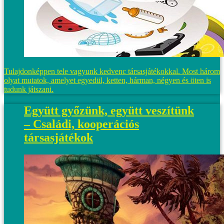
Tulajdonképpen tele vagyunk kedvenc társasjátékokkal. Most három
olyat mutatok, amelyet egyedül, ketten, hárman, négyen és öten is
tudunk játszani.
Együtt győzünk, együtt veszítünk
– Családi, kooperációs
társasjátékok