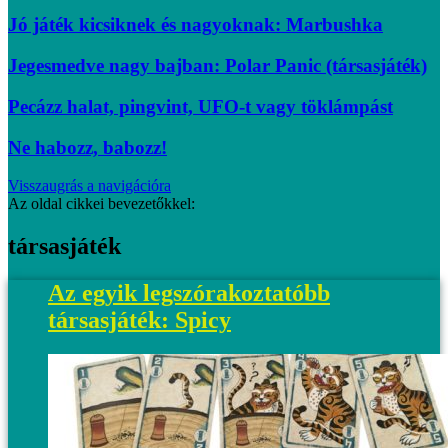
Jó játék kicsiknek és nagyoknak: Marbushka
Jegesmedve nagy bajban: Polar Panic (társasjáték)
Pecázz halat, pingvint, UFO-t vagy töklámpást
Ne habozz, babozz!
Visszaugrás a navigációra
Az oldal cikkei bevezetőkkel:
társasjáték
Az egyik legszórakoztatóbb
társasjáték: Spicy