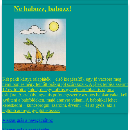
Ne habozz, babozz!
Két pakli kártya (alapjáték + első kiegészítő), egy jó vacsora meg
némi bor, és négy felnőtt órákig jól szórakozik. A játék leírása szerint
12 év fölött ajánlott, de egy rafkós gyerek korábban is rájön a
csínjára. A szabály ugyanis pofonegyszerű: azonos babkártyákat kell
gyűjteni a babföldeken, majd aranyra váltani. A babokkal lehet
kereskedni – kuncsorogni, zsarolni, érvelni – és az győz, aki a
legtöbb aranyat gyűjtötte össze.
Visszaugrás a navigációhoz