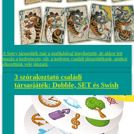
A Spicy társasjáték már a grafikájával lenyűgözött, de akkor lett
igazán a kedvencem, sőt, a kedvenc családi társasjátékunk, amikor
elkezdtünk vele játszani.
3 szórakoztató családi
társasjáték: Dobble, SET és Swish