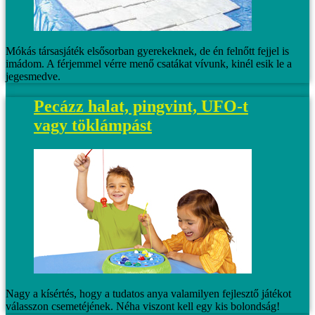
Mókás társasjáték elsősorban gyerekeknek, de én felnőtt fejjel is
imádom. A férjemmel vérre menő csatákat vívunk, kinél esik le a
jegesmedve.
Pecázz halat, pingvint, UFO-t
vagy töklámpást
Nagy a kísértés, hogy a tudatos anya valamilyen fejlesztő játékot
válasszon csemetéjének. Néha viszont kell egy kis bolondság!