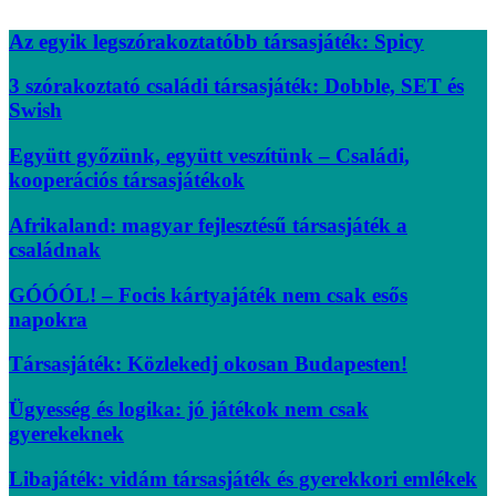
Az egyik legszórakoztatóbb társasjáték: Spicy
3 szórakoztató családi társasjáték: Dobble, SET és
Swish
Együtt győzünk, együtt veszítünk – Családi,
kooperációs társasjátékok
Afrikaland: magyar fejlesztésű társasjáték a
családnak
GÓÓÓL! – Focis kártyajáték nem csak esős
napokra
Társasjáték: Közlekedj okosan Budapesten!
Ügyesség és logika: jó játékok nem csak
gyerekeknek
Libajáték: vidám társasjáték és gyerekkori emlékek