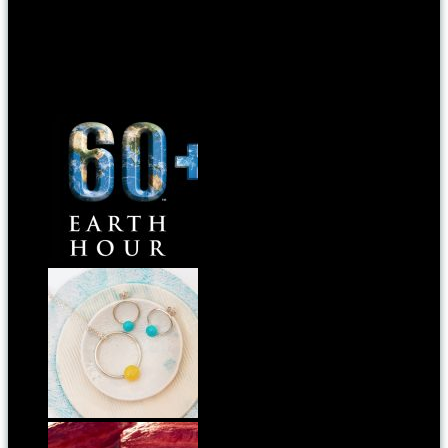
A szürke legszebb ötven árnyalata (Fotó: Myreille)
Gyere, kövess!
Kapcsoldó cikkek:
Újra itt a Föld órája! Kapcsold le a villanyt!
A kör az inspirációja panyizsuzsi új kollekciójának