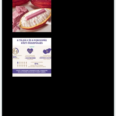
A KitKat támad először rubin, azaz rózsaszín
csokoládéval!
Az ízületi fájdalmak és a túlsúly közt szoros az
összefüggés
Kategória:
pontmost