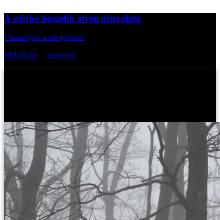
A szürke legszebb ötven árnyalata
Visszaugrás a navigációra
Az oldal cikkei bevezetőkkel:
Moksha.hu
>
pontmost
>
A szürke legszebb ötven árnyalata
A szürke legszebb ötven árnyalata
Myreille -
2015. március 14., szombat
Publikálva:
Legújabb kedvenc fotóm az Instagramon.