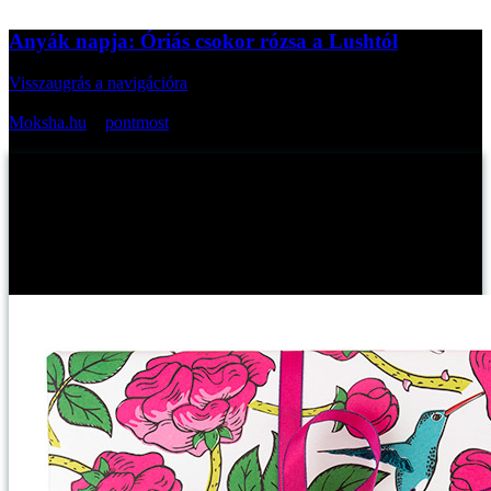
Anyák napja: Óriás csokor rózsa a Lushtól
Visszaugrás a navigációra
Az oldal cikkei bevezetőkkel:
Moksha.hu
>
pontmost
>
Anyák napja: Óriás csokor rózsa a Lushtól
Anyák napja: Óriás csokor rózsa a Lushtól
Myreille -
2016. április 29., péntek
Publikálva:
A Lush
anyák napi meglepetései
között találtam rá
Rosie
-ra. Egy
olyan ajándékcsomagra, amelyben a Lush-kedvenceim halmozott
megtalálhatóak.