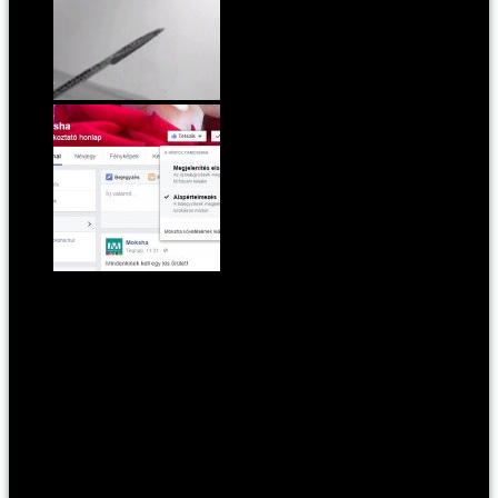
Hello hétfő! Hello szeptember!
Most már nem Mark Zuckerberg mondja meg, mi
jelenjen meg a Facebook faladon, te is dönthetsz!
Címkék:
lush
,
pipere
,
rózsa
Kategória:
pontmost