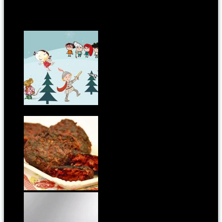
Kapcsoldó cikkek:
Karácsonyi Pagonyfeszt: mesés jóságok kicsiknek
és nagyoknak
A mai vacsora: céklapogácsa