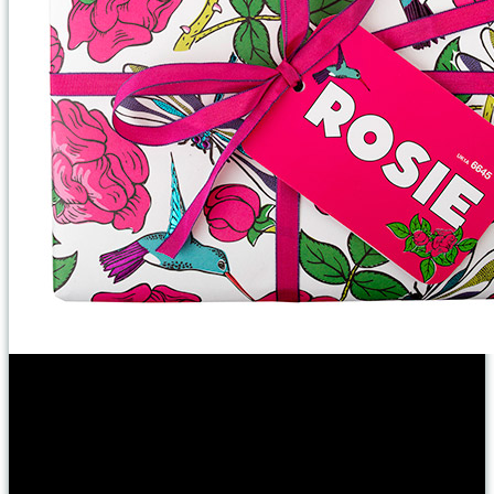
Tartalma:
Rose Jam Bubbleroon habfürdő – nem tudok ráunni,
Ro’s
Argan testkondicionáló 45g –
pár napja énekeltem róla ódákat
,
Jason and The Argan Oil szilárd sampon – rózsaszín szilárd sampon
argan olajjal és a Rose Jam tusfürdő illatával, tökéletes,
Tisty Tosty
fürdőbomba – kényeztető fürdőbomba rózsaillattal és
rózsaszirmokkal…,
Rose Jam tusfürdő 100g – a kedvenc Lush
tusfürdőm!
Csupa rózsás illat, imádom!