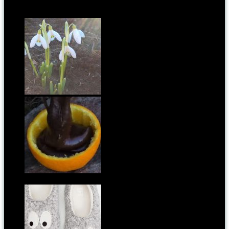
Kapcsoldó cikkek:
Ne szakítsd le!
A világ legjobb cukrásza: hogyan süssünk
narancsban browniet