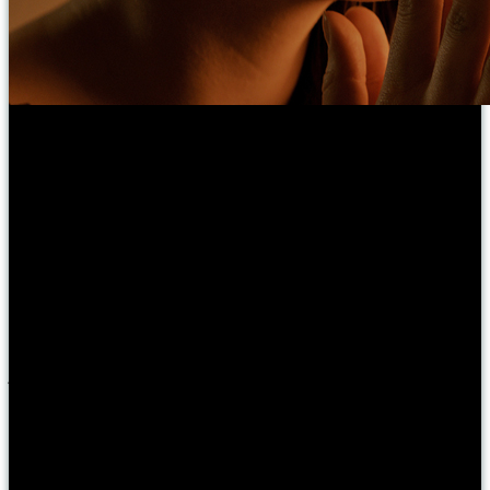
Végre kiderült, miért forgat újra Vancouverben A szürke ötven
árnyalata stábja. Rövid hír + előzetes a filmből.
A hivatalos forgatás
már több mint fél éve befejeződött, mégis újabb jeleneteket vesznek
fel a filmhez. A US Weekly szerint a film egyik producere, E. L.
James ragaszkodott ahhoz, hogy kiegészítsék a már meglévő
anyagot. E.L. James nem csak szerzője a film alapjául szolgáló
világhírű erotikus regénynek, hanem producere is, így komoly
beleszólása van abba, milyen legyen az adaptáció.
A US Weekly
arról számolt be, hogy a stáb egy vancouveri parkban olyan jelenetet
forgatott, amelyben a két főszereplő, Dakota Johnson és Jamie
Dornan csókolózik. Ez arra utal, hogy a történet romantikus szálát
akarják megerősíteni – korábban a rajongók azt találgatták, hogy
esetleg merészebb részeket akarnak hozzáforgatni a meglévő
jelenetekhez, hogy az eredetileg visszafogottabbra vett filmváltozat
közelebb álljon a regényhez.
A filmnek még mindig nincs korhatáros
besorolása, bár a Fashion & Style magazin arra tippel, hogy “R”
kategóriába kerül, ami azt jelenti, hogy csak 17 éven felüliek
ülhetnek majd be rá a moziba.