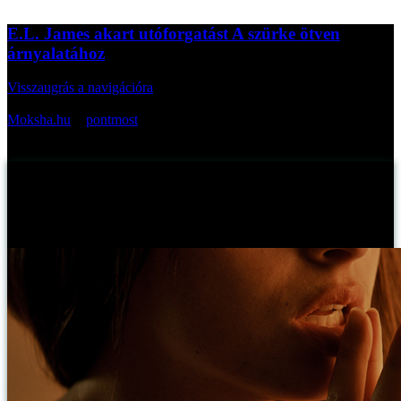
E.L. James akart utóforgatást A szürke ötven
árnyalatához
Visszaugrás a navigációra
Az oldal cikkei bevezetőkkel:
Moksha.hu
>
pontmost
>
E.L. James akart utóforgatást A szürke
ötven árnyalatához
E.L. James akart utóforgatást A szürke ötven
árnyalatához
Myreille -
2014. október 27., hétfő
Publikálva: