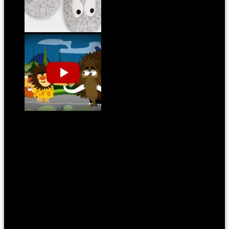
Mamusz: szörnyek az ágy alatt
"Jön a mamut! És ha nem vigyázunk, elsodorja
anyut!"
Címkék:
mozi
Kategória:
pontmost