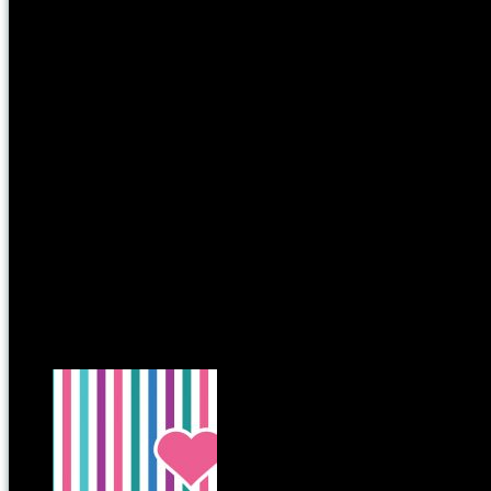
Mi mással ünnepelhetnénk az apák napját, mint egy tepsi tökéletes br
Boldog apák napját!
Kapcsoldó cikkek: