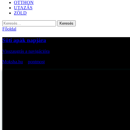
OTTHON
UTAZÁS
ZÖLD
Keresés:
Főoldal
Süti apák napjára
Visszaugrás a navigációra
Az oldal cikkei bevezetőkkel:
Moksha.hu
>
pontmost
>
Süti apák napjára
Süti apák napjára
Myreille -
2015. június 21., vasárnap
Publikálva: