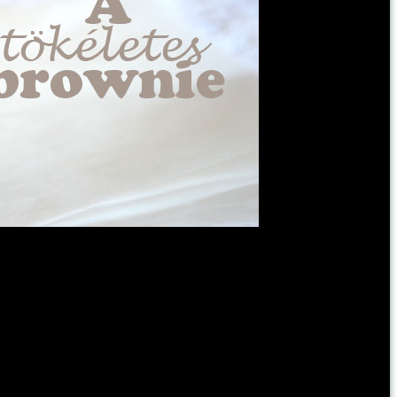
A receptet itt találod!