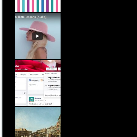
Nyomtatható csokipapír Valentin-napra
Vasárnapi zene
Most már nem Mark Zuckerberg mondja meg, mi jelen