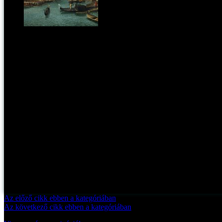
Barokk mesterek velencei vedutái a Magyar Nemzeti
Kategória:
pontmost
Az előző cikk ebben a kategóriában
Az következő cikk ebben a kategóriában