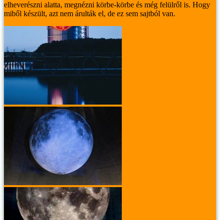
elheverészni alatta, megnézni körbe-körbe és még felülről is. Hogy
miből készült, azt nem árulták el, de ez sem sajtból van.