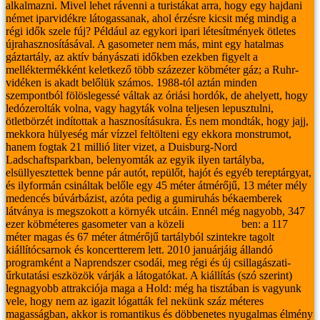
alkalmazni.
Mivel lehet rávenni a turistákat arra, hogy egy hajdani
német iparvidékre látogassanak, ahol érzésre kicsit még mindig a
régi idők szele fúj? Például az egykori ipari létesítmények ötletes
újrahasznosításával. A gasometer nem más, mint egy hatalmas
gáztartály, az aktív bányászati időkben ezekben figyelt a
melléktermékként keletkező több százezer köbméter gáz; a Ruhr-
vidéken is akadt belőlük számos. 1988-tól aztán minden
szempontból fölöslegessé váltak az óriási hordók, de ahelyett, hogy
ledózerolták volna, vagy hagyták volna teljesen lepusztulni,
ötletbörzét indítottak a hasznosításukra. És nem mondták, hogy jajj,
mekkora hülyeség már vízzel feltölteni egy ekkora monstrumot,
hanem fogtak 21 millió liter vizet, a Duisburg-Nord
Ladschaftsparkban, belenyomták az egyik ilyen tartályba,
elsüllyesztettek benne pár autót, repülőt, hajót és egyéb tereptárgyat,
és ilyformán csináltak belőle egy 45 méter átmérőjű, 13 méter mély
medencés búvárbázist, azóta pedig a gumiruhás békaemberek
látványa is megszokott a környék utcáin.
Ennél még nagyobb, 347
ezer köbméteres gasometer van a közeli
Oberhausen
ben: a 117
méter magas és 67 méter átmérőjű tartályból szintekre tagolt
kiállítócsarnok és koncertterem lett. 2010 januárjáig állandó
programként a Naprendszer csodái, meg régi és új csillagászati-
űrkutatási eszközök várják a látogatókat.
A kiállítás (szó szerint)
legnagyobb attrakciója maga a Hold: még ha tisztában is vagyunk
vele, hogy nem az igazit lógatták fel nekünk száz méteres
magasságban, akkor is romantikus és döbbenetes nyugalmas élmény