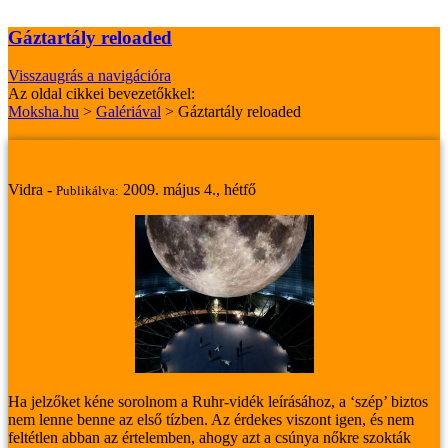
Gáztartály reloaded
Visszaugrás a navigációra
Az oldal cikkei bevezetőkkel:
Moksha.hu
>
Galériával
>
Gáztartály reloaded
Gáztartály reloaded
Vidra -
2009. május 4., hétfő
Publikálva:
Ha jelzőket kéne sorolnom a Ruhr-vidék leírásához, a ‘szép’ biztos
nem lenne benne az első tízben. Az érdekes viszont igen, és nem
feltétlen abban az értelemben, ahogy azt a csúnya nőkre szokták