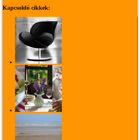
Kapcsoldó cikkek:
Forgófotel orrvérzésig
Balatoni nyárindító: kálibuli az északi parton