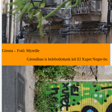
Girona – Fotó: Myreille
Barcelona után
Gironában is belebotlottunk két El Xupet Negre-be.