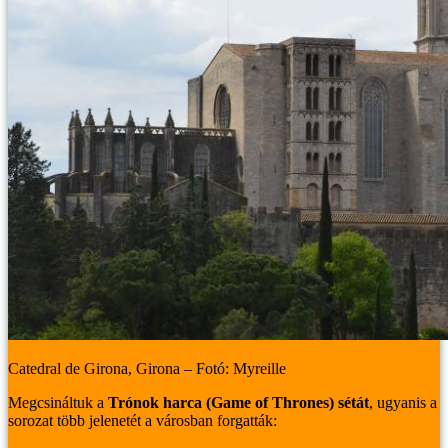
Catedral de Girona, Girona – Fotó: Myreille
Megcsináltuk a
Trónok harca (Game of Thrones) sétát
, ugyanis a
sorozat több jelenetét a városban forgatták: