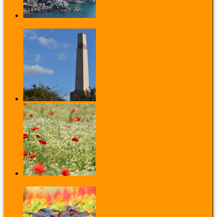
Cinque Terre: Manarola - Élőben látni a legszebb
képeslapot
Gyerekkori emlékek és egy híres csata nyomában
Piknik a kamillamezőn, avagy a kék kamillaolaj
titka