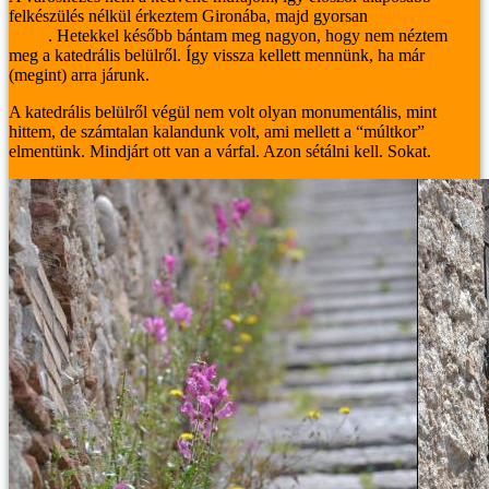
felkészülés nélkül érkeztem Gironába, majd gyorsan
szerelembe
estem
. Hetekkel később bántam meg nagyon, hogy nem néztem
meg a katedrális belülről. Így vissza kellett mennünk, ha már
(megint) arra járunk.
A katedrális belülről végül nem volt olyan monumentális, mint
hittem, de számtalan kalandunk volt, ami mellett a “múltkor”
elmentünk. Mindjárt ott van a várfal. Azon sétálni kell. Sokat.