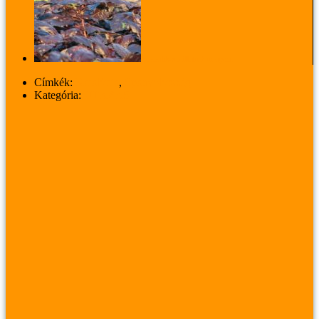
Bazsalikom illatú Budapest
Címkék:
Katalónia
,
Spanyolország
Kategória:
UTAZÁS