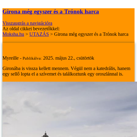
Girona még egyszer és a Trónok harca
Visszaugrás a navigációra
Az oldal cikkei bevezetőkkel:
Moksha.hu
>
UTAZÁS
>
Girona még egyszer és a Trónok harca
Girona még egyszer és a Trónok harca
Myreille -
2025. május 22., csütörtök
Publikálva:
Gironába is vissza kellett mennem. Végül nem a katedrális, hanem
egy sellő lopta el a szívemet és találkoztunk egy oroszlánnal is.