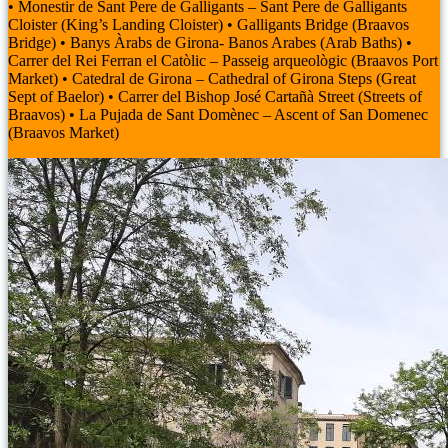
• Monestir de Sant Pere de Galligants – Sant Pere de Galligants
Cloister (King’s Landing Cloister)
• Galligants Bridge (Braavos
Bridge)
• Banys Àrabs de Girona- Banos Arabes (Arab Baths)
•
Carrer del Rei Ferran el Catòlic – Passeig arqueològic (Braavos Port
Market)
• Catedral de Girona – Cathedral of Girona Steps (Great
Sept of Baelor)
• Carrer del Bishop José Cartañà Street (Streets of
Braavos)
• La Pujada de Sant Domènec – Ascent of San Domenec
(Braavos Market)