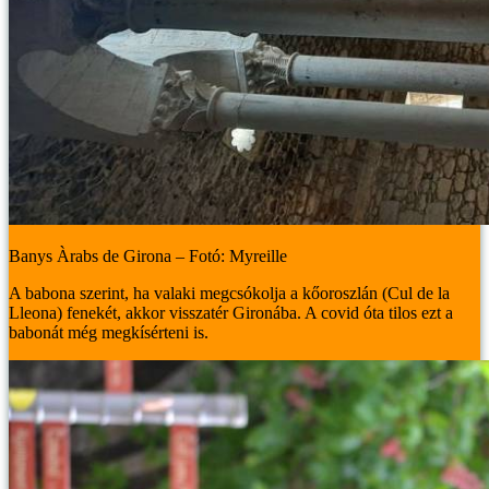
Banys Àrabs de Girona – Fotó: Myreille
A babona szerint, ha valaki megcsókolja a kőoroszlán (Cul de la
Lleona) fenekét, akkor visszatér Gironába. A covid óta tilos ezt a
babonát még megkísérteni is.