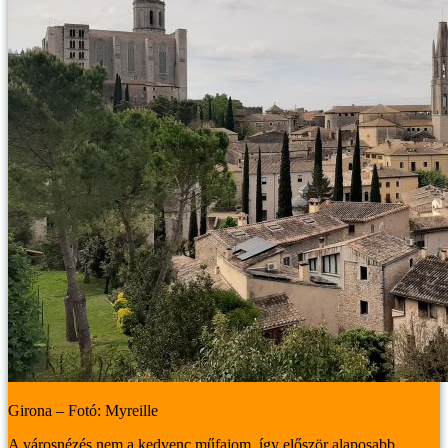
Girona – Fotó: Myreille
A városnézés nem a kedvenc műfajom, így először alaposabb