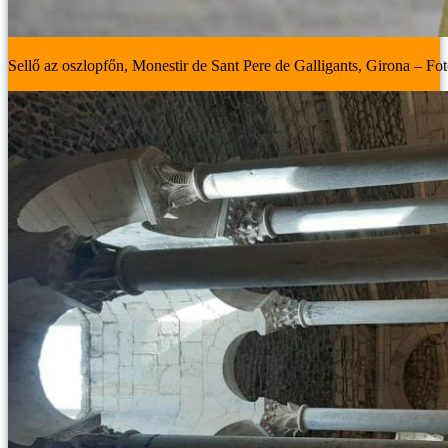
Sellő az oszlopfőn, Monestir de Sant Pere de Galligants, Girona – Fot