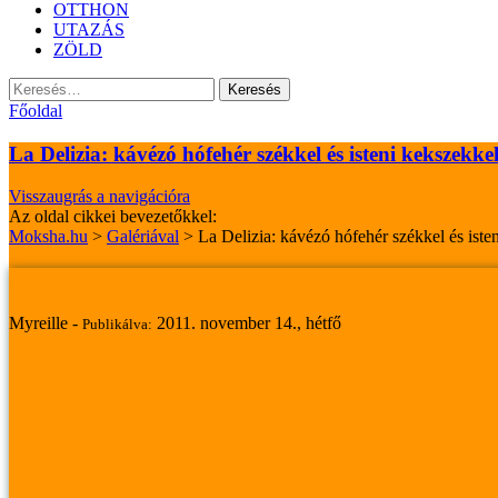
OTTHON
UTAZÁS
ZÖLD
Keresés:
Főoldal
La Delizia: kávézó hófehér székkel és isteni kekszekke
Visszaugrás a navigációra
Az oldal cikkei bevezetőkkel:
Moksha.hu
>
Galériával
>
La Delizia: kávézó hófehér székkel és iste
La Delizia: kávézó hófehér székkel és isteni kekszekke
Myreille -
2011. november 14., hétfő
Publikálva: