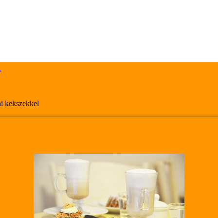
l
ni kekszekkel
l