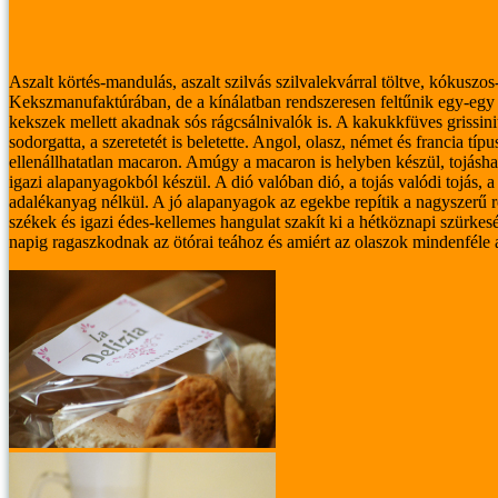
Aszalt körtés-mandulás, aszalt szilvás szilvalekvárral töltve, kókus
Kekszmanufaktúrában, de a kínálatban rendszeresen feltűnik egy-egy
kekszek mellett akadnak sós rágcsálnivalók is. A kakukkfüves grissin
sodorgatta, a szeretetét is beletette.
Angol, olasz, német és francia típus
ellenállhatatlan macaron. Amúgy a macaron is helyben készül, tojásha
igazi alapanyagokból készül. A dió valóban dió, a tojás valódi tojás,
adalékanyag nélkül. A jó alapanyagok az egekbe repítik a nagyszerű 
székek és igazi édes-kellemes hangulat szakít ki a hétköznapi szürkesé
napig ragaszkodnak az ötórai teához és amiért az olaszok mindenféle