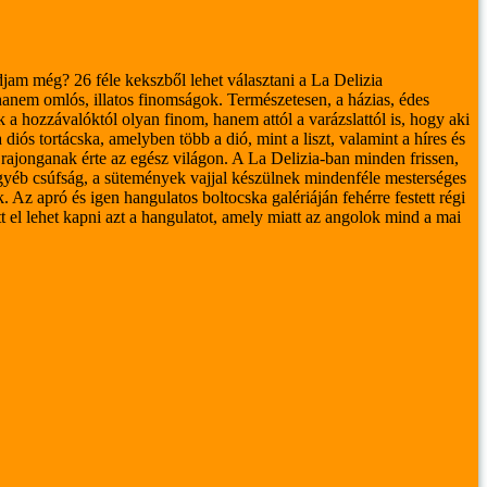
ondjam még?
26 féle kekszből lehet választani a La Delizia
nem omlós, illatos finomságok. Természetesen, a házias, édes
a hozzávalóktól olyan finom, hanem attól a varázslattól is, hogy aki
iós tortácska, amelyben több a dió, mint a liszt, valamint a híres és
rajonganak érte az egész világon.
A La Delizia-ban minden frissen,
y egyéb csúfság, a sütemények vajjal készülnek mindenféle mesterséges
k.
Az apró és igen hangulatos boltocska galériáján fehérre festett régi
t el lehet kapni azt a hangulatot, amely miatt az angolok mind a mai