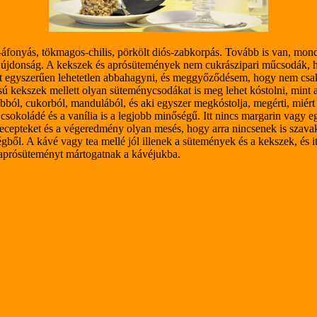
zos-áfonyás, tökmagos-chilis, pörkölt diós-zabkorpás. Tovább is van, m
 újdonság. A kekszek és aprósütemények nem cukrászipari műcsodák, ha
it egyszerűen lehetetlen abbahagyni, és meggyőződésem, hogy nem csak 
ú kekszek mellett olyan süteménycsodákat is meg lehet kóstolni, mint a d
bból, cukorból, mandulából, és aki egyszer megkóstolja, megérti, miért 
 a csokoládé és a vanília is a legjobb minőségű. Itt nincs margarin vag
recepteket és a végeredmény olyan mesés, hogy arra nincsenek is szava
gből. A kávé vagy tea mellé jól illenek a sütemények és a kekszek, és it
 aprósüteményt mártogatnak a kávéjukba.