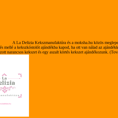
izia.hu
A La Delizia Kekszmanufaktúra és a moksha.hu közös meglepe
s mellé a kekszkóstolót ajándékba kapod, ha ott van nálad az ajándék
ott narancsos kekszet és egy aszalt körtés kekszet ajándékozunk. (Tov