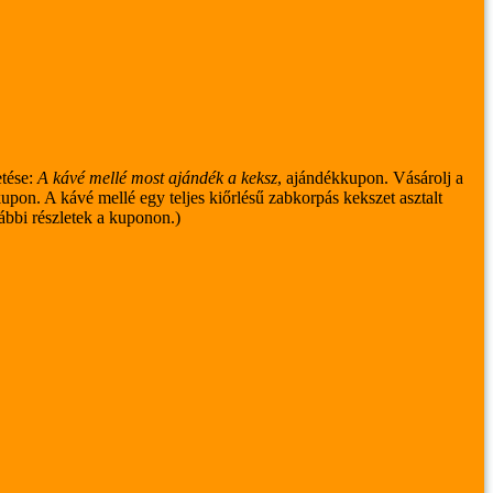
tése:
A kávé mellé most ajándék a keksz
, ajándékkupon.
Vásárolj a
kupon.
A kávé mellé egy teljes kiőrlésű zabkorpás kekszet asztalt
ábbi részletek a kuponon.)