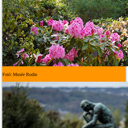
Fotó: Musée Rodin