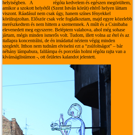
helyiségben.
A
pincérnőt
régóta kedvelem és egészen megörültem,
amikor a szokott helyétől (Szent István körút) eltérő helyen láttam
viszont. Ráadásul nem csak úgy, hanem színes fényekkel
körülrajzoltan. Először csak vele foglalkoztam, majd egyre közelebb
merészkedtem és nem hittem a szememnek. A múlt és a Csinibaba
elevenedett meg egyszerre. Beléptem valahova, ahol még sohase
jártam, mégis minden ismerős volt. Tudom, illett volna az étel és az
itallapra koncentrálni, de én imádattal néztem végig minden
szegletét. Itthon nem tudnám elviselni ezt a “zsúfoltságot” – bár
néhány lámpabura, falilámpa és porcelán holmi régóta rajta van a
kívánságlistámon -, ott őrületes kalandot jelentett.