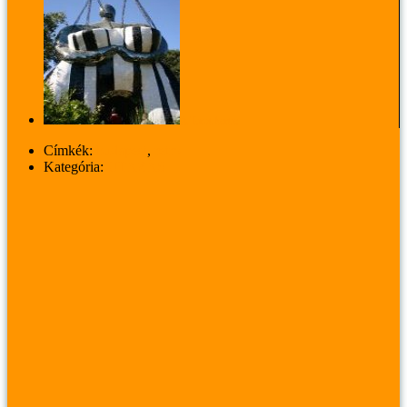
A Tarot kertje
Címkék:
budapest
,
retro
Kategória:
UTAZÁS