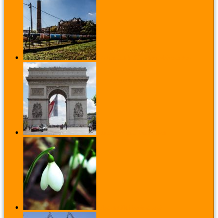
100 liter festék 200 méter távhővezetéken
Július 14., Párizs, hírek helyett
Lélegzetelállító hóvirágmező