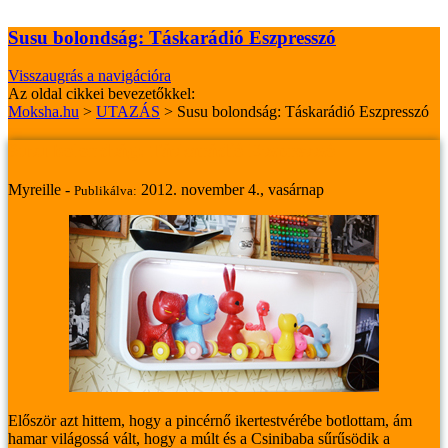
Susu bolondság: Táskarádió Eszpresszó
Visszaugrás a navigációra
Az oldal cikkei bevezetőkkel:
Moksha.hu
>
UTAZÁS
>
Susu bolondság: Táskarádió Eszpresszó
Susu bolondság: Táskarádió Eszpresszó
Myreille -
2012. november 4., vasárnap
Publikálva:
Először azt hittem, hogy a pincérnő ikertestvérébe botlottam, ám
hamar világossá vált, hogy a múlt és a Csinibaba sűrűsödik a