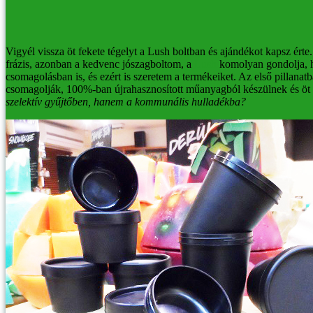
Vigyél vissza öt fekete tégelyt a Lush boltban és ajándékot kapsz ér
frázis, azonban a kedvenc jószagboltom, a
Lush
komolyan gondolja, h
csomagolásban is, és ezért is szeretem a termékeiket.
Az első pillanat
csomagolják, 100%-ban újrahasznosított műanyagból készülnek és öt ki
szelektív gyűjtőben, hanem a kommunális hulladékba?