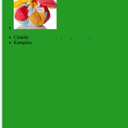
Karácsony: csomagolj szépen, környezettudatosan
Címkék:
környezettudatos
,
lush
,
recycling
,
szelektív hulladék
Kategória:
ZÖLD