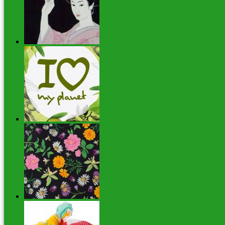
Furoshiki
Tusfürdő koncentrátum: jó a bőrnek, jó a Földnek
Miért jó, ha a testápoló és a testradír öntartósító?