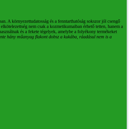
ban.
A környezettudatosság és a fenntarthatóság sokszor jól csengő
elkötelezettség nem csak a kozmetikumaiban érhető tetten, hanem a
használnak és a fekete tégelyek, amelybe a folyékony termékeket
nte hány műanyag flakont dobsz a kukába, ráadásul nem is a