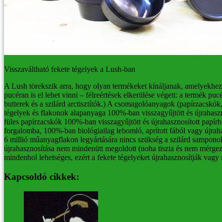
Visszaváltható fekete tégelyek a Lush-ban
A Lush törekszik arra, hogy olyan termékeket kínáljanak, amelyekhez 
pucéran is el lehet vinni – félreértések elkerülése végett: a termék
butterek és a szilárd arctisztítók.)
A csomagolóanyagok (papírzacskók, 
tégelyek és flakonok alapanyaga 100%-ban visszagyűjtött és újrahaszn
füles papírzacskók 100%-ban visszagyűjtött és újrahasznosított papírb
forgalomba, 100%-ban biológiailag lebomló, aprított fából vagy újrah
6 millió műanyagflakon legyártására nincs szükség a szilárd samponok
újrahasznosítása nem mindenütt megoldott (noha tiszta és nem mérgező
mindenhol lehetséges, ezért a fekete tégelyeket újrahasznosítják vagy
Kapcsoldó cikkek: