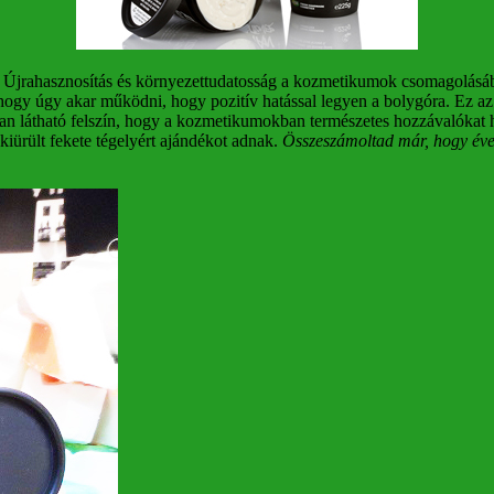
te. Újrahasznosítás és környezettudatosság a kozmetikumok csomagolásá
ogy úgy akar működni, hogy pozitív hatással legyen a bolygóra. Ez az 
ban látható felszín, hogy a kozmetikumokban természetes hozzávalókat 
ürült fekete tégelyért ajándékot adnak.
Összeszámoltad már, hogy éve