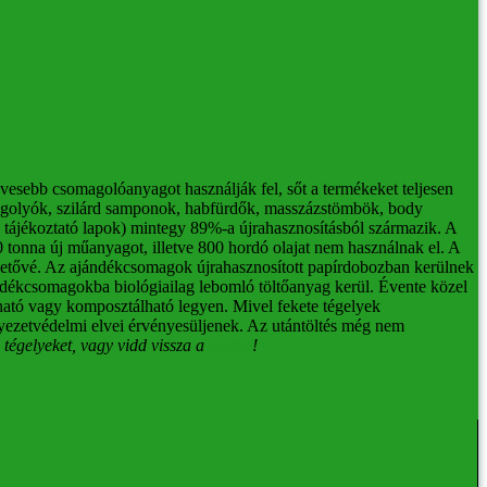
vesebb csomagolóanyagot használják fel, sőt a termékeket teljesen
ürdőgolyók, szilárd samponok, habfürdők, masszázstömbök, body
ájékoztató lapok) mintegy 89%-a újrahasznosításból származik.
A
 tonna új műanyagot, illetve 800 hordó olajat nem használnak el.
A
hetővé.
Az ajándékcsomagok újrahasznosított papírdobozban kerülnek
ándékcsomagokba biológiailag lebomló töltőanyag kerül.
Évente közel
tó vagy komposztálható legyen. Mivel fekete tégelyek
nyezetvédelmi elvei érvényesüljenek. Az utántöltés még nem
 tégelyeket, vagy vidd vissza a
boltba
!