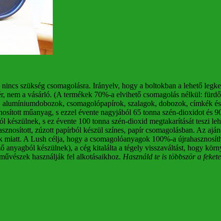
nincs szükség csomagolásra. Irányelv, hogy a boltokban a lehető legke
 pucér, nem a vásárló. (A termékek 70%-a elvihető csomagolás nélkül: f
alumíniumdobozok, csomagolópapírok, szalagok, dobozok, címkék és t
osított műanyag, s ezzel évente nagyjából 65 tonna szén-dioxidot és 90
ól készülnek, s ez évente 100 tonna szén-dioxid megtakarítását teszi le
asznosított, zúzott papírból készül színes, papír csomagolásban. Az aj
 miatt.
A Lush célja, hogy a csomagolóanyagok 100%-a újrahasznosítha
 anyagból készülnek), a cég kitalálta a tégely visszaváltást, hogy kör
 művészek használják fel alkotásaikhoz.
Használd te is többször a fekete