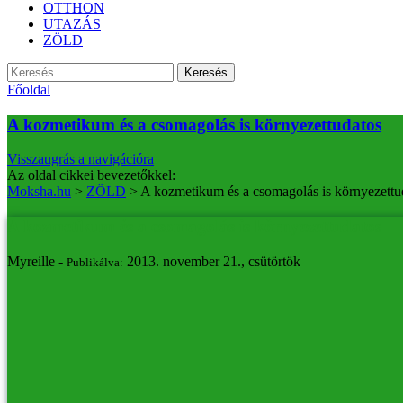
OTTHON
UTAZÁS
ZÖLD
Keresés:
Főoldal
A kozmetikum és a csomagolás is környezettudatos
Visszaugrás a navigációra
Az oldal cikkei bevezetőkkel:
Moksha.hu
>
ZÖLD
>
A kozmetikum és a csomagolás is környezettu
A kozmetikum és a csomagolás is környezettudatos
Myreille -
2013. november 21., csütörtök
Publikálva: