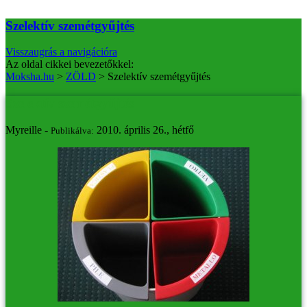
Szelektív szemétgyűjtés
Visszaugrás a navigációra
Az oldal cikkei bevezetőkkel:
Moksha.hu
>
ZÖLD
>
Szelektív szemétgyűjtés
Szelektív szemétgyűjtés
Myreille -
2010. április 26., hétfő
Publikálva: