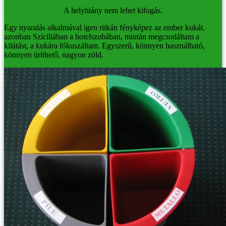
A helyhiány nem lehet kifogás.
Egy nyaralás alkalmával igen ritkán fényképez az ember kukát,
azonban Sziciliában a hotelszobában, miután megcsodáltam a
kilátást, a kukára fókuszáltam. Egyszerű, könnyen használható,
könnyen üríthető, nagyon zöld.