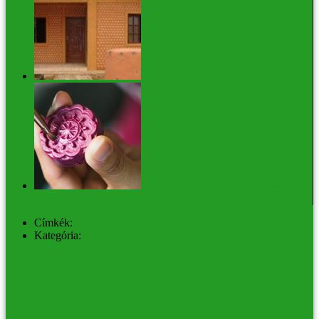
Építs műanyag flakonból házat
Szuperjó kozmetikumok műanyag csomagolás
nélkül
Címkék:
szicília
Kategória:
ZÖLD