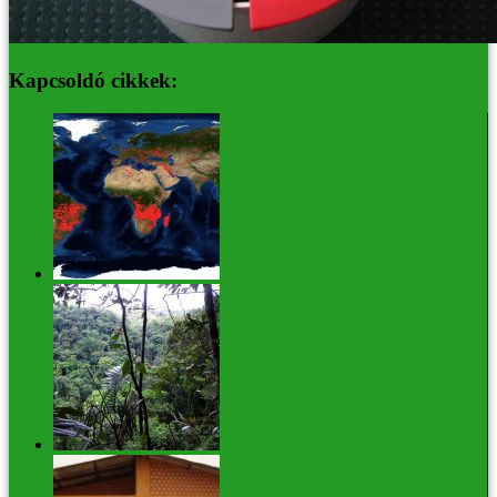
Kapcsoldó cikkek:
5 dolog, amit az égő erdőről (fáról) tudni kellene
139 új fajt fedeztek fel a Mekong vízgyűjtőn