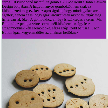
cérna.
10 különböző méretű, fa gomb £5.00-ba kerül a John Caswell
Design boltjában. A hagyományos gomboktól nem csak az
különbözteti meg ezeket az apróságokat, hogy mindegyikre arcot
égettek, hanem az is, hogy igazi arcukat csak akkor mutatják meg,
ha felvarrták őket. A gombokhoz amúgy is szükséges a cérna, Mr.
Button-hoz pedig a színes cérna nélkülözhetetlen. Így lesz
arcgomboknak kék szemöldöke, sárga szája, zöld bajusza…
Mr.
Button igazi kegyelemdöfés az unalmas hétfőknek!