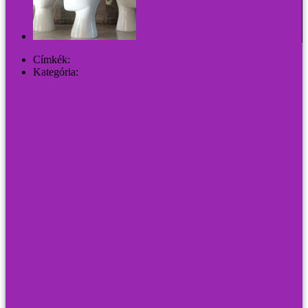
Szokatlan és nagyszerű: a virágfrizurák vázája
Címkék:
gomb
Kategória:
DESIGN