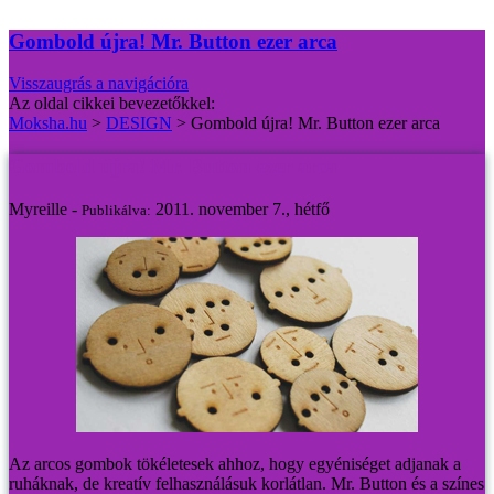
Gombold újra! Mr. Button ezer arca
Visszaugrás a navigációra
Az oldal cikkei bevezetőkkel:
Moksha.hu
>
DESIGN
>
Gombold újra! Mr. Button ezer arca
Gombold újra! Mr. Button ezer arca
Myreille -
2011. november 7., hétfő
Publikálva:
Az arcos gombok tökéletesek ahhoz, hogy egyéniséget adjanak a
ruháknak, de kreatív felhasználásuk korlátlan. Mr. Button és a színes