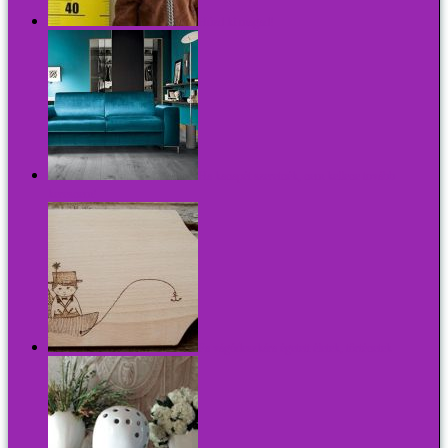
Húzd ki magad!
Ha kanapét szeretnék, nem kellene tovább
keresnem!
Fa vágódeszkára égetett életek, történetek