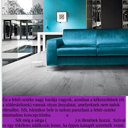
Én a fehér-szürke nagy barátja vagyok, azonban a kékeszöldnek (és
a zöldeskéknek) vannak olyan árnyalatai, amelyeknek nem tudok
ellenállni. Sőt, bármikor bele is tudom passzítani a fehér-szürke
minimalista koncepciómba.
Így lett
a
hálószobánk egyik fala is
színes
. Sőt még a sárga (
horgolt párnáim
) is illenének hozzá. Szóval
ez egy tökéletes találkozás lenne, ha éppen kanapét szeretnék venni