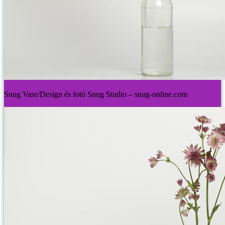
Snug Vase/Design és fotó Snug Studio – snug-online.com