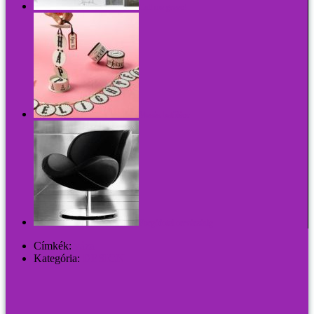
Call me green!
Mesés betűlánc
Forgófotel orrvérzésig
Címkék:
váza
Kategória:
DESIGN