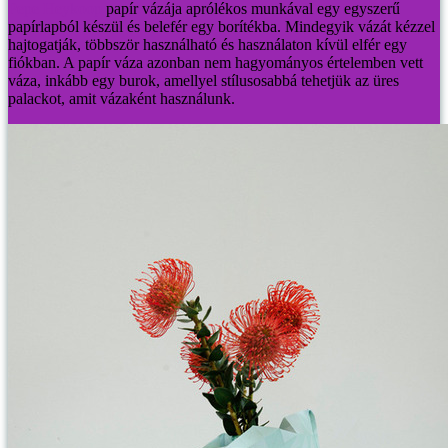
Pepe Heykoop
papír vázája aprólékos munkával egy egyszerű
papírlapból készül és belefér egy borítékba. Mindegyik vázát kézzel
hajtogatják, többször használható és használaton kívül elfér egy
fiókban. A papír váza azonban nem hagyományos értelemben vett
váza, inkább egy burok, amellyel stílusosabbá tehetjük az üres
palackot, amit vázaként használunk.