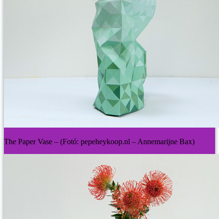
The Paper Vase – (Fotó: pepeheykoop.nl – Annemarijne Bax)