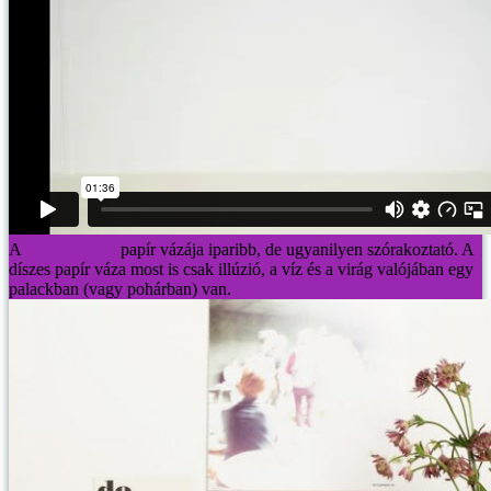
A
Snug Studió
papír vázája iparibb, de ugyanilyen szórakoztató. A
díszes papír váza most is csak illúzió, a víz és a virág valójában egy
palackban (vagy pohárban) van.