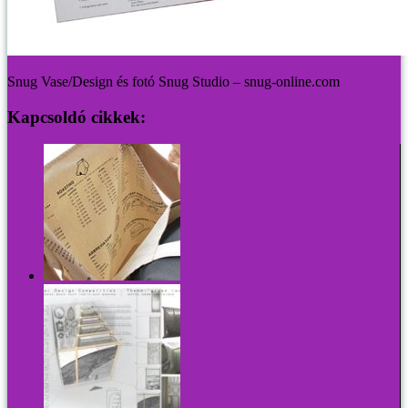
Snug Vase/Design és fotó Snug Studio – snug-online.com
Kapcsoldó cikkek:
Puska nem csak kezdő háziasszonyoknak