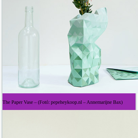
The Paper Vase – (Fotó: pepeheykoop.nl – Annemarijne Bax)