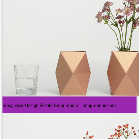
Snug Vase/Design és fotó Snug Studio – snug-online.com