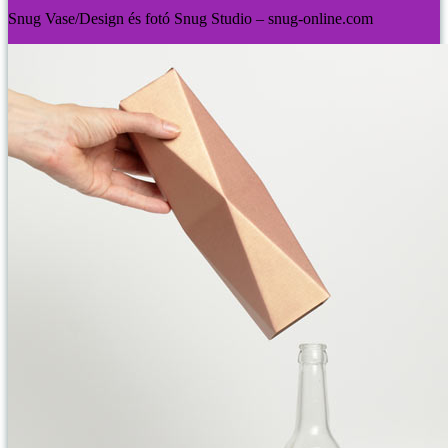
Snug Vase/Design és fotó Snug Studio – snug-online.com