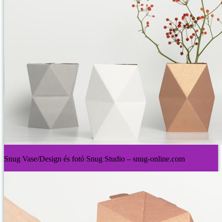
Snug Vase/Design és fotó Snug Studio – snug-online.com