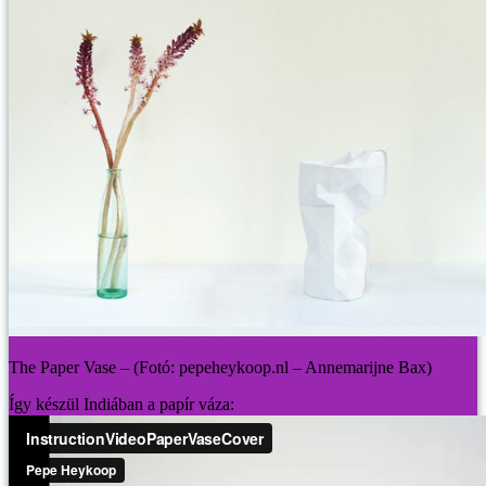
The Paper Vase – (Fotó: pepeheykoop.nl – Annemarijne Bax)
Így készül Indiában a papír váza: