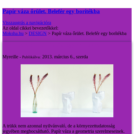
Papír váza őrület. Belefér egy borítékba
Visszaugrás a navigációra
Az oldal cikkei bevezetőkkel:
Moksha.hu
>
DESIGN
>
Papír váza őrület. Belefér egy borítékba
Papír váza őrület. Belefér egy borítékba
Myreille -
2013. március 6., szerda
Publikálva:
A trükk nem azonnal nyilvánvaló, de a környezettudatosság
jegyében megbocsátható. Papír váza a geometria szerelmeseinek.