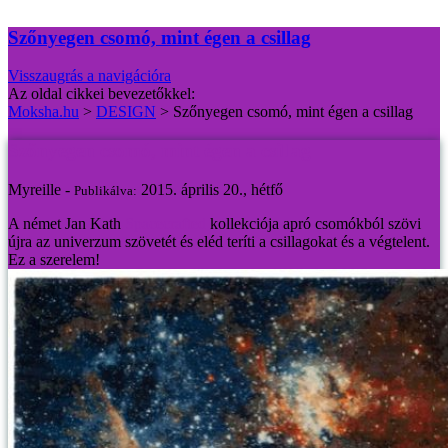
Szőnyegen csomó, mint égen a csillag
Visszaugrás a navigációra
Az oldal cikkei bevezetőkkel:
Moksha.hu
>
DESIGN
>
Szőnyegen csomó, mint égen a csillag
Szőnyegen csomó, mint égen a csillag
Myreille -
2015. április 20., hétfő
Publikálva:
A német Jan Kath
Spacecrafted
kollekciója apró csomókból szövi
újra az univerzum szövetét és eléd teríti a csillagokat és a végtelent.
Ez a szerelem!