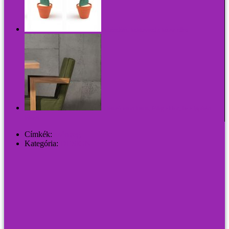
Poháralátét: kaktusszal a káosz ellen
A látszóbeton luxus, főleg akkor, ha a tapétán
látszik
Címkék:
szőnyeg
Kategória:
DESIGN