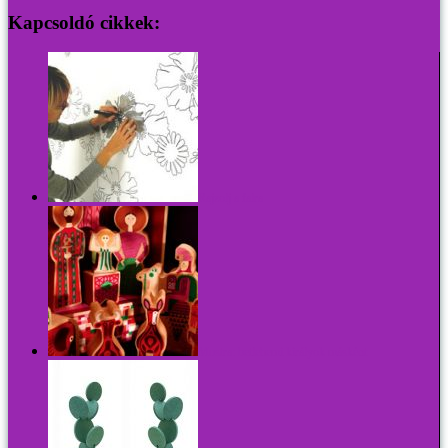
Kapcsoldó cikkek:
Rajzolj a falra
Mustra: betlehemi királyok másként