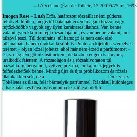
Roses et Reines
– L’Occitane (Eau de Toilette, 12.700 Ft/75 ml, 1693
Imogen Rose – Lush
Erős, határozott rózsaillat némi púderes
felhővel. Időtlen, mégis túl fiatalnak érzem magam hozzá, vagy
rejtőzködőbb vagyok egy ilyen karakteres illathoz. Van benne
valami gyerekkorom régi rózsaolajaiból, és van benne valami, ami
túlzóvá teszi. Túl domináns, túl harsogó és nem csak első
pillanatban, hanem órákkal később is. Pontosan kijelöli a személyes
teremet – olyan közel jöhetsz, ahol már nem érzed a parfümömet –
és ez elég levegőt biztosít nekem, de közben engem is elnyom,
uralkodik felettem. A rózsaolajon és a rózsakivonaton túl,
bazsalikom, bergamott, vetiver, pézsma, tonka, írisz jegyek is
felfedezhetőek benne.
Mindig újra és újra próbálkozom és rózsás
illatokat keresek, de a
Ro’s Argan testkondicionálóhoz
térek vissza.
Tökéletes az illata, felér bármelyik parfümmel. Ráadásul különleges
a használata és bársonyosan puha lesz tőle a bőröm.