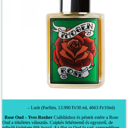
Imogen Rose
– Lush (Parfüm, 13.990 Ft/30 ml, 4663 Ft/10ml)
Rose Oud – Yves Roxher
Csábításhoz és péntek estére a Rose
Oud a tökéletes választás. Csipkés fehérnemű és egyszerű, de
rafinált kisfekete illik hozzá. Az illat az Oud fa vad, szenvedélyes,