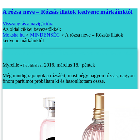
A rózsa neve – Rózsás illatok kedvenc márkáinktól
Visszaugrás a navigációra
Az oldal cikkei bevezetőkkel:
Moksha.hu
>
MINDENSÉG
>
A rózsa neve – Rózsás illatok
kedvenc márkáinktól
A rózsa neve – Rózsás illatok kedvenc márkáinktól
Myreille -
2016. március 18., péntek
Publikálva:
Még mindig rajongok a rózsáért, most négy nagyon rózsás, nagyon
finom parfümöt próbáltam ki és hasonlítottam össze.