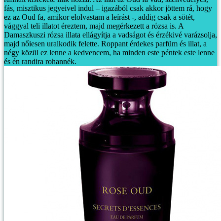
fás, misztikus jegyeivel indul – igazából csak akkor jöttem rá, hogy
ez az Oud fa, amikor elolvastam a leírást -, addig csak a sötét,
vággyal teli illatot éreztem, majd megérkezett a rózsa is. A
Damaszkuszi rózsa illata ellágyítja a vadságot és érzékivé varázsolja,
majd nőiesen uralkodik felette. Roppant érdekes parfüm és illat, a
négy közül ez lenne a kedvencem, ha minden este péntek este lenne
és én randira rohannék.