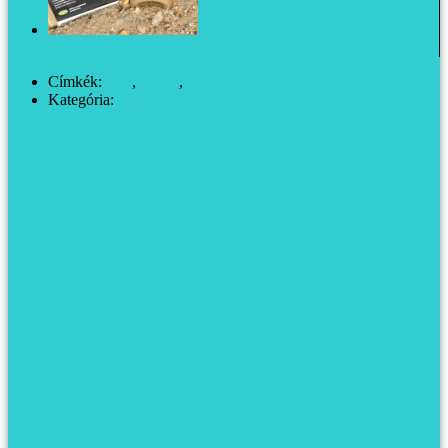
Pipere: augusztusi kalandozások a
fürdőszobámban
Címkék:
lush
,
pipere
,
rózsa
Kategória:
MINDENSÉG