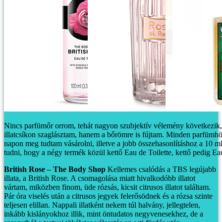
Nincs parfümőr orrom, tehát nagyon szubjektív vélemény következik,
illatcsíkon szaglásztam, hanem a bőrömre is fújtam. Minden parfümhöz 
napon meg tudtam vásárolni, illetve a jobb összehasonlításhoz a 10 ml
tudni, hogy a négy termék közül kettő Eau de Toilette, kettő pedig E
British Rose – The Body Shop
Kellemes csalódás a TBS legújabb
illata, a British Rose. A csomagolása miatt hivalkodóbb illatot
vártam, miközben finom, üde rózsás, kicsit citrusos illatot találtam.
Pár óra viselés után a citrusos jegyek felerősödnek és a rózsa szinte
teljesen elillan. Nappali illatként nekem túl halvány, jellegtelen,
inkább kislányokhoz illik, mint öntudatos negyvenesekhez, de a