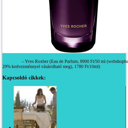
Rose Oud
– Yves Roxher (Eau de Parfum, 8900 Ft/50 ml (webshopb
29% kedvezménnyel vásárolható meg), 1780 Ft/10ml)
Kapcsoldó cikkek:
Serendipity: Eszter kincsei a kőedénytől a gps