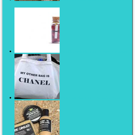
kütyüig
Ajándék csajoknak: üzenet és bugyi a palackban
Serendipity: Nati 6 kincse táskától a cipőig