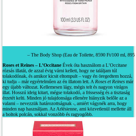
British Rose
– The Body Shop (Eau de Toilette, 8590 Ft/100 ml, 895 
Roses et Reines – L’Occitane
Évek óta használom a L’Occitane
rózsás illatát, de azzal évig várni kellett, hogy ne találjam túl
tolakodónak, és amikor kicsit eltompult – vagy én öregedtem hozzá,
ki tudja – már egyértelműen az én illatom lett. A
Roses et Reines
már
egy újabb változat. Kellemesen lágy, mégis telt és nagyon virágos
illat. Hosszú ideig kitart, mégse tolakodó, a frissesség és a tisztaság
érzetét kelti. Minden jó tulajdonsága ellenére hiányzik belőle az a
valami – nevezzük határozottságnak -, amiért vágynék arra, hogy
minden nap használjam. Az Arlésienne, ami közvetlenül mellette áll
a boltok polcán, sokkal vonzóbb és ragyogóbb.