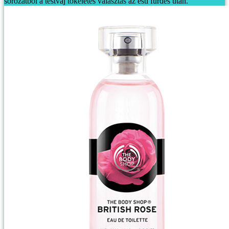
sorozatból a testvaj tökéletes választás az esti fürdés után.