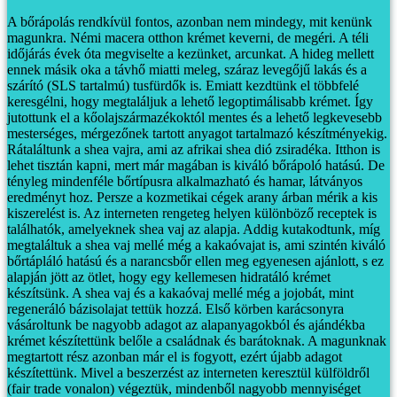
A bőrápolás rendkívül fontos, azonban nem mindegy, mit kenünk
magunkra. Némi macera otthon krémet keverni, de megéri.
A téli
időjárás évek óta megviselte a kezünket, arcunkat. A hideg mellett
ennek másik oka a távhő miatti meleg, száraz levegőjű lakás és a
szárító (SLS tartalmú) tusfürdők is. Emiatt kezdtünk el többfelé
keresgélni, hogy megtaláljuk a lehető legoptimálisabb krémet. Így
jutottunk el a kőolajszármazékoktól mentes és a lehető legkevesebb
mesterséges, mérgezőnek tartott anyagot tartalmazó készítményekig.
Rátaláltunk a shea vajra, ami az afrikai shea dió zsiradéka. Itthon is
lehet tisztán kapni, mert már magában is kiváló bőrápoló hatású. De
tényleg mindenféle bőrtípusra alkalmazható és hamar, látványos
eredményt hoz.
Persze a kozmetikai cégek arany árban mérik a kis
kiszerelést is. Az interneten rengeteg helyen különböző receptek is
találhatók, amelyeknek shea vaj az alapja. Addig kutakodtunk, míg
megtaláltuk a shea vaj mellé még a kakaóvajat is, ami szintén kiváló
bőrtápláló hatású és a narancsbőr ellen meg egyenesen ajánlott, s ez
alapján jött az ötlet, hogy egy kellemesen hidratáló krémet
készítsünk. A shea vaj és a kakaóvaj mellé még a jojobát, mint
regeneráló bázisolajat tettük hozzá.
Első körben karácsonyra
vásároltunk be nagyobb adagot az alapanyagokból és ajándékba
krémet készítettünk belőle a családnak és barátoknak. A magunknak
megtartott rész azonban már el is fogyott, ezért újabb adagot
készítettünk. Mivel a beszerzést az interneten keresztül külföldről
(fair trade vonalon) végeztük, mindenből nagyobb mennyiséget