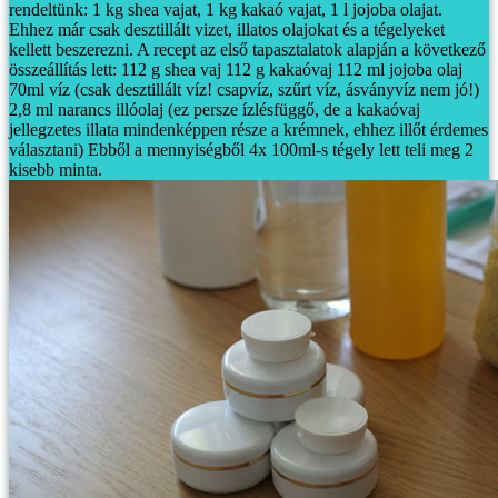
rendeltünk: 1 kg shea vajat, 1 kg kakaó vajat, 1 l jojoba olajat.
Ehhez már csak desztillált vizet, illatos olajokat és a tégelyeket
kellett beszerezni.
A recept az első tapasztalatok alapján a következő
összeállítás lett:
112 g shea vaj
112 g kakaóvaj
112 ml jojoba olaj
70ml víz (csak desztillált víz! csapvíz, szűrt víz, ásványvíz nem jó!)
2,8 ml narancs illóolaj (ez persze ízlésfüggő, de a kakaóvaj
jellegzetes illata mindenképpen része a krémnek, ehhez illőt érdemes
választani)
Ebből a mennyiségből 4x 100ml-s tégely lett teli meg 2
kisebb minta.