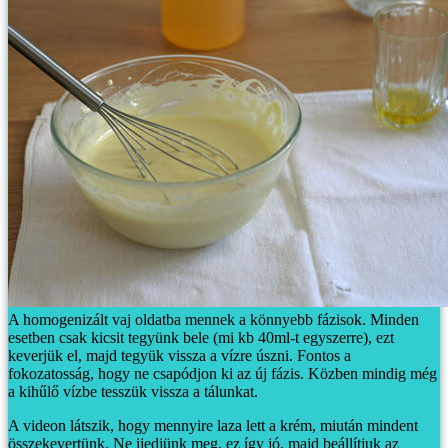
A homogenizált vaj oldatba mennek a könnyebb fázisok. Minden
esetben csak kicsit tegyünk bele (mi kb 40ml-t egyszerre), ezt
keverjük el, majd tegyük vissza a vízre úszni. Fontos a
fokozatosság, hogy ne csapódjon ki az új fázis.
Közben mindig még
a kihűlő vízbe tesszük vissza a tálunkat.
A videon látszik, hogy mennyire laza lett a krém, miután mindent
összekevertünk. Ne ijedjünk meg, ez így jó, majd beállítjuk az