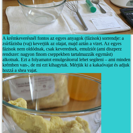
A krémkeverésnél fontos az egyes anyagok (fázisok) sorrendje: a
zsírfázisba (vaj) keverjük az olajat, majd aztán a vizet. Az egyes
fázisok nem oldódnak, csak keverednek, emulziót (ami diszperz
rendszer: nagyon finom cseppekben tartalmazzák egymást)
alkotnak. Ezt a folyamatot emulgeátorral lehet segíteni – ami minden
krémben van-, de mi ezt kihagytuk.
Mérjük ki a kakaóvajat és adjuk
hozzá a shea vajat.