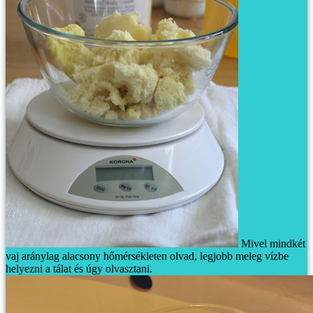
Mivel mindkét
vaj aránylag alacsony hőmérsékleten olvad, legjobb meleg vízbe
helyezni a tálat és úgy olvasztani.