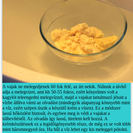
A vajak ne melegedjenek 60 fok felé, az árt nekik. Nálunk a távhő
adja a melegvizet, ami kb 50-55 fokos, ezért kényelmes volt a
kagylót teleengedni melegvízzel, majd a vajakat tartalmazó jénait a
vízbe állítva várni az olvadást (mindegyik alapanyag könnyebb mint
a víz, ezért szépen úszik a készülő krém a vízen). Ez a módszer
lassú hőközlést biztosít, és egyben meg is védi a vajakat a
túlhevítéstől. Az olvadás így lassú, türelem kell hozzá. A
krémkészítésnek ez a legidőigényesebb része, de még ez se volt több
mint háromnegyed óra. Ha hűl a víz lehet egy kis meleggel pótolni.