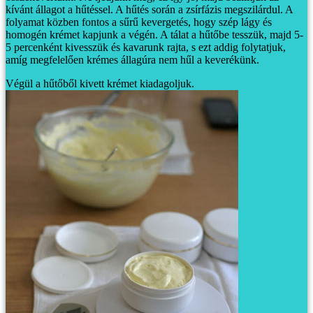
kívánt állagot a hűtéssel. A hűtés során a zsírfázis megszilárdul. A
folyamat közben fontos a sűrű kevergetés, hogy szép lágy és
homogén krémet kapjunk a végén.
A tálat a hűtőbe tesszük, majd 5-
5 percenként kivesszük és kavarunk rajta, s ezt addig folytatjuk,
amíg megfelelően krémes állagúra nem hűl a keverékünk.
Végül a hűtőből kivett krémet kiadagoljuk.