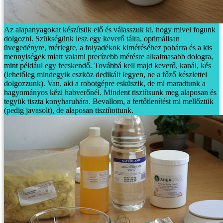
Az alapanyagokat készítsük elő és válasszuk ki, hogy mivel fogunk
dolgozni. Szükségünk lesz egy keverő tálra, optimálisan
üvegedényre, mérlegre, a folyadékok kiméréséhez pohárra és a kis
mennyiségek miatt valami precízebb mérésre alkalmasabb dologra,
mint például egy fecskendő. Továbbá kell majd keverő, kanál, kés
(lehetőleg mindegyik eszköz dedikált legyen, ne a főző készlettel
dolgozzunk). Van, aki a robotgépre esküszik, de mi maradtunk a
hagyományos kézi habverőnél. Mindent tisztítsunk meg alaposan és
tegyük tiszta konyharuhára. Bevallom, a fertőtlenítést mi mellőztük
(pedig javasolt), de alaposan tisztítottunk.