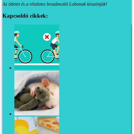
Az ötletet és a részletes beszámolót Lobonak köszönjük!
Kapcsoldó cikkek:
Így biciklizzünk helyesen és biztonságosan!
Cukker-faktor: patkányok, plüssök és bájos fotók