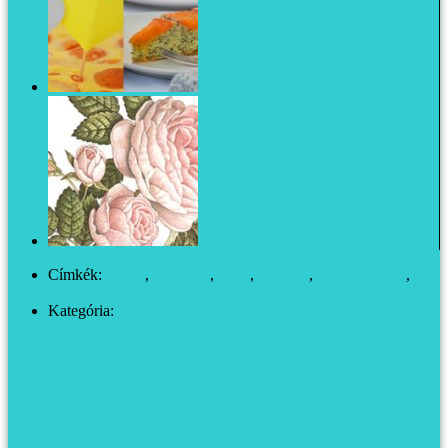
Ramazuri, avagy blogger lányok fényképezőgéppel
Dacolj a hideg téllel: rózsák a fürdőszobában
Címkék:
jojoba
,
kakaóvaj
,
krém
,
shea vaj
,
szépségápolás
,
test
és lélek
Kategória:
MINDENSÉG