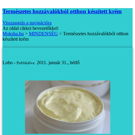
Természetes hozzávalókból otthon készített krém
Visszaugrás a navigációra
Az oldal cikkei bevezetőkkel:
Moksha.hu
>
MINDENSÉG
>
Természetes hozzávalókból otthon
készített krém
Természetes hozzávalókból otthon készített krém
Lobo -
2011. január 31., hétfő
Publikálva: