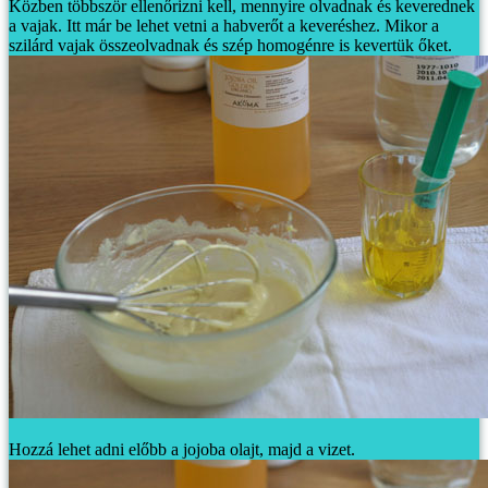
Közben többször ellenőrizni kell, mennyire olvadnak és keverednek
a vajak. Itt már be lehet vetni a habverőt a keveréshez. Mikor a
szilárd vajak összeolvadnak és szép homogénre is kevertük őket.
Hozzá lehet adni előbb a jojoba olajt, majd a vizet.