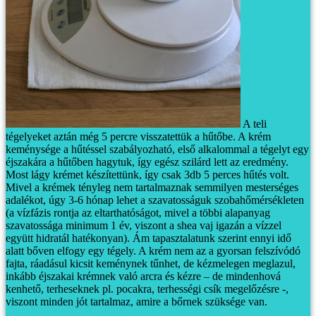
A teli
tégelyeket aztán még 5 percre visszatettük a hűtőbe.
A krém
keménysége a hűtéssel szabályozható, első alkalommal a tégelyt egy
éjszakára a hűtőben hagytuk, így egész szilárd lett az eredmény.
Most lágy krémet készítettünk, így csak 3db 5 perces hűtés volt.
Mivel a krémek tényleg nem tartalmaznak semmilyen mesterséges
adalékot, úgy 3-6 hónap lehet a szavatosságuk szobahőmérsékleten
(a vízfázis rontja az eltarthatóságot, mivel a többi alapanyag
szavatossága minimum 1 év, viszont a shea vaj igazán a vízzel
együtt hidratál hatékonyan). Ám tapasztalatunk szerint ennyi idő
alatt bőven elfogy egy tégely.
A krém nem az a gyorsan felszívódó
fajta, ráadásul kicsit keménynek tűnhet, de kézmelegen meglazul,
inkább éjszakai krémnek való arcra és kézre – de mindenhová
kenhető, terheseknek pl. pocakra, terhességi csík megelőzésre -,
viszont minden jót tartalmaz, amire a bőrnek szüksége van.