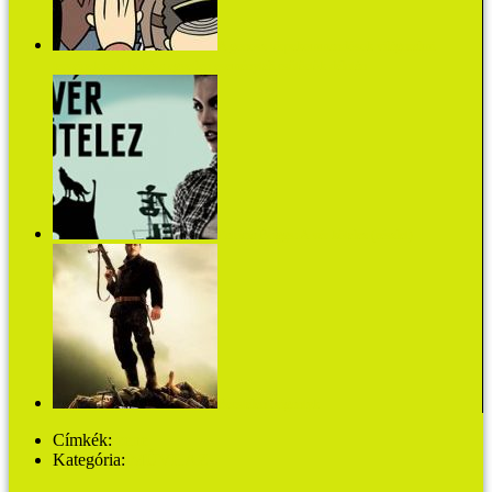
A gonosz törpekommandósok világuralmi
terveinek csúf bukása egyetlen eseményteli csütörtök délután
Patricia Briggs: A vér kötelez (részlet)
Becstelen brigantyk
Címkék:
zene
Kategória:
MŰVHÁZ