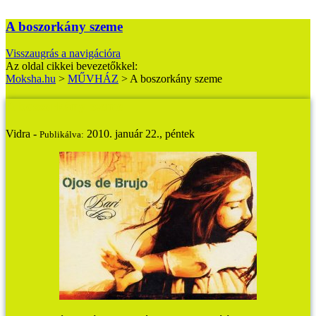
A boszorkány szeme
Visszaugrás a navigációra
Az oldal cikkei bevezetőkkel:
Moksha.hu
>
MŰVHÁZ
>
A boszorkány szeme
A boszorkány szeme
Vidra -
2010. január 22., péntek
Publikálva: