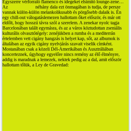
Egyszerre vérforraló flamenco és idegeket elsimító lounge-zene…
Az
Ojos de brujo
néhány dala ezt önmagában is tudja, de persze
vannak külön-külön melankolikusabb és pörgősebb dalaik is. Én
egy chill-out válogatáslemezen hallottam őket először, és már ott
eldőlt, hogy hosszú távra szól a szerelem.
A zenekar nyolc tagja
Barcelonában talált egymásra, és az a város köztudottan zseniális
kulturális olvasztótégely: zenéjükben a rumba és a mediterrán
értelemben vett cigány hangzás is helyet kap, sőt, az albumok is
általában az egyik cigány nyelvjárás szavait viselik címként.
Mostanában csak a közeli Dél-Amerikában és Ausztráliában
koncerteznek, úgyhogy egyelőre nincs remény az élő élményre,
addig is maradnak a lemezek, nektek pedig az a dal, amit először
hallottam tőlük, a Ley de Gravedad: