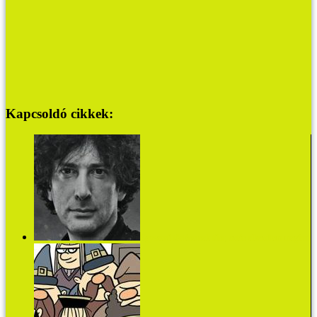
Kapcsoldó cikkek:
Egyszerű történetnek tűnt, aztán elkezdtem megírni