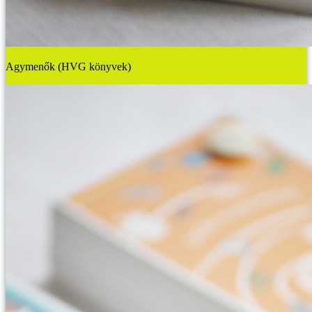
Agymenők (HVG könyvek)