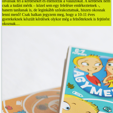
olvassák fel a kérdéseket és ellenőrzik a válaszokat. A kérdések nem
csak a tudást mérik – közel sem egy felelésre emlékeztetnek -,
hanem tanítanak is, de leginkább szórakoztatnak, hiszen okosnak
lenni menő!
Csak halkan jegyzem meg, hogy a 10-11 éves
gyerekeknek készült kérdések olykor még a felnőtteknek is fejtörést
okoznak…