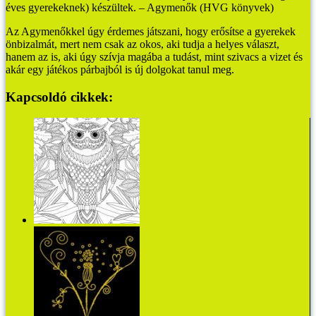
éves gyerekeknek) készültek. – Agymenők (HVG könyvek)
Az Agymenőkkel úgy érdemes játszani, hogy erősítse a gyerekek
önbizalmát, mert nem csak az okos, aki tudja a helyes választ,
hanem az is, aki úgy szívja magába a tudást, mint szivacs a vizet és
akár egy játékos párbajból is új dolgokat tanul meg.
Kapcsoldó cikkek:
Színezz magadnak egy igazán Titkos kertet!