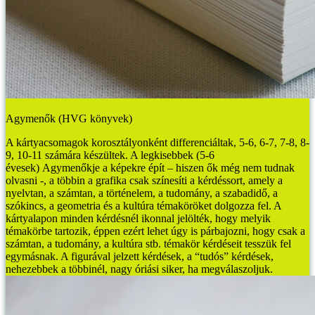
Agymenők (HVG könyvek)
A kártyacsomagok korosztályonként differenciáltak, 5-6, 6-7, 7-8, 8-
9, 10-11 számára készültek. A legkisebbek (5-6
évesek) Agymenőkje a képekre épít – hiszen ők még nem tudnak
olvasni -, a többin a grafika csak színesíti a kérdéssort, amely a
nyelvtan, a számtan, a történelem, a tudomány, a szabadidő, a
szókincs, a geometria és a kultúra témaköröket dolgozza fel.
A
kártyalapon minden kérdésnél ikonnal jelölték, hogy melyik
témakörbe tartozik, éppen ezért lehet úgy is párbajozni, hogy csak a
számtan, a tudomány, a kultúra stb. témakör kérdéseit tesszük fel
egymásnak. A figurával jelzett kérdések, a “tudós” kérdések,
nehezebbek a többinél, nagy óriási siker, ha megválaszoljuk.