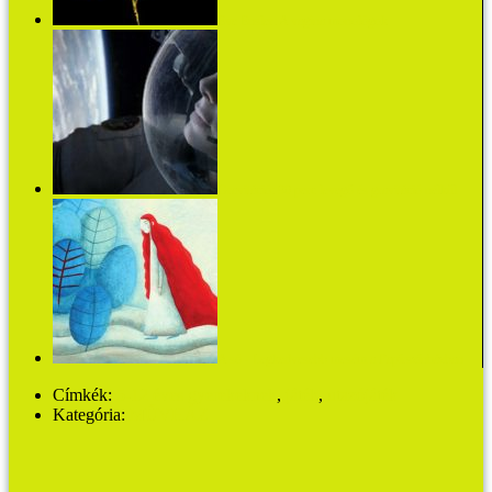
Eve Ensler: A vagina monológok
Gravitáció: 90 perc levegő és gravitáció nélkül
A só - Legkedvesebb mesém a Papírszínházban
Címkék:
5-12 éves gyerekeknek
,
játék
,
utazójáték
Kategória:
MŰVHÁZ