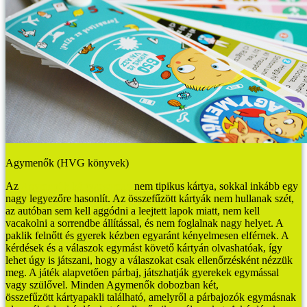
Agymenők (HVG könyvek)
Az
Agymenők kártyacsomag
nem tipikus kártya, sokkal inkább egy
nagy legyezőre hasonlít. Az összefűzött kártyák nem hullanak szét,
az autóban sem kell aggódni a leejtett lapok miatt, nem kell
vacakolni a sorrendbe állítással, és nem foglalnak nagy helyet. A
paklik felnőtt és gyerek kézben egyaránt kényelmesen elférnek. A
kérdések és a válaszok egymást követő kártyán olvashatóak, így
lehet úgy is játszani, hogy a válaszokat csak ellenőrzésként nézzük
meg.
A játék alapvetően párbaj, játszhatják gyerekek egymással
vagy szülővel. Minden Agymenők dobozban két,
összefűzött kártyapakli található, amelyről a párbajozók egymásnak