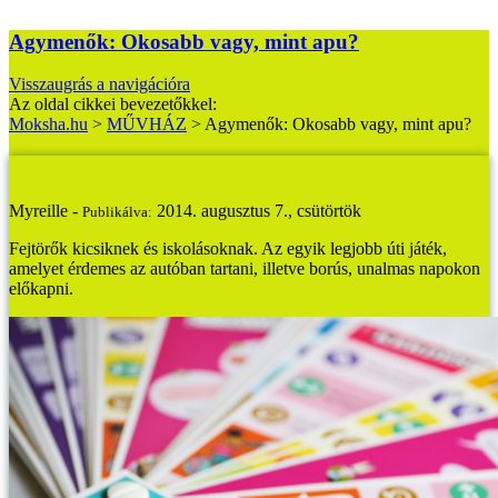
Agymenők: Okosabb vagy, mint apu?
Visszaugrás a navigációra
Az oldal cikkei bevezetőkkel:
Moksha.hu
>
MŰVHÁZ
>
Agymenők: Okosabb vagy, mint apu?
Agymenők: Okosabb vagy, mint apu?
Myreille -
2014. augusztus 7., csütörtök
Publikálva:
Fejtörők kicsiknek és iskolásoknak. Az egyik legjobb úti játék,
amelyet érdemes az autóban tartani, illetve borús, unalmas napokon
előkapni.