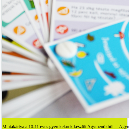
Mintakártya a 10-11 éves gyerekeknek készült Agymenőkből. – A