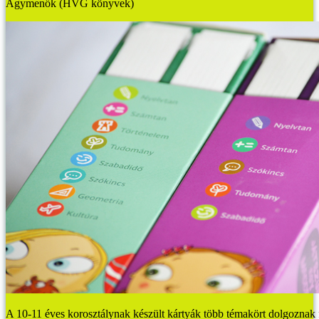
Agymenők (HVG könyvek)
A 10-11 éves korosztálynak készült kártyák több témakört dolgoznak f