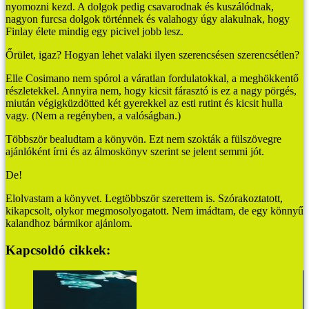
nyomozni kezd. A dolgok pedig csavarodnak és kuszálódnak,
nagyon furcsa dolgok történnek és valahogy úgy alakulnak, hogy
Finlay élete mindig egy picivel jobb lesz.
Őrület, igaz? Hogyan lehet valaki ilyen szerencsésen szerencsétlen?
Elle Cosimano nem spórol a váratlan fordulatokkal, a meghökkentő
részletekkel. Annyira nem, hogy kicsit fárasztó is ez a nagy pörgés,
miután végigküzdötted két gyerekkel az esti rutint és kicsit hulla
vagy. (Nem a regényben, a valóságban.)
Többször bealudtam a könyvön. Ezt nem szokták a fülszövegre
ajánlóként írni és az álmoskönyv szerint se jelent semmi jót.
De!
Elolvastam a könyvet. Legtöbbször szerettem is. Szórakoztatott,
kikapcsolt, olykor megmosolyogatott. Nem imádtam, de egy könnyű
kalandhoz bármikor ajánlom.
Kapcsoldó cikkek: