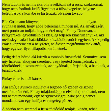
Nem tudom és nem is akarom levetkőzni azt a rossz szokásomat,
hogy nem fordítok kellő figyelmet a fülszövegekre, helyette
beleolvasok a könybe és ha tetszik, olvasom tovább.
Elle Cosimano könyve a
Finlay Donovan ölni tudna
olyan
svunggal indul, hogy abba beleremeg minden nő. Az anyák azért,
mert pontosan tudják, hogyan érzi magát Finlay Donovan, a
kétgyerekes, egyedülálló és idegileg teljesen kimerült anyuka, aki
mellesleg leadási határidőkkel küszködő írónő is egyben. Akik pedig
csak elképzelik ezt a helyzetet, halálosan megrémülhetnek attól,
hogy egyszer ilyen állapotba kerülhetnek.
Pedig de! A bőröd alá kúszik a tomboló frusztráció. Semmivel sem
úgy haladsz, ahogyan szeretnéd vagy ígérted önmagadnak, a
főnöködnek, a szomszédnak, az anyádnak, a férjednek, a banknak, a
barátnőknek.
Finlay élete is totál káosz.
Ám amíg a gyilkos indulatot a legtöbb nő szépen csiszolnt
metaforaként érti, Finlay tulajdonképpen elvállal (mondhatni, nem
tud nemet mondani) egy bérgyilkosságra. Mire pedig nemet
mondana, van egy hullája és rengeteg pénze.
A börtön nem szerepel a frusztrációoldó terápiái között, tehát