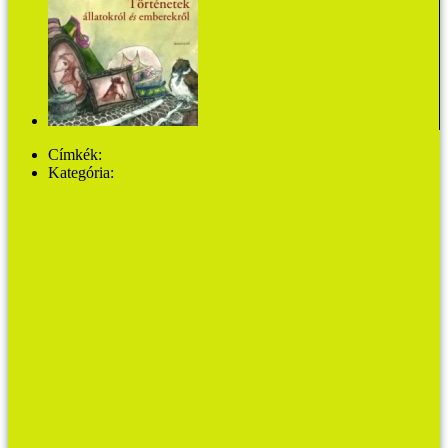
Ulickaja meséi
Címkék:
könyv
Kategória:
MŰVHÁZ