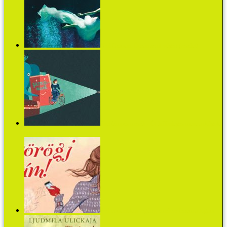
Neil Gaiman: Óceán az út végén (részlet)
Zseblámpás mesék - Öt különleges mese a dolgok
titkos mikéntjéről
3+1 romantikus regény, amelyre fenem a fogam