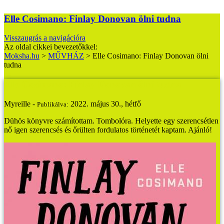
Elle Cosimano: Finlay Donovan ölni tudna
Visszaugrás a navigációra
Az oldal cikkei bevezetőkkel:
Moksha.hu
>
MŰVHÁZ
>
Elle Cosimano: Finlay Donovan ölni
tudna
Elle Cosimano: Finlay Donovan ölni tudna
Myreille -
2022. május 30., hétfő
Publikálva:
Dühös könyvre számítottam. Tombolóra. Helyette egy szerencsétlen
nő igen szerencsés és őrülten fordulatos történetét kaptam. Ajánló!