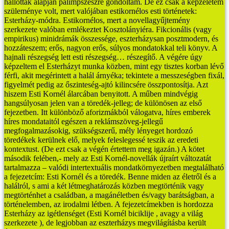
hallottak alapján palimpszeszre gondoltam.
De ez csak a képzeletem
szüleménye volt, mert valójában estikornélos esti történetek:
Esterházy-módra. Estikornélos, mert a novellagyűjtemény
szerkezete valóban emlékeztet Kosztolányiéra. Fikcionális (vagy
empirikus) minidrámák összessége, eszterházysan posztmodern, és
hozzáteszem; erős, nagyon erős, súlyos mondatokkal teli könyv.
A
hajnali részegség lett esti részegség… részegítő.
A végére úgy
képzeltem el Esterházyt munka közben, mint egy tisztes korban lévő
férfi, akit megérintett a halál árnyéka; tekintete a messzeségben fixál,
figyelmét pedig az őszinteség-ajtó kilincsére összpontosítja. Azt
hiszem Esti Kornél álarcában benyitott.
A műben mindvégig
hangsúlyosan jelen van a töredék-jelleg; de különösen az első
fejezetben. Itt különböző aforizmákból válogatva, híres emberek
híres mondataitól egészen a reklámszöveg-jellegű
megfogalmazásokig, szükségszerű, mély lényeget hordozó
töredékek kerülnek elő, melyek feleslegessé teszik az eredeti
kontextust. (De ezt csak a végén értettem meg igazán.)
A kötet
második felében,- mely az Esti Kornél-novellák újraírt változatát
tartalmazza – valódi intertextuális mondatkörnyezetben megtalálható
a fejezetcím: Esti Kornél és a töredék. Benne miden az életről és a
halálról, s ami a két létmeghatározás közben megtörténik vagy
megtörténhet a családban, a magánéletben és/vagy barátságban, a
történelemben, az irodalmi létben. A fejezetcímekben is hordozza
Esterházy az igétlenséget (Esti Kornél biciklije , avagy a világ
szerkezete ), de legjobban az eszterházys megvilágításba került