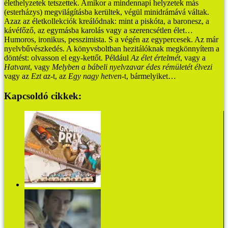
élethelyzetek tetszettek. Amikor a mindennapi helyzetek más
(esterházys) megvilágításba kerültek, végül minidrámává váltak.
Azaz az életkollekciók kreálódnak: mint a piskóta, a baronesz, a
kávéfőző, az egymásba karolás vagy a szerencsétlen élet…
Humoros, ironikus, pesszimista.
S a végén az egypercesek. Az már
nyelvbűvészkedés.
A könyvsboltban hezitálóknak megkönnyítem a
döntést: olvasson el egy-kettőt. Például
Az élet értelmét
, vagy a
Hatvant
, vagy
Melyben a bábeli nyelvzavar édes rémületét élvezi
vagy az
Ezt az
-t, az
Egy nagy hetven
-t, bármelyiket…
Kapcsoldó cikkek:
Jó játék kicsiknek és nagyoknak: Marbushka