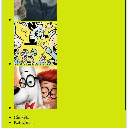
Pippa Lee négy élete
Magyari Péter: Bence és a tükiz Nabu
Mr. Peabody és Sherman kalandjai (+feladatlapok)
Címkék:
könyv
Kategória:
MŰVHÁZ