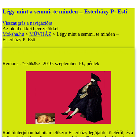
Légy mint a semmi, te minden – Esterházy P: Esti
Visszaugrás a navigációra
Az oldal cikkei bevezetőkkel:
Moksha.hu
>
MŰVHÁZ
>
Légy mint a semmi, te minden –
Esterházy P: Esti
Légy mint a semmi, te minden – Esterházy P: Esti
Remous -
2010. szeptember 10., péntek
Publikálva:
Rádióinterjúban hallottam először Esterházy legújabb kötetéről, és a