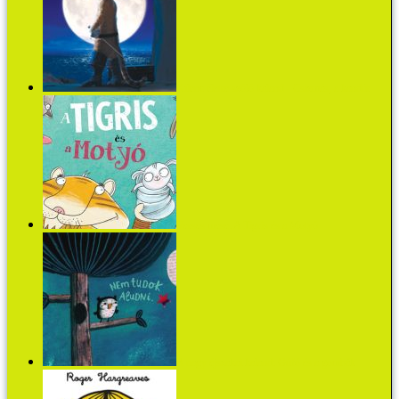
Kilenc életre szóló kaland - Csizmás, a kandúr
Verses mese: A Tigris és a Motyó
A nagy éjszakai kaland: Gúfó és a gombák