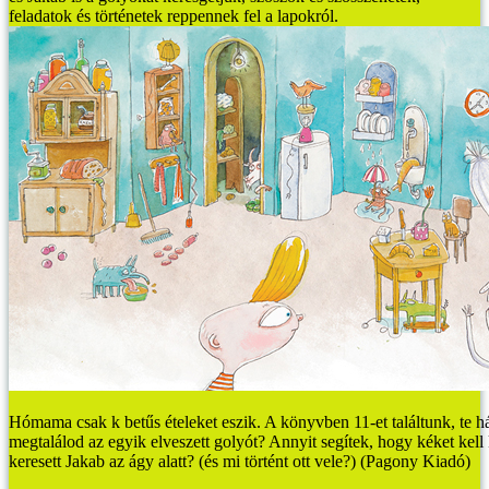
feladatok és történetek reppennek fel a lapokról.
Hómama csak k betűs ételeket eszik. A könyvben 11-et találtunk, te há
megtalálod az egyik elveszett golyót? Annyit segítek, hogy kéket kell
keresett Jakab az ágy alatt? (és mi történt ott vele?) (Pagony Kiadó)