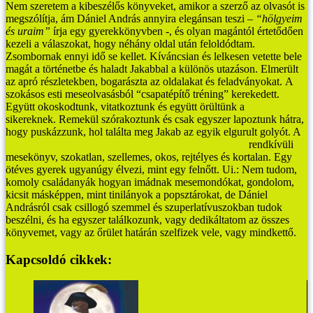
Nem szeretem a kibeszélős könyveket, amikor a szerző az olvasót is
megszólítja, ám Dániel András annyira elegánsan teszi –
“hölgyeim
és uraim”
írja egy gyerekkönyvben -, és olyan magántól értetődően
kezeli a válaszokat, hogy néhány oldal után feloldódtam.
Zsombornak ennyi idő se kellet. Kíváncsian és lelkesen vetette bele
magát a történetbe és haladt Jakabbal a különös utazáson. Elmerült
az apró részletekben, bogarászta az oldalakat és feladványokat. A
szokásos esti meseolvasásból “csapatépítő tréning” kerekedett.
Együtt okoskodtunk, vitatkoztunk és együtt örültünk a
sikereknek. Remekül szórakoztunk és csak egyszer lapoztunk hátra,
hogy puskázzunk, hol találta meg Jakab az egyik elgurult golyót.
A
Mit keresett Jakab az ágy alatt? (és mi történt ott vele?)
rendkívüli
mesekönyv, szokatlan, szellemes, okos, rejtélyes és kortalan. Egy
ötéves gyerek ugyanúgy élvezi, mint egy felnőtt.
Ui.: Nem tudom,
komoly családanyák hogyan imádnak mesemondókat, gondolom,
kicsit másképpen, mint tinilányok a popsztárokat, de Dániel
Andrásról csak csillogó szemmel és szuperlatívuszokban tudok
beszélni, és ha egyszer találkozunk, vagy dedikáltatom az összes
könyvemet, vagy az őrület határán szelfizek vele, vagy mindkettő.
Kapcsoldó cikkek: