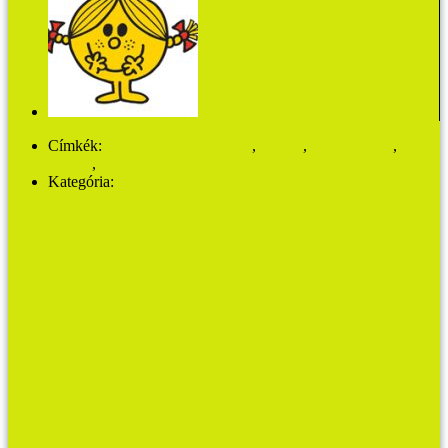
Roger Hargreaves: Mr. Men sorozat
Címkék:
5-99 éves gyerekeknek
,
gyerek
,
gyerekkönyv
,
kölyök
,
könyv
Kategória:
MŰVHÁZ