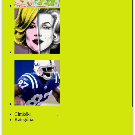
Foglalkoztatók gyerekeknek: Két kis dinó
Norma Jeane Mortenson esete Marilyn Monroe-
val
Pasik harisnyában
Címkék:
franciaország
,
zene
Kategória:
MŰVHÁZ