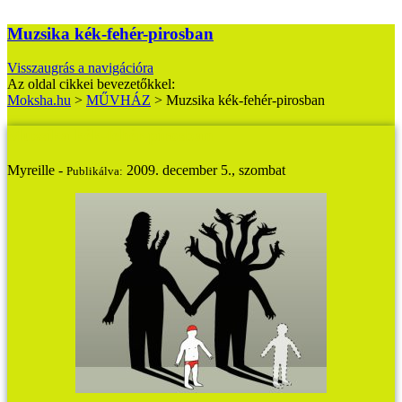
Muzsika kék-fehér-pirosban
Visszaugrás a navigációra
Az oldal cikkei bevezetőkkel:
Moksha.hu
>
MŰVHÁZ
>
Muzsika kék-fehér-pirosban
Muzsika kék-fehér-pirosban
Myreille -
2009. december 5., szombat
Publikálva: