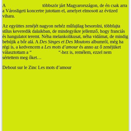
A
Debout sur le Zinc
többször járt Magyarországon, de én csak arra
a Városligeti koncertre jutottam el, amelyet elmosott az évtized
vihara.
Az együttes zenéjét nagyon nehéz műfajilag besorolni, többfajta
stílus keveredik dalaikban, de mindegyikre jellemző, hogy franciás
és hangulatot teremt. Néha melankolikusat, néha vidámat, de mindig
bebújik a bőr alá. A
Des Singes et Des Moutons
albumról, még ha
régi is, a kedvencem a
Les mots d’amour
és anno az ő zenéjüket
választottam a “
városi égszelet
“-hez is, remélem, ezzel nem
sértettem meg őket…
Debout sur le Zinc Les mots d’amour