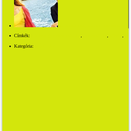
Den skaldede frisør, azaz Csak a szerelem számít
Címkék:
3-6 éves gyerekek számára
,
gyerekkönyv
,
kölyök
,
könyv
Kategória:
MŰVHÁZ