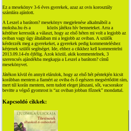
Ez a mesekönyv 3-6 éves gyerekek, azaz az ovis korosztály
számlára ajánlott.
A Leszel a barátom? mesekönyv megjelenése alkalmából a
moksha.hu és a
Pagony
közös játékra hív benneteket. Arra a
kérdésre keressük a választ, hogy az első héten mi volt a legjobb az
oviban vagy úgy általában mi a legjobb az oviban. A szülők
kérdezzék meg a gyerekeket, a gyerekek pedig kommenteléshez
kérjenek szülői segítséget. Ide, ehhez a cikkhez kell kommentelni
2013.09.14-én éjfélig. Azok közül, akik kommentelnek, 3
szerencsés ajándékba megkapja a Leszel a barátom? című
mesekönyvet.
Játékon kívül én annyit elárulok, hogy az első hét péntekjén kicsit
korábban mentem a fiamért az oviba és ő egészen megsértődött rám,
mert túl korán mentem, nem tudott eleget játszani, sőt, vacsorakor
bevitte a végső gyomrost is “az oviban jobban főznek” mondattal.
Kapcsoldó cikkek: