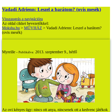
Vadadi Adrienn: Leszel a barátom? (ovis mesék)
Visszaugrás a navigációra
Az oldal cikkei bevezetőkkel:
Moksha.hu
>
MŰVHÁZ
>
Vadadi Adrienn: Leszel a barátom?
(ovis mesék)
Vadadi Adrienn: Leszel a barátom? (ovis mesék)
Myreille -
2013. szeptember 9., hétfő
Publikálva:
Az ovi kényes ügy: nincs ott anya, nincsenek ott a kedvenc játékok