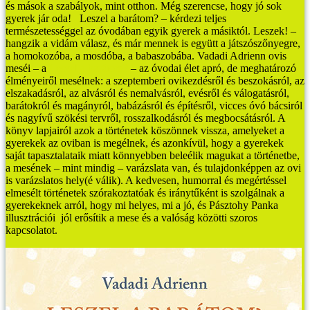
és mások a szabályok, mint otthon. Még szerencse, hogy jó sok
gyerek jár oda!
Leszel a barátom? – kérdezi teljes
természetességgel az óvodában egyik gyerek a másiktól. Leszek! –
hangzik a vidám válasz, és már mennek is együtt a játszószőnyegre,
a homokozóba, a mosdóba, a babaszobába.
Vadadi Adrienn ovis
meséi – a
Leszel a barátom?
– az óvodai élet apró, de meghatározó
élményeiről mesélnek: a szeptemberi ovikezdésről és beszokásról, az
elszakadásról, az alvásról és nemalvásról, evésről és válogatásról,
barátokról és magányról, babázásról és építésről, vicces óvó bácsiról
és nagyívű szökési tervről, rosszalkodásról és megbocsátásról. A
könyv lapjairól azok a történetek köszönnek vissza, amelyeket a
gyerekek az oviban is megélnek, és azonkívül, hogy a gyerekek
saját tapasztalataik miatt könnyebben beleélik magukat a történetbe,
a mesének – mint mindig – varázslata van, és tulajdonképpen az ovi
is varázslatos hely(é válik).
A kedvesen, humorral és megértéssel
elmesélt történetek szórakoztatóak és iránytűként is szolgálnak a
gyerekeknek arról, hogy mi helyes, mi a jó, és Pásztohy Panka
illusztrációi jól erősítik a mese és a valóság közötti szoros
kapcsolatot.