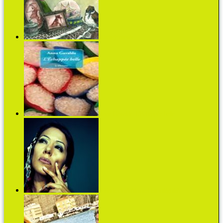
Ulickaja meséi
Anna Gavalda: L'Echappée belle
A Frida című filmmel lett világhírű