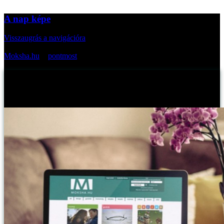
A nap képe
Visszaugrás a navigációra
Az oldal cikkei bevezetőkkel:
Moksha.hu
>
pontmost
>
A nap képe
A nap képe
Myreille -
2015. február 13., péntek
Publikálva: