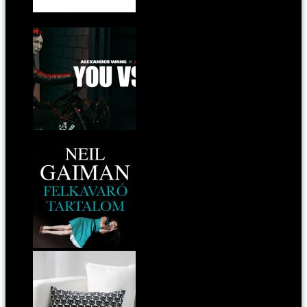
Színeiben a tenger, illatában a borsmenta, citromfű
és eukaliptusz hullámzik
Elég jó film készült a hamarosan H&M boltokba
kerülő Alexander Wang kollekcióhoz
Most olvasom! - Neil Gaiman: Felkavaró tartalom