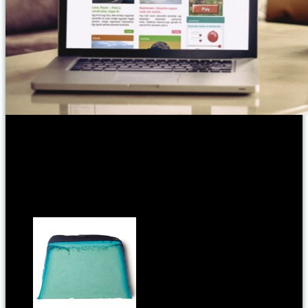
Fotó: lowglowflow
Ennél többet erről nem lehet mondani.
Talán csak annyit, hogy
Tamás ismer és ért engem.
Kapcsoldó cikkek: