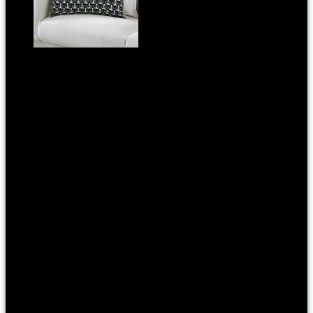
MATTRAM: Macskák az IKEA-ban
Kategória:
pontmost