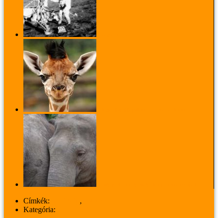
A nagy utazó
A legcsábítóbb pillantás szerda délután
Amikor elefántok ettek almát a tenyeremből
Címkék:
háttérkép
,
tavasz
Kategória:
UTAZÁS