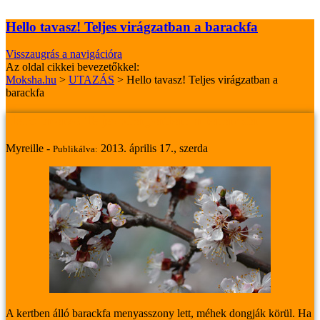
Hello tavasz! Teljes virágzatban a barackfa
Visszaugrás a navigációra
Az oldal cikkei bevezetőkkel:
Moksha.hu
>
UTAZÁS
>
Hello tavasz! Teljes virágzatban a
barackfa
Hello tavasz! Teljes virágzatban a barackfa
Myreille -
2013. április 17., szerda
Publikálva:
A kertben álló barackfa menyasszony lett, méhek dongják körül. Ha