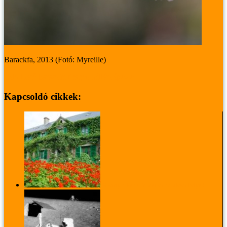
Barackfa, 2013 (Fotó: Myreille)
Letölthető barackfavirágos háttérkép>>>
Kapcsoldó cikkek:
Giverny. Claude Monet és az ötletes helyiek