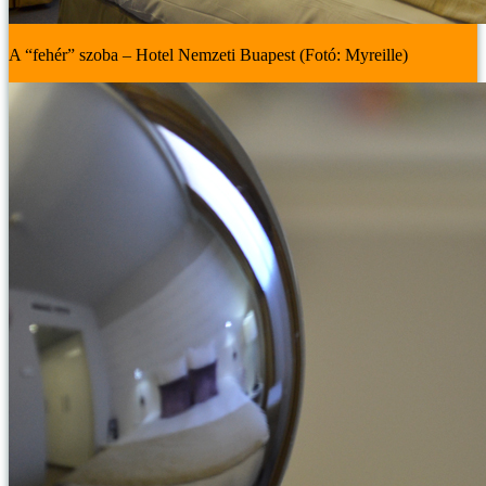
A “fehér” szoba – Hotel Nemzeti Buapest (Fotó: Myreille)