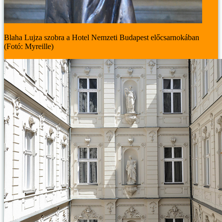
Blaha Lujza szobra a Hotel Nemzeti Budapest előcsarnokában
(Fotó: Myreille)