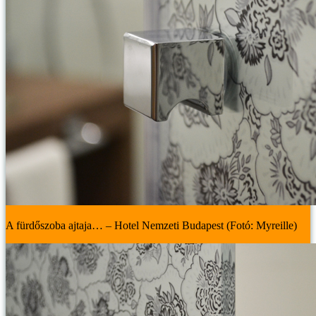
A fürdőszoba ajtaja… – Hotel Nemzeti Budapest (Fotó: Myreille)