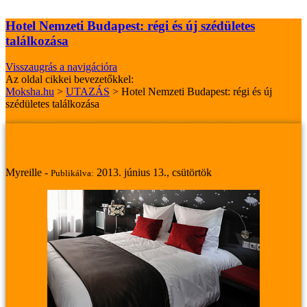
Hotel Nemzeti Budapest: régi és új szédületes
találkozása
Visszaugrás a navigációra
Az oldal cikkei bevezetőkkel:
Moksha.hu
>
UTAZÁS
>
Hotel Nemzeti Budapest: régi és új
szédületes találkozása
Hotel Nemzeti Budapest: régi és új szédületes
találkozása
Myreille -
2013. június 13., csütörtök
Publikálva: