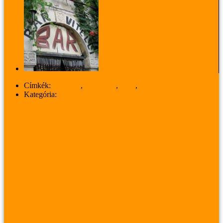
Keresztapa nyomában
Címkék:
budapest
,
hálószoba
,
hotel
,
magyarország
Kategória:
UTAZÁS