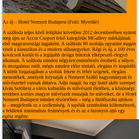
Az új – Hotel Nemzeti Budapest (Fotó: Myreille)
A szálloda teljes körű felújítást követően 2012 decemberében nyitott
meg újra az Accor Csoport felső kategóriás MGallery márkájának
első magyarországi tagjaként. A szálloda 80 szobája egyaránt magán
viseli a klasszikus és a modern stílusjegyeket. Régi és új, a 100 éves
kovácsolt korlát és a legújabb design bútorok elképesztő elegyet
alkotnak. A szálloda minden négyzetcentiméterén érezhető a súlyos
és mozgalmas múlt, mégis minden előre mutató, elegáns és inspiráló.
A körút forgatagában a szobák fekete és fehér szigetek, elegáns
menedékek, amelyek folytatják a Nemzeti Szálló hagyományait és
művészettel vannak átitatva. Adja magát: ha egy hotel aktív szerepet
kíván betölteni a város kulturális és művészeti életében, a közösségi
terekben kortárs magyar művészek mutatják be műveiket, de a Hotel
Nemzeti Budapest minden részletében – még a fürdőszoba ajtókon
is – megjelenik ez a szellemiség. A tapéták szimbolista költemények,
a felületek minimalista festmények és és az a bizonyos ajtó egy
egész regény.