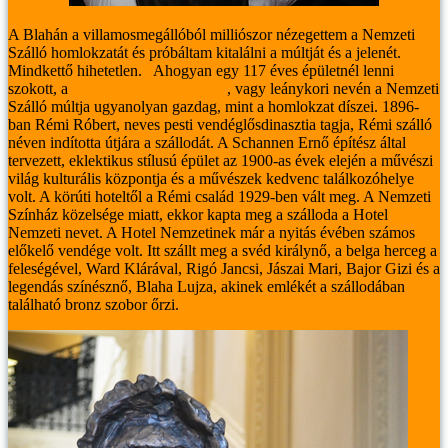
A Blahán a villamosmegállóból milliószor nézegettem a Nemzeti
Szálló homlokzatát és próbáltam kitalálni a múltját és a jelenét.
Mindkettő hihetetlen.
Ahogyan egy 117 éves épületnél lenni
szokott, a
Hotel Nemzeti Budapest
, vagy leánykori nevén a Nemzeti
Szálló múltja ugyanolyan gazdag, mint a homlokzat díszei. 1896-
ban Rémi Róbert, neves pesti vendéglősdinasztia tagja, Rémi szálló
néven indította útjára a szállodát. A Schannen Ernő építész által
tervezett, eklektikus stílusú épület az 1900-as évek elején a művészi
világ kulturális központja és a művészek kedvenc találkozóhelye
volt. A körúti hoteltől a Rémi család 1929-ben vált meg. A Nemzeti
Színház közelsége miatt, ekkor kapta meg a szálloda a Hotel
Nemzeti nevet. A Hotel Nemzetinek már a nyitás évében számos
előkelő vendége volt. Itt szállt meg a svéd királynő, a belga herceg a
feleségével, Ward Klárával, Rigó Jan­csi, Jászai Mari, Bajor Gizi és a
legendás színésznő, Blaha Lujza, akinek emlékét a szállodában
található bronz szobor őrzi.