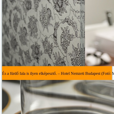
És a fürdő fala is ilyen elképesztő. – Hotel Nemzeti Budapest (Fotó: M