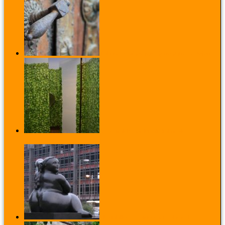
Kalandozás Magyarország nyugati csücskében
Az osztrák humor létezik: kalandok
Schönburnnban
Első találkozás Botero duci szobraival