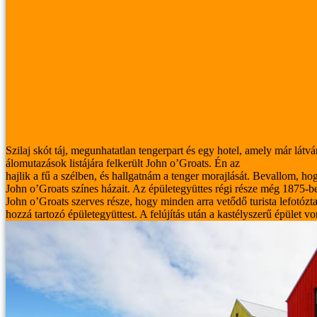
Szilaj skót táj, megunhatatlan tengerpart és egy hotel, amely már látvá
álomutazások listájára felkerült John o’Groats. Én az
Aran-szigeteket 
hajlik a fű a szélben, és hallgatnám a tenger morajlását.
Bevallom, hogy
John o’Groats színes házait. Az épületegyüttes régi része még 1875-ben
John o’Groats szerves része, hogy minden arra vetődő turista lefotózta,
hozzá tartozó épületegyüttest. A felújítás után a kastélyszerű épület 