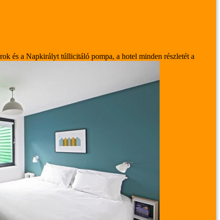
drok és a Napkirályt túllicitáló pompa, a hotel minden részletét a