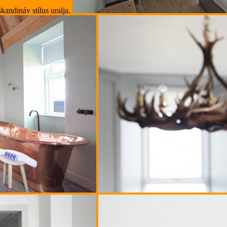
kandináv stílus uralja.