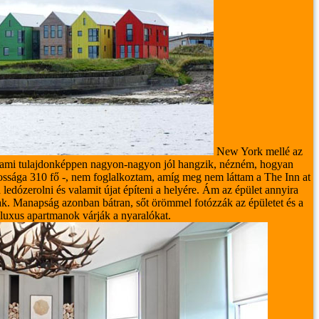
New York mellé az
, ami tulajdonképpen nagyon-nagyon jól hangzik, nézném, hogyan
ssága 310 fő -, nem foglalkoztam, amíg meg nem láttam a The Inn at
 ledózerolni és valamit újat építeni a helyére. Ám az épület annyira
ak.
Manapság azonban bátran, sőt örömmel fotózzák az épületet és a
t luxus apartmanok várják a nyaralókat.