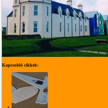
Kapcsoldó cikkek:
A végtelenbe és tovább! - Szereld magad képeslap-h