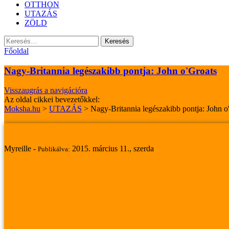
OTTHON
UTAZÁS
ZÖLD
Keresés:
Főoldal
Nagy-Britannia legészakibb pontja: John o'Groats
Visszaugrás a navigációra
Az oldal cikkei bevezetőkkel:
Moksha.hu
>
UTAZÁS
>
Nagy-Britannia legészakibb pontja: John o
Nagy-Britannia legészakibb pontja: John o'Groats
Myreille -
2015. március 11., szerda
Publikálva: