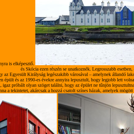
nyra is elképesztő.
is imádtam
és Skócia ezen részén se unatkoznék. Legrosszabb esetben
 az Egyesült Királyság legészakibb városával – amelynek állandó lako
 épült és az 1990-es évekre annyira lepusztult, hogy legjobb lett volna
 igaz próbált olyan szöget találni, hogy az épület ne tűnjön lepusztultn
vonna a tekintetet, akárcsak a hozzá csatolt színes házak, amelyek mögöt