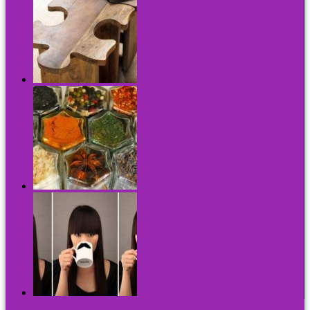
Kirakózz magadnak szobát!
Fűszerek látványosan
Híres bajuszok