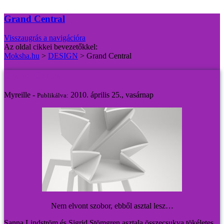
Grand Central
Visszaugrás a navigációra
Az oldal cikkei bevezetőkkel:
Moksha.hu
>
DESIGN
>
Grand Central
Grand Central
Myreille -
2010. április 25., vasárnap
Publikálva:
Nem elvont szobor, ebből asztal lesz…
Sanna Lindström és Sigrid Stömgren asztala összecsukva tökéletes