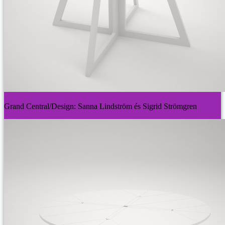
Grand Central/Design: Sanna Lindström és Sigrid Strömgren