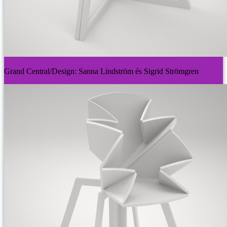
Grand Central/Design: Sanna Lindström és Sigrid Strömgren