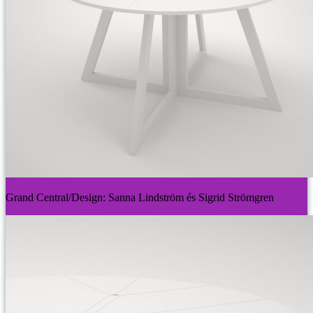
Grand Central/Design: Sanna Lindström és Sigrid Strömgren