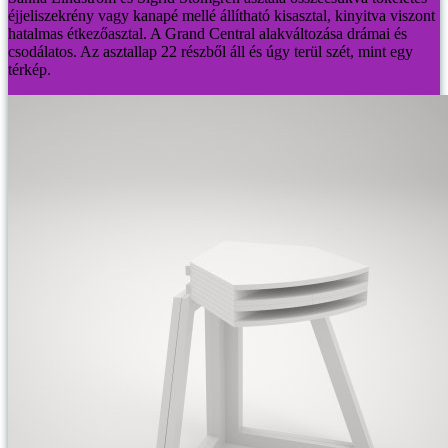
éjjeliszekrény vagy kanapé mellé állítható kisasztal, kinyitva viszont
hatalmas étkezőasztal. A Grand Central alakváltozása drámai és
csodálatos. Az asztallap 22 részből áll és úgy terül szét, mint egy
térkép.