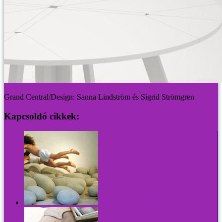
Grand Central/Design: Sanna Lindström és Sigrid Strömgren
Kapcsoldó cikkek:
Óriási kavicsok, amelyeket érdemes gyűjteni